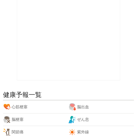
健康予報一覧
心筋梗塞
脳出血
脳梗塞
ぜん息
関節痛
紫外線