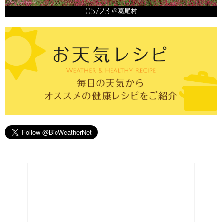
05/23
@葛尾村