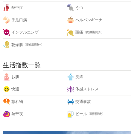
熱中症
うつ
手足口病
ヘルパンギーナ
インフルエンザ
頭痛
〈提供期間外〉
乾燥肌
〈提供期間外〉
生活指数一覧
お肌
洗濯
快適
体感ストレス
忘れ物
交通事故
熱帯夜
ビール
〈期間限定〉