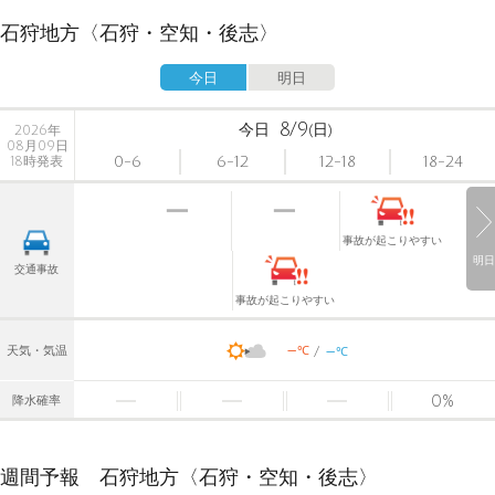
石狩地方〈石狩・空知・後志〉
今日
明日
8/9
今日
(日)
2026年
08月09日
0-6
6-12
12-18
18-24
18時発表
事故が起こりやすい
明日
交通事故
事故が起こりやすい
-
-
℃
天気・気温
℃
0
%
降水確率
週間予報 石狩地方〈石狩・空知・後志〉