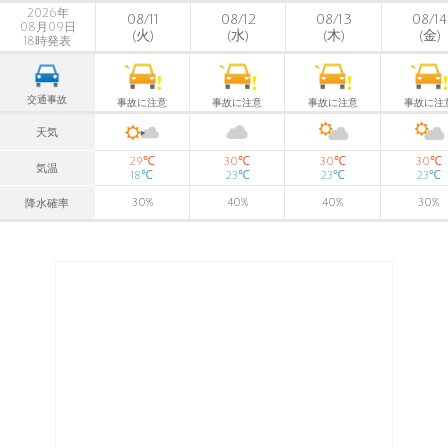
2026年
08/11
08/12
08/13
08/14
08月09日
(火)
(水)
(木)
(金)
18時発表
交通事故
事故に注意
事故に注意
事故に注意
事故に注
天気
℃
℃
℃
℃
29
30
30
30
気温
℃
℃
℃
℃
18
23
23
23
30
%
40
%
40
%
30
%
降水確率