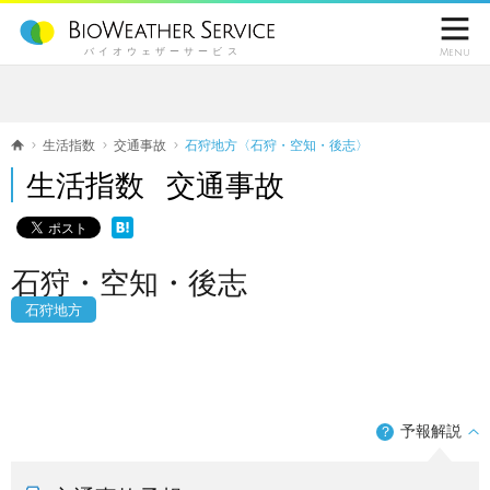

バイオウェザーサービス
Menu
生活指数
交通事故
石狩地方〈石狩・空知・後志〉
生活指数 交通事故
石狩・空知・後志
石狩地方
予報解説
？