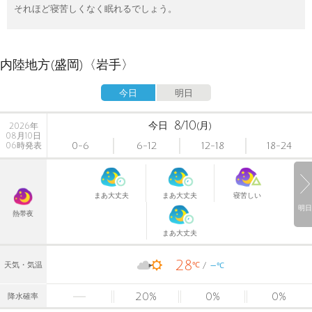
それほど寝苦しくなく眠れるでしょう。
内陸地方(盛岡)〈岩手〉
今日
明日
8/10
今日
(月)
2026年
08月10日
0-6
6-12
12-18
18-24
06時発表
まあ大丈夫
まあ大丈夫
寝苦しい
明日
熱帯夜
まあ大丈夫
28
-
℃
天気・気温
℃
20
%
0
%
0
%
降水確率