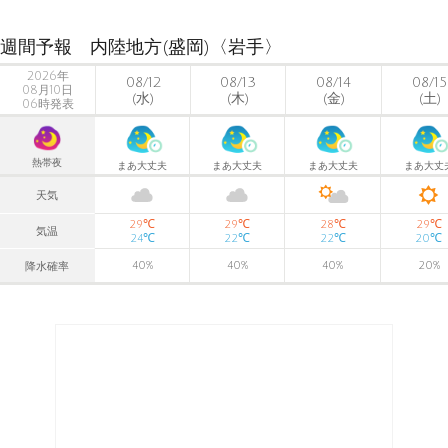
週間予報 内陸地方(盛岡)〈岩手〉
2026年
08/12
08/13
08/14
08/15
08月10日
(水)
(木)
(金)
(土)
06時発表
熱帯夜
まあ大丈夫
まあ大丈夫
まあ大丈夫
まあ大丈
天気
℃
℃
℃
℃
29
29
28
29
気温
℃
℃
℃
℃
24
22
22
20
40
%
40
%
40
%
20
%
降水確率