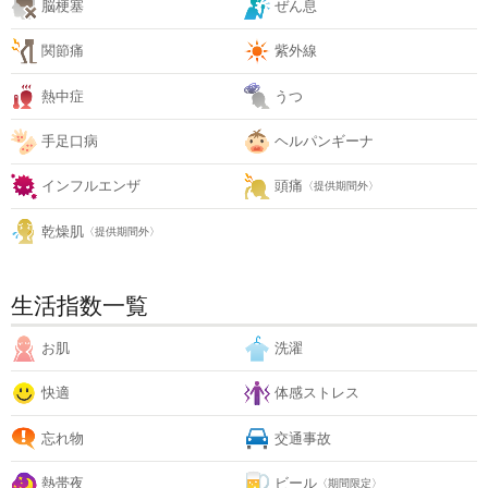
脳梗塞
ぜん息
関節痛
紫外線
熱中症
うつ
手足口病
ヘルパンギーナ
インフルエンザ
頭痛
〈提供期間外〉
乾燥肌
〈提供期間外〉
生活指数一覧
お肌
洗濯
快適
体感ストレス
忘れ物
交通事故
熱帯夜
ビール
〈期間限定〉