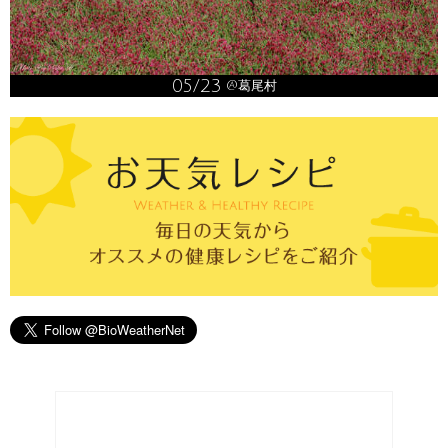
05/23
@葛尾村