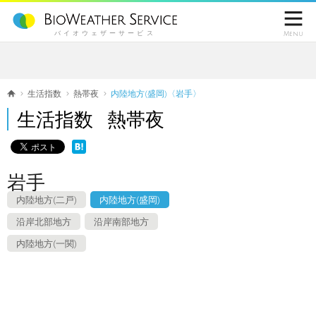

バイオウェザーサービス
Menu
生活指数
熱帯夜
内陸地方(盛岡)〈岩手〉
生活指数 熱帯夜
岩手
内陸地方(二戸)
内陸地方(盛岡)
沿岸北部地方
沿岸南部地方
内陸地方(一関)