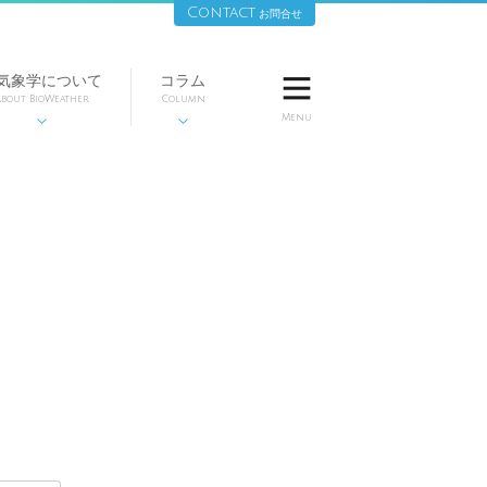
Contact
お問合せ
気象学について
コラム

bout BioWeather
Column
Menu

