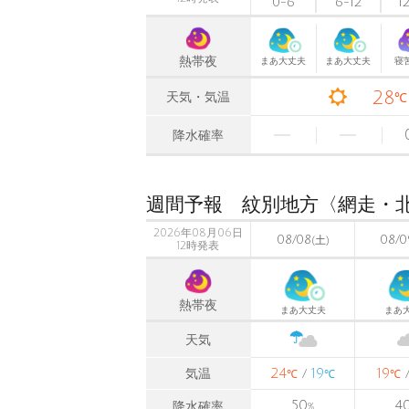
0-6
6-12
1
熱帯夜
まあ大丈夫
まあ大丈夫
寝
28
天気・気温
℃
降水確率
週間予報 紋別地方〈網走・
2026年08月06日
08/08
08/0
(土)
12時発表
熱帯夜
まあ大丈夫
まあ
天気
24
19
19
気温
/
℃
℃
℃
50
4
降水確率
%