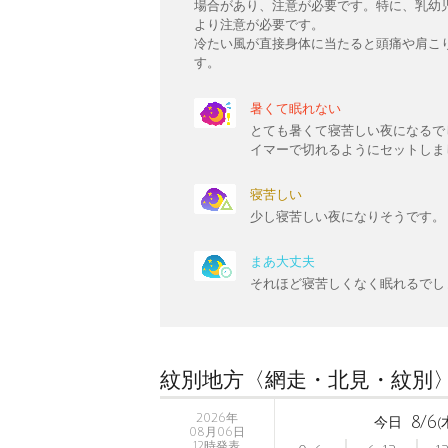
場合があり、注意が必要です。特に、乳幼
より注意が必要です。
冷たい風が直接身体に当たると頭痛や肩こ
す。
暑くて眠れない
とても暑くて寝苦しい夜になるで
イマーで切れるようにセットしま
寝苦しい
少し寝苦しい夜になりそうです。
まあ大丈夫
それほど寝苦しくなく眠れるでし
紋別地方〈網走・北見・紋別
2026年
8/6
今日
(
08月06日
12時発表