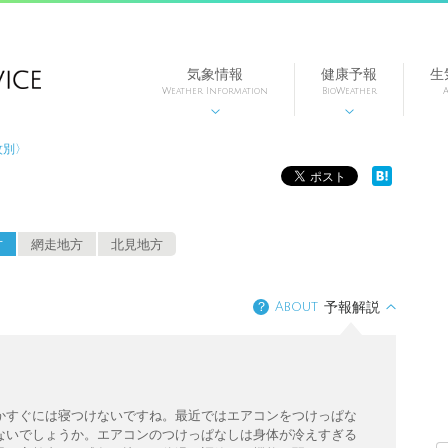
気象情報
健康予報
生
Weather Information
BioWeather
A


紋別〉
方
網走地方
北見地方
？
About
予報解説
かすぐには寝つけないですね。最近ではエアコンをつけっぱな
ないでしょうか。エアコンのつけっぱなしは身体が冷えすぎる