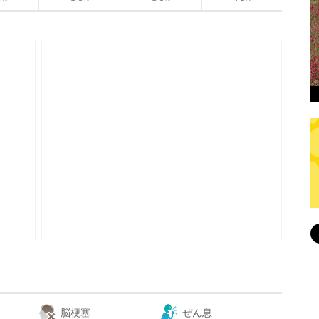
脳梗塞
ぜん息