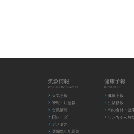
気象情報
健康予報
Weather Information
BioWeather
天気予報
健康予報


警報・注意報
生活指数


台風情報
旬の食材・健


雨レーダー
ワンちゃんお


アメダス

週間気圧配置図
