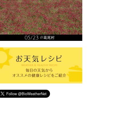
05/23
@葛尾村