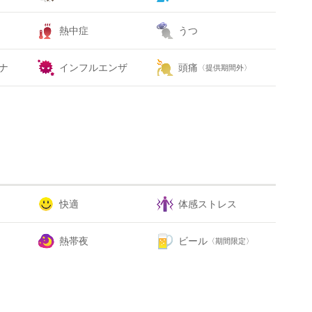
熱中症
うつ
ナ
インフルエンザ
頭痛
〈提供期間外〉
快適
体感ストレス
熱帯夜
ビール
〈期間限定〉