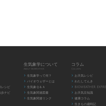
生気象学について
コラム
About BioWeather
Column
生気象学って何？
お天気レシピ


バイオウェザーとは
わたしてんき


康レシピ
生気象Ｑ＆Ａ
BIOWEATHER EXPRE


散歩ナビ
生気象関連図書
お天気豆知識


生気象関連リンク
健康コラム


生きもの歳時記
