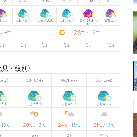
2-18
18-24
0-6
6-12
12-18
18-24
苦しい
まあ大丈夫
まあ大丈夫
まあ大丈夫
暑くて眠れな
寝苦しい
い
-
28
19
℃
℃
℃
0
0
0
0
0
10
%
%
%
%
%
%
北見・紋別〉
9
08/10
08/11
08/12
(日)
(月)
(火)
(水)
大丈夫
まあ大丈夫
まあ大丈夫
まあ大丈夫
15
20
13
24
13
21
15
/
/
/
/
℃
℃
℃
℃
℃
℃
℃
0
30
30
40
%
%
%
%