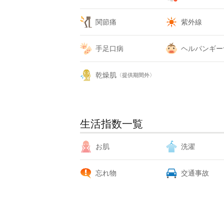
関節痛
紫外線
手足口病
ヘルパンギー
乾燥肌
〈提供期間外〉
生活指数一覧
お肌
洗濯
忘れ物
交通事故