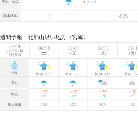
-
-
℃
天気・気温
℃
80
%
降水確率
週間予報 北部山沿い地方〈宮崎〉
2026年
08/08
08/09
08/10
08/11
08月06日
(土)
(日)
(月)
(火)
18時発表
洗濯
乾きにくい
乾きにくい
乾きにくい
乾きにく
天気
℃
℃
℃
℃
27
30
30
29
気温
℃
℃
℃
℃
25
24
23
23
60
%
60
%
50
%
40
%
降水確率