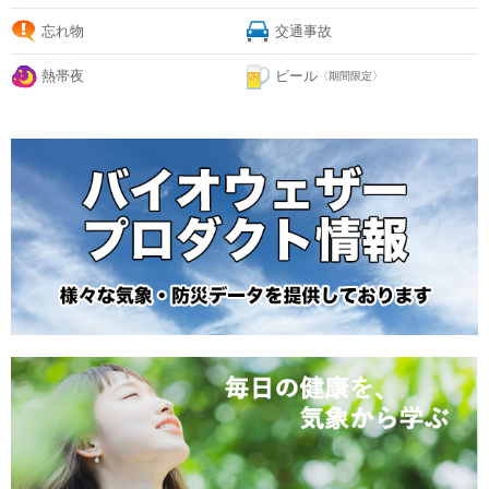
忘れ物
交通事故
熱帯夜
ビール
〈期間限定〉