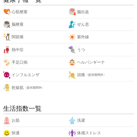
心筋梗塞
脳出血
脳梗塞
ぜん息
関節痛
紫外線
熱中症
うつ
手足口病
ヘルパンギーナ
インフルエンザ
頭痛
〈提供期間外〉
乾燥肌
〈提供期間外〉
生活指数一覧
お肌
洗濯
快適
体感ストレス