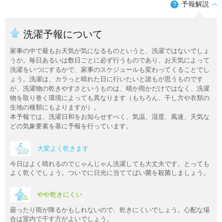
予報解説
？
洗濯予報について
家事の中で最もお天気が気になるものというと、洗濯ではないでしょ
うか。毎日あるいは数日ごとに必ず行うものであり、お天気によって
洗濯をいつにするかで、家事のスケジュールも変わってくることでし
ょう。洗濯は、カラっと晴れた日に行いたいと誰もが思うものです
が、洗濯物の乾きやすさというものは、晴か雨かだけではなく、洗濯
物を取り巻く環境によっても異なります（もちろん、干し方や衣類の
生地の種類にもよりますが）。
本予報では、洗濯日和をお知らせすべく、気温、湿度、風速、天気な
どの気象要素を基に予報を行っています。
大変よく乾きます
今日はよく晴れるのでじゃんじゃん洗濯しても大丈夫です。とっても
よく乾くでしょう。ついでに日光に当ててばい菌を殺菌しましょう。
やや乾きにくい
曇ったり雨が降るかもしれないので、乾きにくいでしょう。心配な場
合は室内で干す方がよいでしょう。