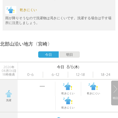
乾きにくい
雨が降りそうなので洗濯物は渇きにくいです。洗濯する場合は干す場
所に注意しましょう。
北部山沿い地方〈宮崎〉
今日
明日
8/6
今日
(木)
2026年
08月06日
0-6
6-12
12-18
18-24
18時発表
乾きにくい
乾きにくい
明日
洗濯
乾きにくい