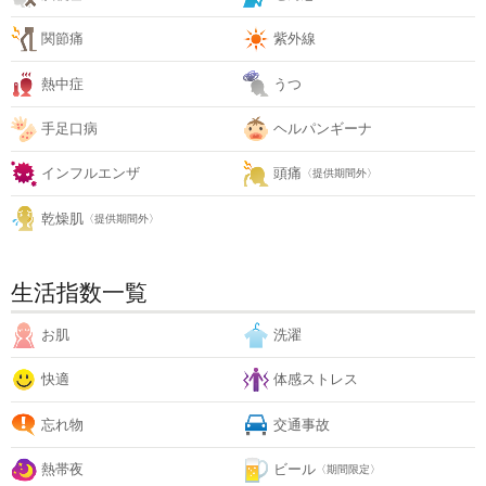
関節痛
紫外線
熱中症
うつ
手足口病
ヘルパンギーナ
インフルエンザ
頭痛
〈提供期間外〉
乾燥肌
〈提供期間外〉
生活指数一覧
お肌
洗濯
快適
体感ストレス
忘れ物
交通事故
熱帯夜
ビール
〈期間限定〉