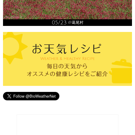
05/23
@葛尾村