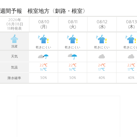
週間予報 根室地方〈釧路・根室〉
2026年
08/10
08/11
08/12
08/13
08月08日
(月)
(火)
(水)
(木)
18時発表
洗濯
乾きにくい
乾きにくい
乾きにくい
乾きにく
天気
℃
℃
℃
℃
22
22
24
22
気温
℃
℃
℃
℃
16
16
17
17
50
%
50
%
40
%
40
%
降水確率