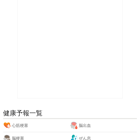
健康予報一覧
心筋梗塞
脳出血
脳梗塞
ぜん息