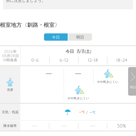
所に注意しましょう。
根室地方〈釧路・根室〉
今日
明日
8/8
今日
(土)
2026年
08月08日
0-6
6-12
12-18
18-24
18時発表
やや乾きにくい
明日
洗濯
やや乾きにくい
-
-
℃
天気・気温
℃
50
%
降水確率