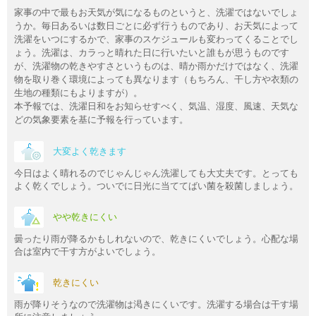
家事の中で最もお天気が気になるものというと、洗濯ではないでしょ
うか。毎日あるいは数日ごとに必ず行うものであり、お天気によって
洗濯をいつにするかで、家事のスケジュールも変わってくることでし
ょう。洗濯は、カラっと晴れた日に行いたいと誰もが思うものです
が、洗濯物の乾きやすさというものは、晴か雨かだけではなく、洗濯
物を取り巻く環境によっても異なります（もちろん、干し方や衣類の
生地の種類にもよりますが）。
本予報では、洗濯日和をお知らせすべく、気温、湿度、風速、天気な
どの気象要素を基に予報を行っています。
大変よく乾きます
今日はよく晴れるのでじゃんじゃん洗濯しても大丈夫です。とっても
よく乾くでしょう。ついでに日光に当ててばい菌を殺菌しましょう。
やや乾きにくい
曇ったり雨が降るかもしれないので、乾きにくいでしょう。心配な場
合は室内で干す方がよいでしょう。
乾きにくい
雨が降りそうなので洗濯物は渇きにくいです。洗濯する場合は干す場