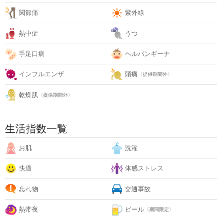
関節痛
紫外線
熱中症
うつ
手足口病
ヘルパンギーナ
インフルエンザ
頭痛
〈提供期間外〉
乾燥肌
〈提供期間外〉
生活指数一覧
お肌
洗濯
快適
体感ストレス
忘れ物
交通事故
熱帯夜
ビール
〈期間限定〉