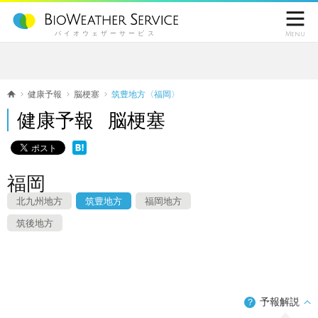

バイオウェザーサービス
Menu
健康予報
脳梗塞
筑豊地方〈福岡〉
健康予報 脳梗塞
福岡
北九州地方
筑豊地方
福岡地方
筑後地方
予報解説
？