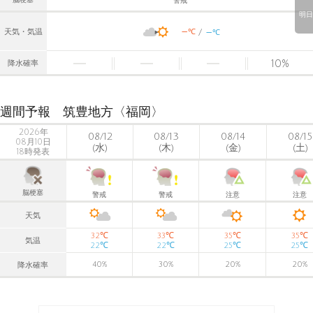
警戒
明日
-
-
℃
天気・気温
℃
10
%
降水確率
週間予報 筑豊地方〈福岡〉
2026年
08/12
08/13
08/14
08/15
08月10日
(水)
(木)
(金)
(土)
18時発表
脳梗塞
警戒
警戒
注意
注意
天気
℃
℃
℃
℃
32
33
35
35
気温
℃
℃
℃
℃
22
22
25
25
40
%
30
%
20
%
20
%
降水確率