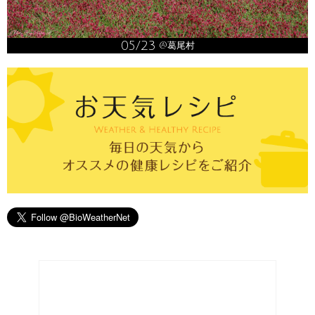
05/23
@葛尾村