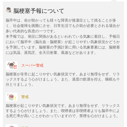
脳梗塞予報について
脳卒中は、命が助かっても様々な障害が後遺症として残ることが多
く、社会復帰を困難にさせ、日常生活でも介助が必要とされる場合が
多い代表的な疾患の一つです。
本予報では、発症に関係があるといわれている気象に着目し、予報日
において脳卒中（脳出血・脳梗塞）が起こりやすい気象状況かどうか
を予測しています。脳梗塞の予測計算に用いる気象要素には、脳梗塞
には気温、蒸気圧、全天日射量、風速などがあります。
スーパー警戒
脳梗塞が非常に起こりやすい気象状況です。あまり無理をせず、リラ
ックスするよう心がけましょう。また、過度の飲酒を控え、睡眠も十
分とりましょう。
警戒
脳梗塞が起こりやすい気象状況です。あまり無理をせず、リラックス
するよう心がけましょう。また、喫煙者は非喫煙者よりも脳卒中によ
る死亡率が高いことがわかっていますので、禁煙を心がけましょう。