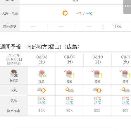
警戒
明日
-
-
℃
天気・気温
℃
10
%
降水確率
週間予報 南部地方(福山)〈広島〉
2026年
08/08
08/09
08/10
08/11
08月06日
(土)
(日)
(月)
(火)
18時発表
脳梗塞
注意
警戒
警戒
警戒
天気
℃
℃
℃
℃
36
33
35
34
気温
℃
℃
℃
℃
28
26
27
26
30
%
30
%
30
%
40
%
降水確率