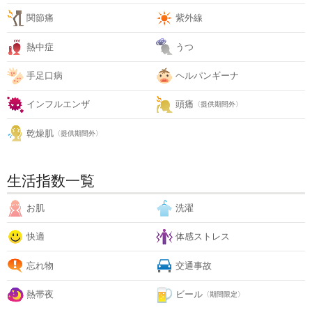
関節痛
紫外線
熱中症
うつ
手足口病
ヘルパンギーナ
インフルエンザ
頭痛
〈提供期間外〉
乾燥肌
〈提供期間外〉
生活指数一覧
お肌
洗濯
快適
体感ストレス
忘れ物
交通事故
熱帯夜
ビール
〈期間限定〉