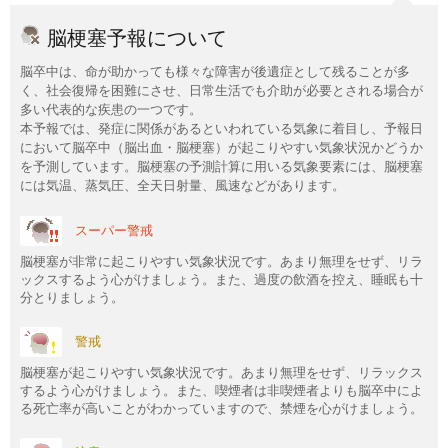
脳梗塞予報について
脳卒中は、命が助かっても様々な障害が後遺症として残ることが多
く、社会復帰を困難にさせ、日常生活でも介助が必要とされる場合が
多い代表的な疾患の一つです。
本予報では、発症に関係があるといわれている気象に着目し、予報日
において脳卒中（脳出血・脳梗塞）が起こりやすい気象状況かどうか
を予測しています。脳梗塞の予測計算に用いる気象要素には、脳梗塞
には気温、蒸気圧、全天日射量、風速などがあります。
スーパー警戒
脳梗塞が非常に起こりやすい気象状況です。あまり無理をせず、リラ
ックスするよう心がけましょう。また、過度の飲酒を控え、睡眠も十
分とりましょう。
警戒
脳梗塞が起こりやすい気象状況です。あまり無理をせず、リラックス
するよう心がけましょう。また、喫煙者は非喫煙者よりも脳卒中によ
る死亡率が高いことがわかっていますので、禁煙を心がけましょう。