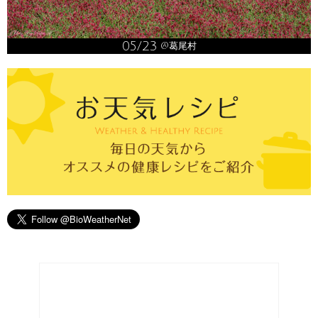
05/23
@葛尾村