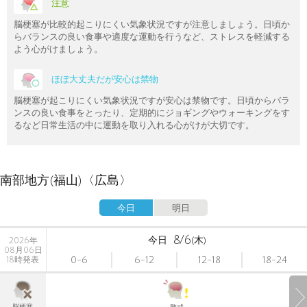
注意
脳梗塞が比較的起こりにくい気象状況ですが注意しましょう。日頃か
らバランスの良い食事や適度な運動を行うなど、ストレスを軽減する
よう心がけましょう。
ほぼ大丈夫だが安心は禁物
脳梗塞が起こりにくい気象状況ですが安心は禁物です。日頃からバラ
ンスの良い食事をとったり、定期的にジョギングやウォーキングをす
るなど日常生活の中に運動を取り入れる心がけが大切です。
南部地方(福山)〈広島〉
今日
明日
8/6
今日
(木)
2026年
08月06日
0-6
6-12
12-18
18-24
18時発表
脳梗塞