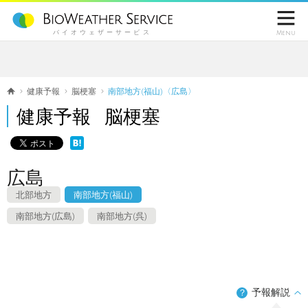

バイオウェザーサービス
Menu
健康予報
脳梗塞
南部地方(福山)〈広島〉
健康予報 脳梗塞
広島
北部地方
南部地方(福山)
南部地方(広島)
南部地方(呉)
予報解説
？