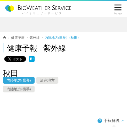

バイオウェザーサービス
Menu
健康予報
紫外線
内陸地方(鷹巣)〈秋田〉
健康予報 紫外線
秋田
内陸地方(鷹巣)
沿岸地方
内陸地方(横手)
予報解説
？