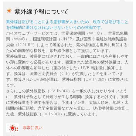
紫外線予報について
紫外線は浴びることによる悪影響が大きいため、現在では浴びること
を積極的に避けなければいけないというのが常識です。
バイオウェザーサービスでは、世界保健機関（WHO）、世界気象機
関（WMO）、国連環境計画（UNEP）及び国際非電離放射線防護委
員会（ICNIRP）によって考案された、紫外線強度を世界に周知する
ための国際的な指数を、紫外線予報として提供しています。
紫外線量は、波長別に観測されており、一般的にはこれを利用しやす
い形に変換する必要があります。観測された波長毎の紫外線量は、人
体への影響度を加味した（重み付けした）UVB 輻射量に換算しま
す。換算は、国際照明委員会（CIE）が定義したものを用いていま
す。換算されたUVB輻射量は、紫外線指数（UV Index）に変換され
ます。
さらにこの紫外線指数（UV Index）を一般の人に分かりやすいよう
に、紫外線予報として日焼けが生じる時間に換算するわけです。実際
に紫外線量を予測する場合は、予測オゾン量、太陽天頂角、地球・太
陽間の補正距離、光学空気質量などから算出し、UVB輻射量に換算し
た後、紫外線指数（UV Index）に変換しています。
非常に強い