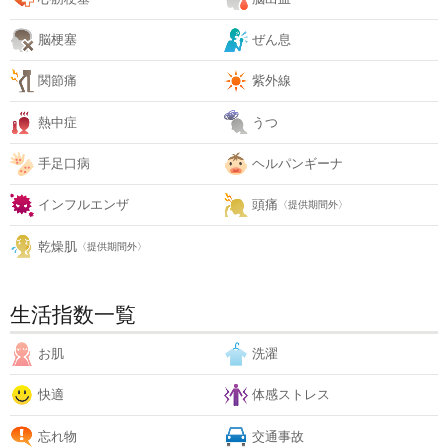
脳梗塞
ぜん息
関節痛
紫外線
熱中症
うつ
手足口病
ヘルパンギーナ
インフルエンザ
頭痛
〈提供期間外〉
乾燥肌
〈提供期間外〉
生活指数一覧
お肌
洗濯
快適
体感ストレス
忘れ物
交通事故