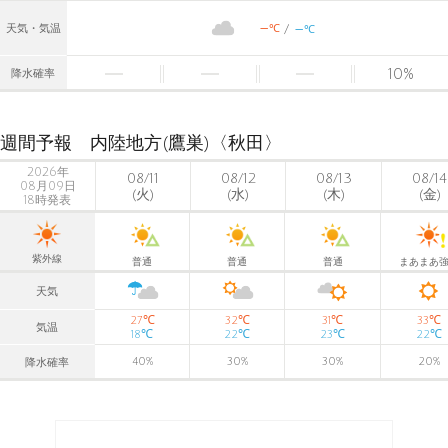
-
-
℃
天気・気温
℃
10
%
降水確率
週間予報 内陸地方(鷹巣)〈秋田〉
2026年
08/11
08/12
08/13
08/14
08月09日
(火)
(水)
(木)
(金)
18時発表
紫外線
普通
普通
普通
まあまあ
天気
℃
℃
℃
℃
27
32
31
33
気温
℃
℃
℃
℃
18
22
23
22
40
%
30
%
30
%
20
%
降水確率