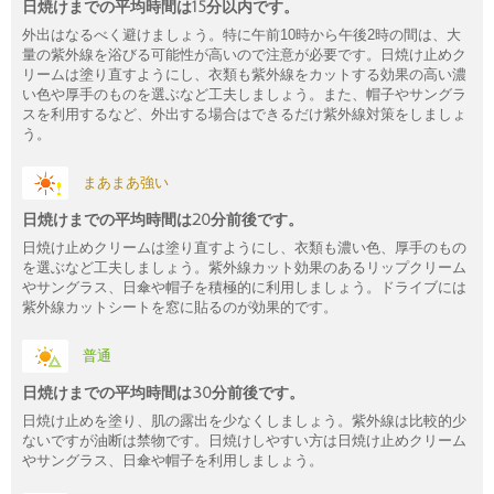
日焼けまでの平均時間は15分以内です。
外出はなるべく避けましょう。特に午前10時から午後2時の間は、大
量の紫外線を浴びる可能性が高いので注意が必要です。日焼け止めク
リームは塗り直すようにし、衣類も紫外線をカットする効果の高い濃
い色や厚手のものを選ぶなど工夫しましょう。また、帽子やサングラ
スを利用するなど、外出する場合はできるだけ紫外線対策をしましょ
う。
まあまあ強い
日焼けまでの平均時間は20分前後です。
日焼け止めクリームは塗り直すようにし、衣類も濃い色、厚手のもの
を選ぶなど工夫しましょう。紫外線カット効果のあるリップクリーム
やサングラス、日傘や帽子を積極的に利用しましょう。ドライブには
紫外線カットシートを窓に貼るのが効果的です。
普通
日焼けまでの平均時間は30分前後です。
日焼け止めを塗り、肌の露出を少なくしましょう。紫外線は比較的少
ないですが油断は禁物です。日焼けしやすい方は日焼け止めクリーム
やサングラス、日傘や帽子を利用しましょう。