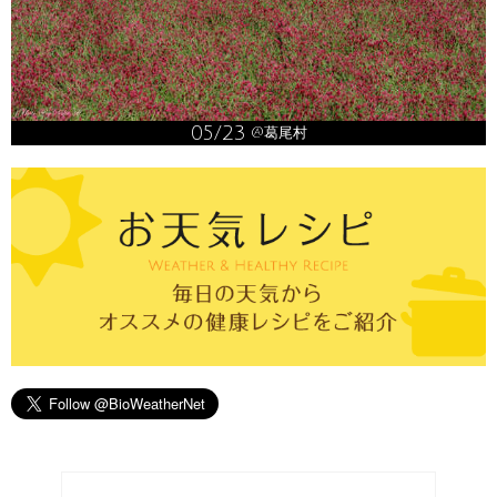
05/23
@葛尾村