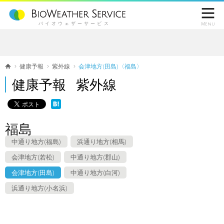

バイオウェザーサービス
Menu
健康予報
紫外線
会津地方(田島)〈福島〉
健康予報 紫外線
福島
中通り地方(福島)
浜通り地方(相馬)
会津地方(若松)
中通り地方(郡山)
会津地方(田島)
中通り地方(白河)
浜通り地方(小名浜)