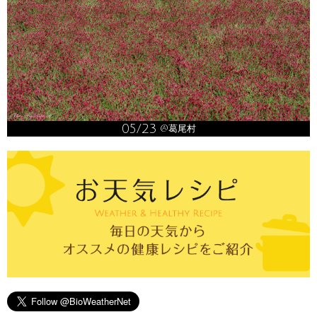
05/23
@葛尾村