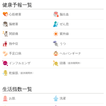
健康予報一覧
心筋梗塞
脳出血
脳梗塞
ぜん息
関節痛
紫外線
熱中症
うつ
手足口病
ヘルパンギーナ
インフルエンザ
頭痛
〈提供期間外〉
乾燥肌
〈提供期間外〉
生活指数一覧
お肌
洗濯