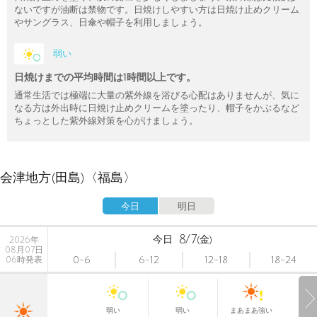
ないですが油断は禁物です。日焼けしやすい方は日焼け止めクリーム
やサングラス、日傘や帽子を利用しましょう。
弱い
日焼けまでの平均時間は1時間以上です。
通常生活では極端に大量の紫外線を浴びる心配はありませんが、気に
なる方は外出時に日焼け止めクリームを塗ったり、帽子をかぶるなど
ちょっとした紫外線対策を心がけましょう。
会津地方(田島)〈福島〉
今日
明日
8/7
今日
(金)
2026年
08月07日
0-6
6-12
12-18
18-24
06時発表
弱い
弱い
まあまあ強い