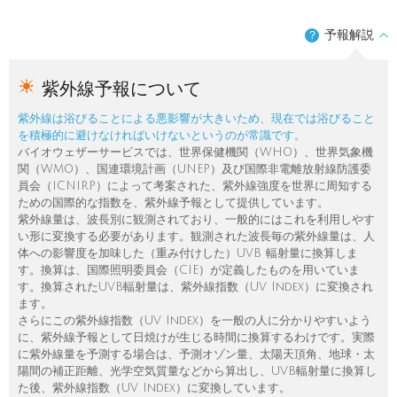
予報解説
？
紫外線予報について
紫外線は浴びることによる悪影響が大きいため、現在では浴びること
を積極的に避けなければいけないというのが常識です。
バイオウェザーサービスでは、世界保健機関（WHO）、世界気象機
関（WMO）、国連環境計画（UNEP）及び国際非電離放射線防護委
員会（ICNIRP）によって考案された、紫外線強度を世界に周知する
ための国際的な指数を、紫外線予報として提供しています。
紫外線量は、波長別に観測されており、一般的にはこれを利用しやす
い形に変換する必要があります。観測された波長毎の紫外線量は、人
体への影響度を加味した（重み付けした）UVB 輻射量に換算しま
す。換算は、国際照明委員会（CIE）が定義したものを用いていま
す。換算されたUVB輻射量は、紫外線指数（UV Index）に変換され
ます。
さらにこの紫外線指数（UV Index）を一般の人に分かりやすいよう
に、紫外線予報として日焼けが生じる時間に換算するわけです。実際
に紫外線量を予測する場合は、予測オゾン量、太陽天頂角、地球・太
陽間の補正距離、光学空気質量などから算出し、UVB輻射量に換算し
た後、紫外線指数（UV Index）に変換しています。