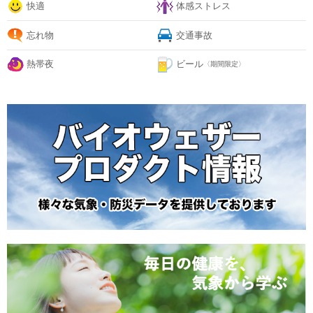
快適
体感ストレス
忘れ物
交通事故
熱帯夜
ビール
〈期間限定〉