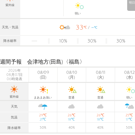
明日
紫外線
弱い
33
-
℃
天気・気温
℃
10
%
30
%
30
%
降水確率
週間予報 会津地方(田島)〈福島〉
2026年
08/09
08/10
08/11
08/12
08月07日
(日)
(月)
(火)
(水)
06時発表
紫外線
まあまあ強い
普通
普通
弱い
天気
℃
℃
℃
℃
29
26
26
25
気温
℃
℃
℃
℃
21
18
18
17
50
%
40
%
40
%
50
%
降水確率