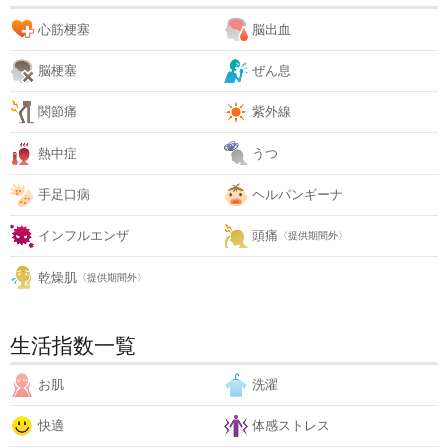
心筋梗塞
脳出血
脳梗塞
ぜん息
関節痛
紫外線
熱中症
うつ
手足口病
ヘルパンギーナ
インフルエンザ
頭痛
〈提供期間外〉
乾燥肌
〈提供期間外〉
生活指数一覧
お肌
洗濯
快適
体感ストレス