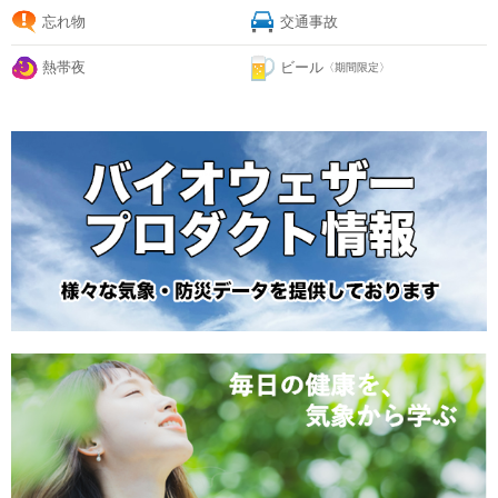
忘れ物
交通事故
熱帯夜
ビール
〈期間限定〉