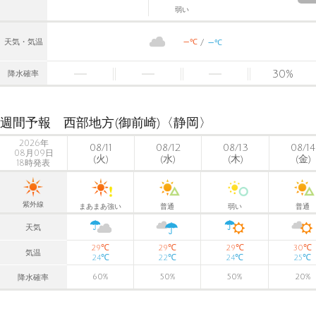
弱い
-
-
℃
天気・気温
℃
30
%
降水確率
週間予報 西部地方(御前崎)〈静岡〉
2026年
08/11
08/12
08/13
08/14
08月09日
(火)
(水)
(木)
(金)
18時発表
紫外線
まあまあ強い
普通
弱い
普通
天気
℃
℃
℃
℃
29
29
29
30
気温
℃
℃
℃
℃
24
22
24
25
60
%
50
%
50
%
20
%
降水確率