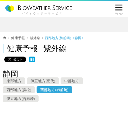

バイオウェザーサービス
Menu
健康予報
紫外線
西部地方(御前崎)〈静岡〉
健康予報 紫外線
静岡
東部地方
伊豆地方(網代)
中部地方
西部地方(浜松)
西部地方(御前崎)
伊豆地方(石廊崎)