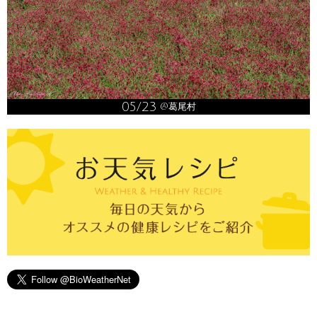
05/23
@葛尾村