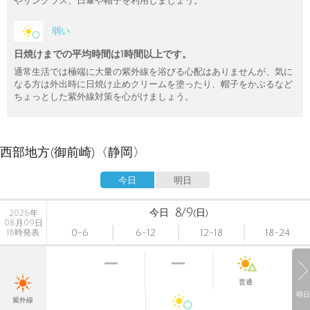
やサングラス、日傘や帽子を利用しましょう。
弱い
日焼けまでの平均時間は1時間以上です。
通常生活では極端に大量の紫外線を浴びる心配はありませんが、気に
なる方は外出時に日焼け止めクリームを塗ったり、帽子をかぶるなど
ちょっとした紫外線対策を心がけましょう。
西部地方(御前崎)〈静岡〉
今日
明日
8/9
今日
(日)
2026年
08月09日
0-6
6-12
12-18
18-24
18時発表
普通
明日
紫外線