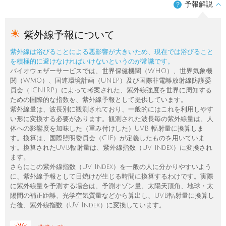
予報解説
？
紫外線予報について
紫外線は浴びることによる悪影響が大きいため、現在では浴びること
を積極的に避けなければいけないというのが常識です。
バイオウェザーサービスでは、世界保健機関（WHO）、世界気象機
関（WMO）、国連環境計画（UNEP）及び国際非電離放射線防護委
員会（ICNIRP）によって考案された、紫外線強度を世界に周知する
ための国際的な指数を、紫外線予報として提供しています。
紫外線量は、波長別に観測されており、一般的にはこれを利用しやす
い形に変換する必要があります。観測された波長毎の紫外線量は、人
体への影響度を加味した（重み付けした）UVB 輻射量に換算しま
す。換算は、国際照明委員会（CIE）が定義したものを用いていま
す。換算されたUVB輻射量は、紫外線指数（UV Index）に変換され
ます。
さらにこの紫外線指数（UV Index）を一般の人に分かりやすいよう
に、紫外線予報として日焼けが生じる時間に換算するわけです。実際
に紫外線量を予測する場合は、予測オゾン量、太陽天頂角、地球・太
陽間の補正距離、光学空気質量などから算出し、UVB輻射量に換算し
た後、紫外線指数（UV Index）に変換しています。