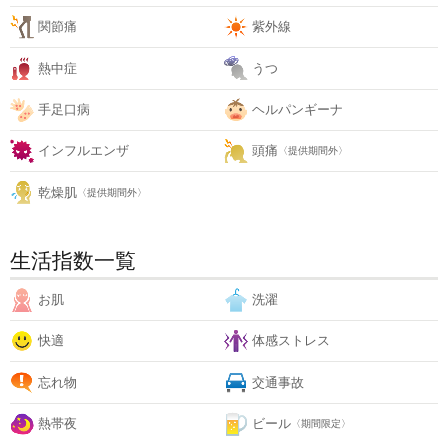
関節痛
紫外線
熱中症
うつ
手足口病
ヘルパンギーナ
インフルエンザ
頭痛
〈提供期間外〉
乾燥肌
〈提供期間外〉
生活指数一覧
お肌
洗濯
快適
体感ストレス
忘れ物
交通事故
熱帯夜
ビール
〈期間限定〉