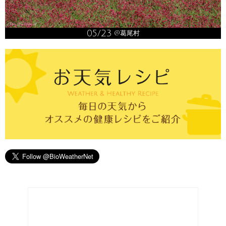
05/23
@葛尾村