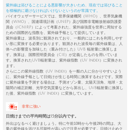
紫外線は浴びることによる悪影響が大きいため、現在では浴びること
を積極的に避けなければいけないというのが常識です。
バイオウェザーサービスでは、世界保健機関（WHO）、世界気象機
関（WMO）、国連環境計画（UNEP）及び国際非電離放射線防護委
員会（ICNIRP）によって考案された、紫外線強度を世界に周知する
ための国際的な指数を、紫外線予報として提供しています。
紫外線量は、波長別に観測されており、一般的にはこれを利用しやす
い形に変換する必要があります。観測された波長毎の紫外線量は、人
体への影響度を加味した（重み付けした）UVB 輻射量に換算しま
す。換算は、国際照明委員会（CIE）が定義したものを用いていま
す。換算されたUVB輻射量は、紫外線指数（UV Index）に変換され
ます。
さらにこの紫外線指数（UV Index）を一般の人に分かりやすいよう
に、紫外線予報として日焼けが生じる時間に換算するわけです。実際
に紫外線量を予測する場合は、予測オゾン量、太陽天頂角、地球・太
陽間の補正距離、光学空気質量などから算出し、UVB輻射量に換算し
た後、紫外線指数（UV Index）に変換しています。
非常に強い
日焼けまでの平均時間は15分以内です。
外出はなるべく避けましょう。特に午前10時から午後2時の間は、大
量の紫外線を浴びる可能性が高いので注意が必要です。日焼け止めク