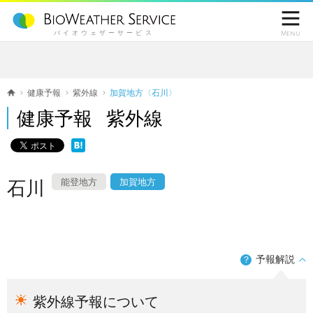

バイオウェザーサービス
Menu
健康予報
紫外線
加賀地方〈石川〉
健康予報 紫外線
能登地方
加賀地方
石川
予報解説
？
紫外線予報について