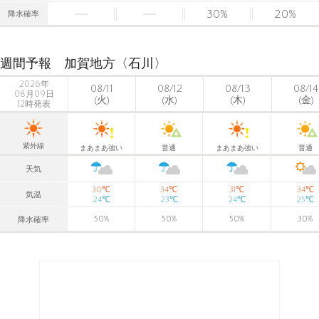
30
%
20
%
降水確率
週間予報 加賀地方〈石川〉
2026年
08/11
08/12
08/13
08/14
08月09日
(火)
(水)
(木)
(金)
12時発表
紫外線
まあまあ強い
普通
まあまあ強い
普通
天気
℃
℃
℃
℃
30
34
31
34
気温
℃
℃
℃
℃
24
23
24
25
50
%
50
%
50
%
30
%
降水確率