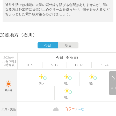
通常生活では極端に大量の紫外線を浴びる心配はありませんが、気に
なる方は外出時に日焼け止めクリームを塗ったり、帽子をかぶるなど
ちょっとした紫外線対策を心がけましょう。
加賀地方〈石川〉
今日
明日
8/9
今日
(日)
2026年
08月09日
0-6
6-12
12-18
18-24
12時発表
弱い
弱い
弱い
明日
紫外線
弱い
32
-
℃
天気・気温
℃