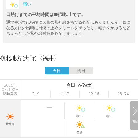
弱い
日焼けまでの平均時間は1時間以上です。
通常生活では極端に大量の紫外線を浴びる心配はありませんが、気に
なる方は外出時に日焼け止めクリームを塗ったり、帽子をかぶるなど
ちょっとした紫外線対策を心がけましょう。
嶺北地方(大野)〈福井〉
今日
明日
8/8
今日
(土)
2026年
08月08日
0-6
6-12
12-18
18-24
18時発表
弱い
弱い
明日
紫外線
普通