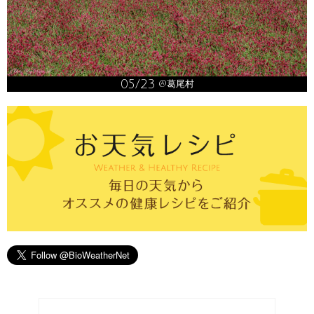
05/23
@葛尾村