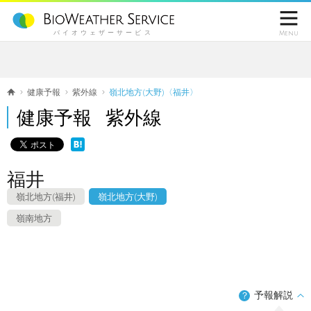

バイオウェザーサービス
Menu
健康予報
紫外線
嶺北地方(大野)〈福井〉
健康予報 紫外線
福井
嶺北地方(福井)
嶺北地方(大野)
嶺南地方
予報解説
？