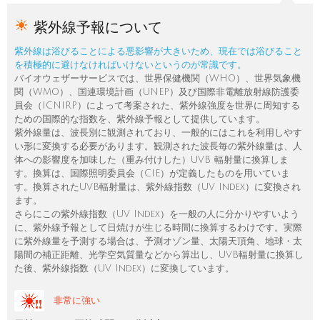
紫外線予報について
紫外線は浴びることによる悪影響が大きいため、現在では浴びること
を積極的に避けなければいけないというのが常識です。
バイオウェザーサービスでは、世界保健機関（WHO）、世界気象機
関（WMO）、国連環境計画（UNEP）及び国際非電離放射線防護委
員会（ICNIRP）によって考案された、紫外線強度を世界に周知する
ための国際的な指数を、紫外線予報として提供しています。
紫外線量は、波長別に観測されており、一般的にはこれを利用しやす
い形に変換する必要があります。観測された波長毎の紫外線量は、人
体への影響度を加味した（重み付けした）UVB 輻射量に換算しま
す。換算は、国際照明委員会（CIE）が定義したものを用いていま
す。換算されたUVB輻射量は、紫外線指数（UV Index）に変換され
ます。
さらにこの紫外線指数（UV Index）を一般の人に分かりやすいよう
に、紫外線予報として日焼けが生じる時間に換算するわけです。実際
に紫外線量を予測する場合は、予測オゾン量、太陽天頂角、地球・太
陽間の補正距離、光学空気質量などから算出し、UVB輻射量に換算し
た後、紫外線指数（UV Index）に変換しています。
非常に強い