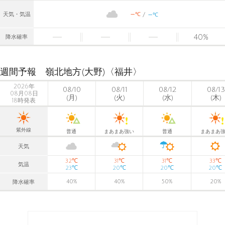
-
-
℃
天気・気温
℃
40
%
降水確率
週間予報 嶺北地方(大野)〈福井〉
2026年
08/10
08/11
08/12
08/13
08月08日
(月)
(火)
(水)
(木)
18時発表
紫外線
普通
まあまあ強い
普通
まあまあ
天気
℃
℃
℃
℃
32
31
31
33
気温
℃
℃
℃
℃
23
20
20
20
40
%
40
%
50
%
20
%
降水確率