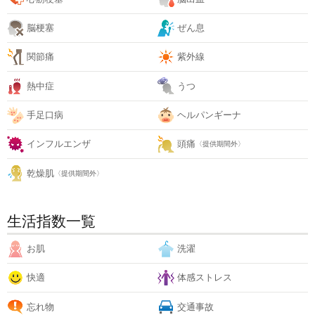
脳梗塞
ぜん息
関節痛
紫外線
熱中症
うつ
手足口病
ヘルパンギーナ
インフルエンザ
頭痛
〈提供期間外〉
乾燥肌
〈提供期間外〉
生活指数一覧
お肌
洗濯
快適
体感ストレス
忘れ物
交通事故