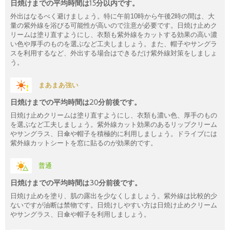
日焼けまでの平均時間は15分以内です。
外出はなるべく避けましょう。特に午前10時から午後2時の間は、大
量の紫外線を浴びる可能性が高いので注意が必要です。日焼け止めク
リームは塗り直すようにし、衣類も紫外線をカットする効果の高い濃
い色や厚手のものを選ぶなど工夫しましょう。また、帽子やサングラ
スを利用するなど、外出する場合はできるだけ紫外線対策をしましょ
う。
まあまあ強い
日焼けまでの平均時間は20分前後です。
日焼け止めクリームは塗り直すようにし、衣類も濃い色、厚手のもの
を選ぶなど工夫しましょう。紫外線カット効果のあるリップクリーム
やサングラス、日傘や帽子を積極的に利用しましょう。ドライブには
紫外線カットシートを窓に貼るのが効果的です。
普通
日焼けまでの平均時間は30分前後です。
日焼け止めを塗り、肌の露出を少なくしましょう。紫外線は比較的少
ないですが油断は禁物です。日焼けしやすい方は日焼け止めクリーム
やサングラス、日傘や帽子を利用しましょう。