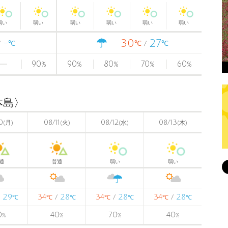
弱い
弱い
弱い
弱い
弱い
弱い
-
30
27
℃
℃
℃
90
90
80
70
60
%
%
%
%
%
本島〉
0
08/11
08/12
08/13
(月)
(火)
(水)
(木)
通
普通
弱い
弱い
29
34
28
34
28
34
28
/
/
/
/
℃
℃
℃
℃
℃
℃
℃
0
40
70
40
%
%
%
%