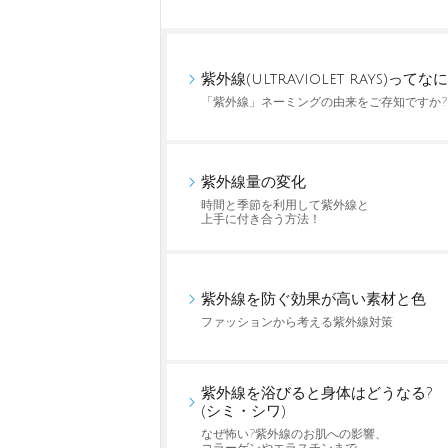
紫外線(ultraviolet rays)ってなに
「紫外線」ネーミングの由来をご存知ですか?
紫外線量の変化
時間と季節を利用して紫外線と
上手に付き合う方法！
紫外線を防ぐ効果が高い素材と色
ファッションから考える紫外線対策
紫外線を浴びると身体はどうなる?
(シミ・シワ)
なぜ怖い?紫外線のお肌への影響、