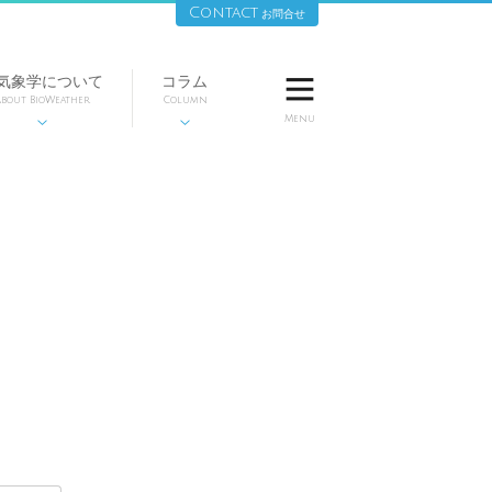
Contact
お問合せ
気象学について
コラム

bout BioWeather
Column
Menu

