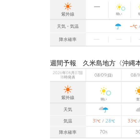
紫外線
弱い
-
天気・気温
℃
降水確率
週間予報 久米島地方〈沖縄
2026年08月07日
08/09
08/1
(日)
18時発表
紫外線
弱い
普
天気
31
28
33
気温
/
℃
℃
℃
70
3
降水確率
%