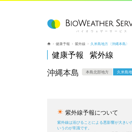
バイオウェザーサービス
健康予報
紫外線
久米島地方〈沖縄本島〉
健康予報 紫外線
沖縄本島
本島北部地方
久米島
紫外線予報について
紫外線は浴びることによる悪影響が大きい
いうのが常識です。