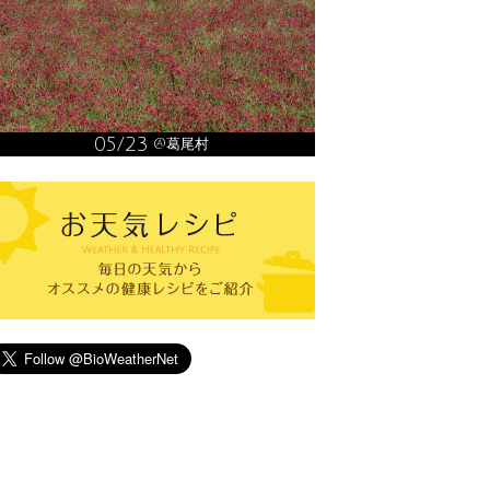
05/23
@葛尾村