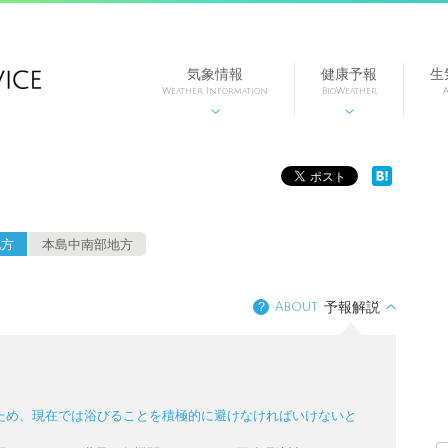
気象情報
健康予報
生
Weather Information
BioWeather
A


地方
本島中南部地方
？
About
予報解説
ため、現在では浴びることを積極的に避けなければいけないと