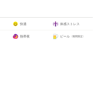
快適
体感ストレス
熱帯夜
ビール
〈期間限定〉