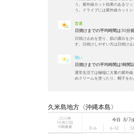
う。紫外線カット効果のあるリッ
う。ドライブには紫外線カットシ
普通
日焼けまでの平均時間は30分
日焼け止めを塗り、肌の露出を少
す。日焼けしやすい方は日焼け止
弱い
日焼けまでの平均時間は1時間
通常生活では極端に大量の紫外線
めクリームを塗ったり、帽子をか
久米島地方〈沖縄本島〉
2026年
8/7
今日
(
08月07日
18時発表
0-6
6-12
1