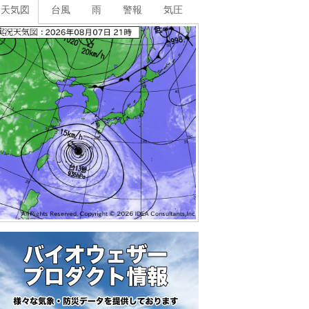
天気図
台風
雨
警報
気圧