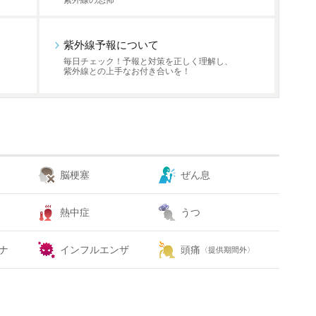
紫外線の恐怖
紫外線予報について
毎日チェック！予報と対策を正しく理解し、
紫外線との上手なお付き合いを！
脳梗塞
ぜん息
熱中症
うつ
ナ
インフルエンザ
頭痛
〈提供期間外〉