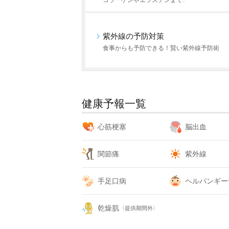
コラーゲンやエラスチンまで…
紫外線の予防対策
食事からも予防できる！賢い紫外線予防術
健康予報一覧
心筋梗塞
脳出血
関節痛
紫外線
手足口病
ヘルパンギー
乾燥肌
〈提供期間外〉