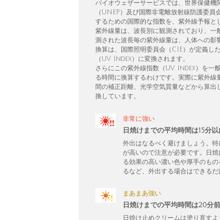
バイオウェザーサービスでは、世界保健機
（UNEP）及び国際非電離放射線防護委員
するための国際的な指数を、紫外線予報と
紫外線量は、波長別に観測されており、一
測された波長毎の紫外線量は、人体への影響
換算は、国際照明委員会（CIE）が定義し
（UV Index）に変換されます。
さらにこの紫外線指数（UV Index）
る時間に換算するわけです。実際に紫外線
間の補正距離、光学空気質量などから算出し、
換しています。
非常に強い
日焼けまでの平均時間は15分
外出はなるべく避けましょう。特
が高いので注意が必要です。日焼
る効果の高い濃い色や厚手のもの
るなど、外出する場合はできるだ
まあまあ強い
日焼けまでの平均時間は20分
日焼け止めクリームは塗り直すよ