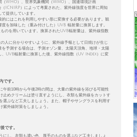
関（WHO）、世界気象機関（WMO）、国連環境計画
会（ICNIRP）によって考案された、紫外線強度を世界に周知
して提供しています。
般的にはこれを利用しやすい形に変換する必要があります。観
度を加味した（重み付けした）UVB 輻射量に換算します。
たものを用いています。換算されたUVB輻射量は、紫外線指数
を一般の人に分かりやすいように、紫外線予報として日焼けが生じ
量を予測する場合は、予測オゾン量、太陽天頂角、地球・太陽
UVB輻射量に換算した後、紫外線指数（UV Index）に変
以内です。
に午前10時から午後2時の間は、大量の紫外線を浴びる可能性
け止めクリームは塗り直すようにし、衣類も紫外線をカットす
を選ぶなど工夫しましょう。また、帽子やサングラスを利用す
け紫外線対策をしましょう。
前後です。
うにし、衣類も濃い色、厚手のものを選ぶなど工夫しましょ