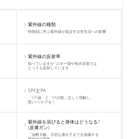
紫外線の種類
特徴別に学ぶ紫外線が及ぼす日常生活への影響
紫外線の反射率
知っていますか?スキー場や海水浴場では
とっても反射しています
SPFとPA
「SPF値」と「PA分類」正しく理解し、
賢いUVケアを！
紫外線を浴びると身体はどうなる?
(皮膚ガン)
「油断大敵」大切な遺伝子までを損傷する