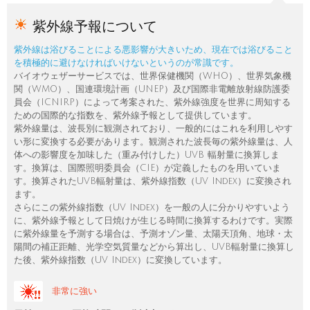
紫外線予報について
紫外線は浴びることによる悪影響が大きいため、現在では浴びること
を積極的に避けなければいけないというのが常識です。
バイオウェザーサービスでは、世界保健機関（WHO）、世界気象機
関（WMO）、国連環境計画（UNEP）及び国際非電離放射線防護委
員会（ICNIRP）によって考案された、紫外線強度を世界に周知する
ための国際的な指数を、紫外線予報として提供しています。
紫外線量は、波長別に観測されており、一般的にはこれを利用しやす
い形に変換する必要があります。観測された波長毎の紫外線量は、人
体への影響度を加味した（重み付けした）UVB 輻射量に換算しま
す。換算は、国際照明委員会（CIE）が定義したものを用いていま
す。換算されたUVB輻射量は、紫外線指数（UV Index）に変換され
ます。
さらにこの紫外線指数（UV Index）を一般の人に分かりやすいよう
に、紫外線予報として日焼けが生じる時間に換算するわけです。実際
に紫外線量を予測する場合は、予測オゾン量、太陽天頂角、地球・太
陽間の補正距離、光学空気質量などから算出し、UVB輻射量に換算し
た後、紫外線指数（UV Index）に変換しています。
非常に強い