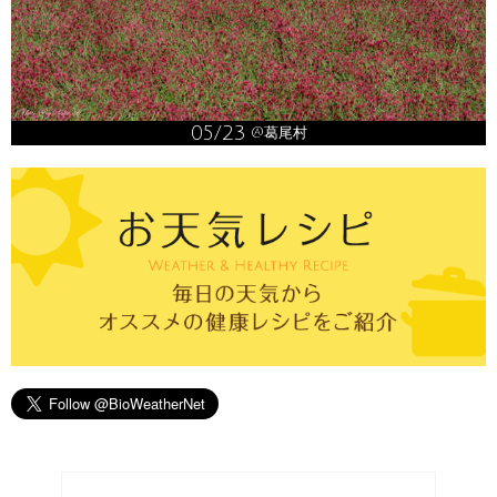
05/23
@葛尾村