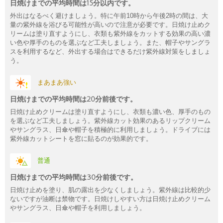
日焼けまでの平均時間は15分以内です。
外出はなるべく避けましょう。特に午前10時から午後2時の間は、大
量の紫外線を浴びる可能性が高いので注意が必要です。日焼け止めク
リームは塗り直すようにし、衣類も紫外線をカットする効果の高い濃
い色や厚手のものを選ぶなど工夫しましょう。また、帽子やサングラ
スを利用するなど、外出する場合はできるだけ紫外線対策をしましょ
う。
まあまあ強い
日焼けまでの平均時間は20分前後です。
日焼け止めクリームは塗り直すようにし、衣類も濃い色、厚手のもの
を選ぶなど工夫しましょう。紫外線カット効果のあるリップクリーム
やサングラス、日傘や帽子を積極的に利用しましょう。ドライブには
紫外線カットシートを窓に貼るのが効果的です。
普通
日焼けまでの平均時間は30分前後です。
日焼け止めを塗り、肌の露出を少なくしましょう。紫外線は比較的少
ないですが油断は禁物です。日焼けしやすい方は日焼け止めクリーム
やサングラス、日傘や帽子を利用しましょう。