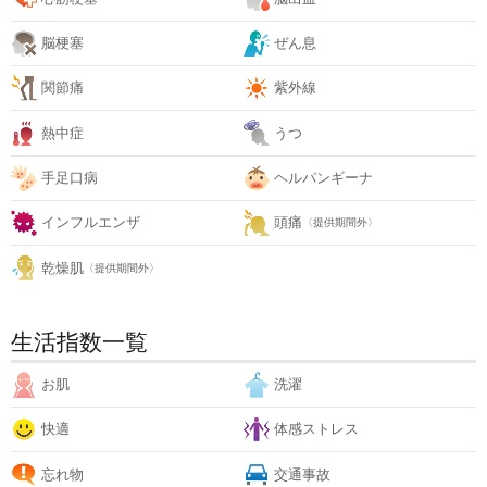
脳梗塞
ぜん息
関節痛
紫外線
熱中症
うつ
手足口病
ヘルパンギーナ
インフルエンザ
頭痛
〈提供期間外〉
乾燥肌
〈提供期間外〉
生活指数一覧
お肌
洗濯
快適
体感ストレス
忘れ物
交通事故