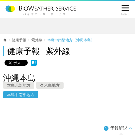

バイオウェザーサービス
Menu
健康予報
紫外線
本島中南部地方〈沖縄本島〉
健康予報 紫外線
沖縄本島
本島北部地方
久米島地方
本島中南部地方
予報解説
？