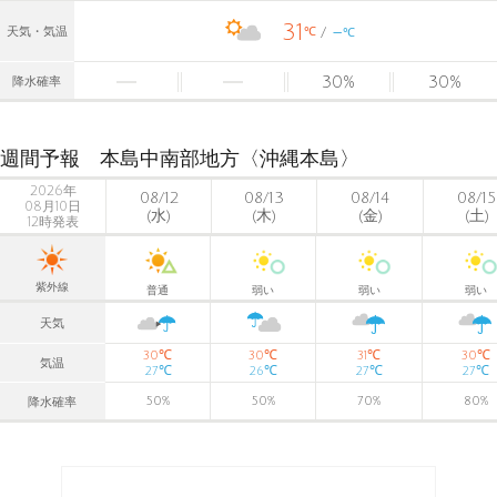
31
-
℃
天気・気温
℃
30
%
30
%
降水確率
週間予報 本島中南部地方〈沖縄本島〉
2026年
08/12
08/13
08/14
08/15
08月10日
(水)
(木)
(金)
(土)
12時発表
紫外線
普通
弱い
弱い
弱い
天気
℃
℃
℃
℃
30
30
31
30
気温
℃
℃
℃
℃
27
26
27
27
50
%
50
%
70
%
80
%
降水確率