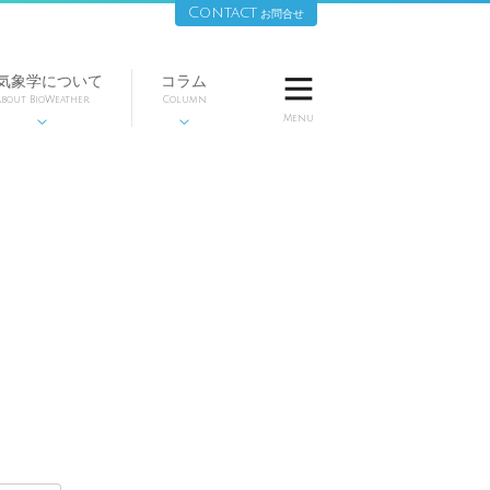
Contact
お問合せ
気象学について
コラム

bout BioWeather
Column
Menu

