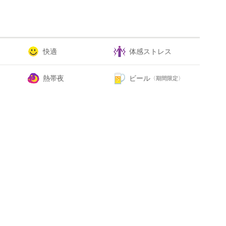
快適
体感ストレス
熱帯夜
ビール
〈期間限定〉