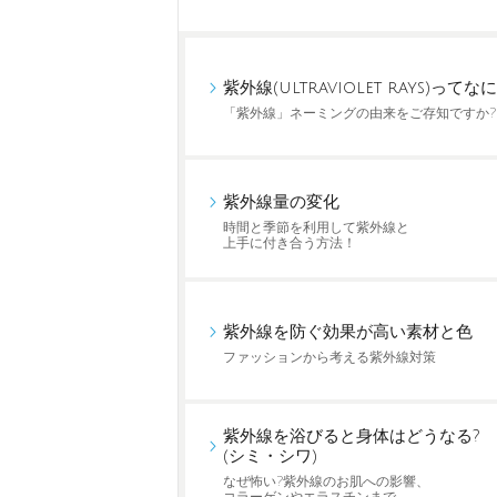
紫外線(ultraviolet rays)ってなに
「紫外線」ネーミングの由来をご存知ですか?
紫外線量の変化
時間と季節を利用して紫外線と
上手に付き合う方法！
紫外線を防ぐ効果が高い素材と色
ファッションから考える紫外線対策
紫外線を浴びると身体はどうなる?
(シミ・シワ)
なぜ怖い?紫外線のお肌への影響、