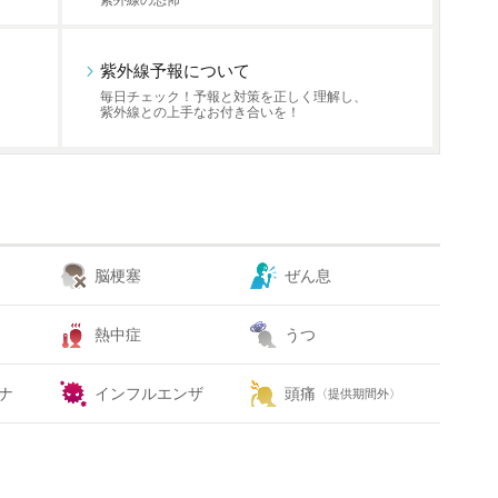
紫外線の恐怖
紫外線予報について
毎日チェック！予報と対策を正しく理解し、
紫外線との上手なお付き合いを！
脳梗塞
ぜん息
熱中症
うつ
ナ
インフルエンザ
頭痛
〈提供期間外〉