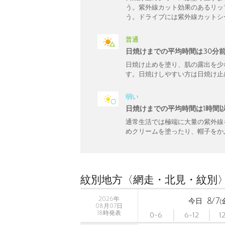
う。紫外線カット効果のあるリッ
う。ドライブには紫外線カットシ
普通
日焼けまでの平均時間は30分
日焼け止めを塗り、肌の露出を少
す。日焼けしやすい方は日焼け止
弱い
日焼けまでの平均時間は1時間
通常生活では極端に大量の紫外線
めクリームを塗ったり、帽子をか
紋別地方〈網走・北見・紋別
2026年
8/7
今日
(
08月07日
18時発表
0-6
6-12
1