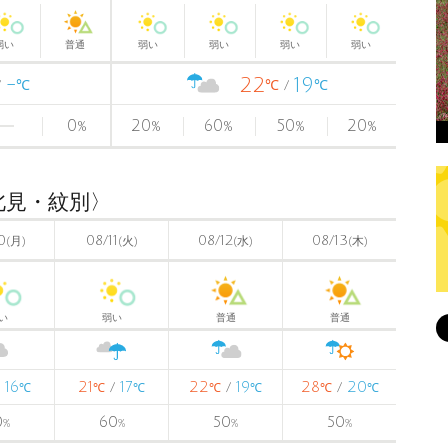
弱い
普通
弱い
弱い
弱い
弱い
-
22
19
℃
℃
℃
0
20
60
50
20
%
%
%
%
%
北見・紋別〉
0
08/11
08/12
08/13
(月)
(火)
(水)
(木)
い
弱い
普通
普通
16
21
17
22
19
28
20
/
/
/
/
℃
℃
℃
℃
℃
℃
℃
0
60
50
50
%
%
%
%