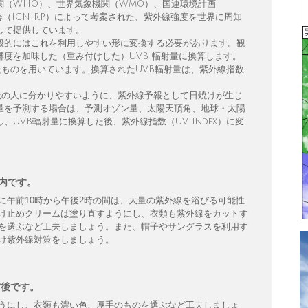
関（WHO）、世界気象機関（WMO）、国連環境計画
会（ICNIRP）によって考案された、紫外線強度を世界に周知
して提供しています。
般的にはこれを利用しやすい形に変換する必要があります。観
度を加味した（重み付けした）UVB 輻射量に換算します。
たものを用いています。換算されたUVB輻射量は、紫外線指数
を一般の人に分かりやすいように、紫外線予報として日焼けが生じ
量を予測する場合は、予測オゾン量、太陽天頂角、地球・太陽
UVB輻射量に換算した後、紫外線指数（UV Index）に変
以内です。
に午前10時から午後2時の間は、大量の紫外線を浴びる可能性
け止めクリームは塗り直すようにし、衣類も紫外線をカットす
を選ぶなど工夫しましょう。また、帽子やサングラスを利用す
け紫外線対策をしましょう。
前後です。
うにし、衣類も濃い色、厚手のものを選ぶなど工夫しましょ