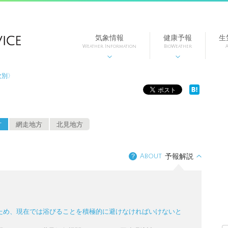
気象情報
健康予報
生
Weather Information
BioWeather
A


紋別〉
方
網走地方
北見地方
？
About
予報解説
ため、現在では浴びることを積極的に避けなければいけないと