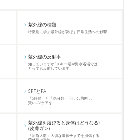
紫外線の種類
特徴別に学ぶ紫外線が及ぼす日常生活への影響
紫外線の反射率
知っていますか?スキー場や海水浴場では
とっても反射しています
SPFとPA
「SPF値」と「PA分類」正しく理解し、
賢いUVケアを！
紫外線を浴びると身体はどうなる?
(皮膚ガン)
「油断大敵」大切な遺伝子までを損傷する