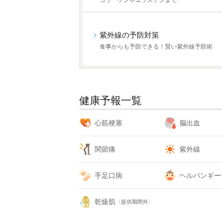
コラーゲンやエラスチンまで…
紫外線の予防対策
食事からも予防できる！賢い紫外線予防術
健康予報一覧
心筋梗塞
脳出血
関節痛
紫外線
手足口病
ヘルパンギー
乾燥肌
〈提供期間外〉