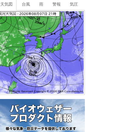
天気図
台風
雨
警報
気圧