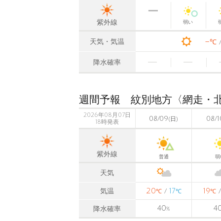
紫外線
弱い
-
天気・気温
℃
降水確率
週間予報 紋別地方〈網走・
2026年08月07日
08/09
08/1
(日)
18時発表
紫外線
普通
弱
天気
20
17
19
気温
/
℃
℃
℃
40
4
降水確率
%