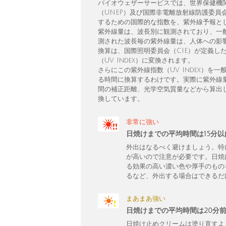
バイオウェザーサービスでは、世界保健機
（UNEP）及び国際非電離放射線防護委員
するための国際的な指数を、紫外線予報と
紫外線量は、波長別に観測されており、一
測された波長毎の紫外線量は、人体への影響
換算は、国際照明委員会（CIE）が定義し
（UV Index）に変換されます。
さらにこの紫外線指数（UV Index）
る時間に換算するわけです。実際に紫外線
間の補正距離、光学空気質量などから算出し、
換しています。
非常に強い
日焼けまでの平均時間は15分
外出はなるべく避けましょう。特
が高いので注意が必要です。日焼
る効果の高い濃い色や厚手のもの
るなど、外出する場合はできるだ
まあまあ強い
日焼けまでの平均時間は20分
日焼け止めクリームは塗り直すよ