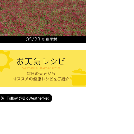
05/23
@葛尾村