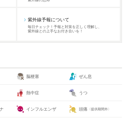
紫外線の恐怖
紫外線予報について
毎日チェック！予報と対策を正しく理解し、
紫外線との上手なお付き合いを！
脳梗塞
ぜん息
熱中症
うつ
ナ
インフルエンザ
頭痛
〈提供期間外〉