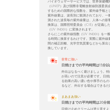
バイオウェザーサービスでは、世界保健機
（UNEP）及び国際非電離放射線防護委員
するための国際的な指数を、紫外線予報と
紫外線量は、波長別に観測されており、一
測された波長毎の紫外線量は、人体への影響
換算は、国際照明委員会（CIE）が定義し
（UV Index）に変換されます。
さらにこの紫外線指数（UV Index）
る時間に換算するわけです。実際に紫外線
間の補正距離、光学空気質量などから算出し、
換しています。
非常に強い
日焼けまでの平均時間は15分
外出はなるべく避けましょう。特
が高いので注意が必要です。日焼
る効果の高い濃い色や厚手のもの
るなど、外出する場合はできるだ
まあまあ強い
日焼けまでの平均時間は20分
日焼け止めクリームは塗り直すよ