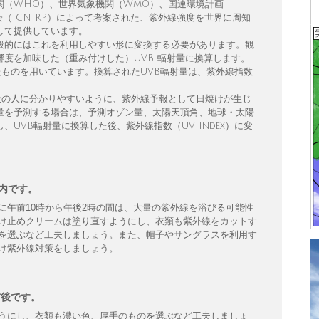
関（WHO）、世界気象機関（WMO）、国連環境計画
会（ICNIRP）によって考案された、紫外線強度を世界に周知
して提供しています。
般的にはこれを利用しやすい形に変換する必要があります。観
度を加味した（重み付けした）UVB 輻射量に換算します。
たものを用いています。換算されたUVB輻射量は、紫外線指数
を一般の人に分かりやすいように、紫外線予報として日焼けが生じ
量を予測する場合は、予測オゾン量、太陽天頂角、地球・太陽
UVB輻射量に換算した後、紫外線指数（UV Index）に変
以内です。
に午前10時から午後2時の間は、大量の紫外線を浴びる可能性
け止めクリームは塗り直すようにし、衣類も紫外線をカットす
を選ぶなど工夫しましょう。また、帽子やサングラスを利用す
け紫外線対策をしましょう。
前後です。
うにし、衣類も濃い色、厚手のものを選ぶなど工夫しましょ