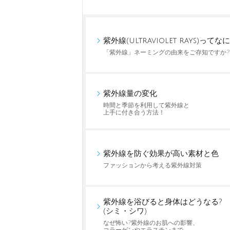
紫外線(ultraviolet rays)ってなに
「紫外線」ネーミングの由来をご存知ですか?
紫外線量の変化
時間と季節を利用して紫外線と
上手に付き合う方法！
紫外線を防ぐ効果が高い素材と色
ファッションから考える紫外線対策
紫外線を浴びると身体はどうなる?
(シミ・シワ)
なぜ怖い?紫外線のお肌への影響、