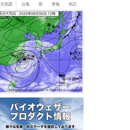
天気図
台風
雨
警報
気圧