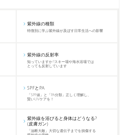
紫外線の種類
特徴別に学ぶ紫外線が及ぼす日常生活への影響
紫外線の反射率
知っていますか?スキー場や海水浴場では
とっても反射しています
SPFとPA
「SPF値」と「PA分類」正しく理解し、
賢いUVケアを！
紫外線を浴びると身体はどうなる?
(皮膚ガン)
「油断大敵」大切な遺伝子までを損傷する