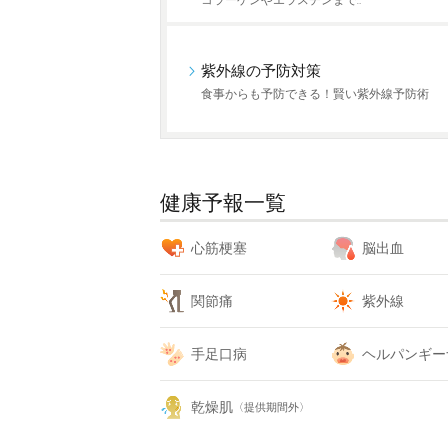
コラーゲンやエラスチンまで…
紫外線の予防対策
食事からも予防できる！賢い紫外線予防術
健康予報一覧
心筋梗塞
脳出血
関節痛
紫外線
手足口病
ヘルパンギー
乾燥肌
〈提供期間外〉