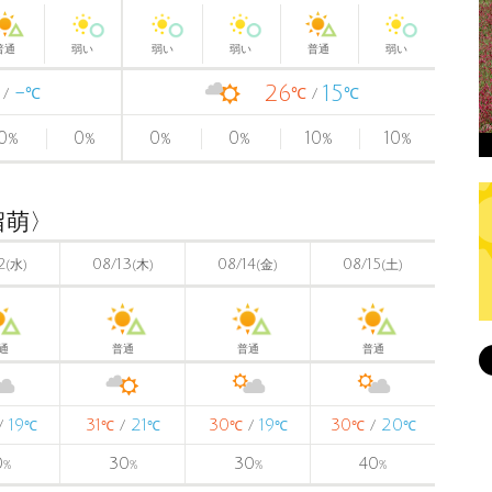
普通
弱い
弱い
弱い
普通
弱い
-
26
15
℃
℃
℃
0
0
0
0
10
10
%
%
%
%
%
%
留萌〉
2
08/13
08/14
08/15
(水)
(木)
(金)
(土)
通
普通
普通
普通
19
31
21
30
19
30
20
/
/
/
/
℃
℃
℃
℃
℃
℃
℃
0
30
30
40
%
%
%
%