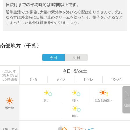
日焼けまでの平均時間は1時間以上です。
通常生活では極端に大量の紫外線を浴びる心配はありませんが、気に
なる方は外出時に日焼け止めクリームを塗ったり、帽子をかぶるなど
ちょっとした紫外線対策を心がけましょう。
南部地方〈千葉〉
今日
明日
8/8
今日
(土)
2026年
08月08日
0-6
6-12
12-18
18-24
06時発表
弱い
弱い
まあまあ強い
明日
紫外線
弱い
33
-
℃
天気・気温
℃