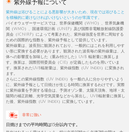
紫外線予報について
紫外線は浴びることによる悪影響が大きいため、現在では浴びること
を積極的に避けなければいけないというのが常識です。
バイオウェザーサービスでは、世界保健機関（WHO）、世界気象機
関（WMO）、国連環境計画（UNEP）及び国際非電離放射線防護委
員会（ICNIRP）によって考案された、紫外線強度を世界に周知する
ための国際的な指数を、紫外線予報として提供しています。
紫外線量は、波長別に観測されており、一般的にはこれを利用しやす
い形に変換する必要があります。観測された波長毎の紫外線量は、人
体への影響度を加味した（重み付けした）UVB 輻射量に換算しま
す。換算は、国際照明委員会（CIE）が定義したものを用いていま
す。換算されたUVB輻射量は、紫外線指数（UV Index）に変換され
ます。
さらにこの紫外線指数（UV Index）を一般の人に分かりやすいよう
に、紫外線予報として日焼けが生じる時間に換算するわけです。実際
に紫外線量を予測する場合は、予測オゾン量、太陽天頂角、地球・太
陽間の補正距離、光学空気質量などから算出し、UVB輻射量に換算し
た後、紫外線指数（UV Index）に変換しています。
非常に強い
日焼けまでの平均時間は15分以内です。