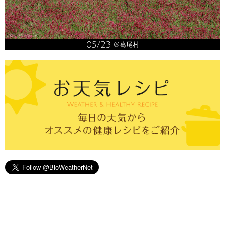
05/23
@葛尾村