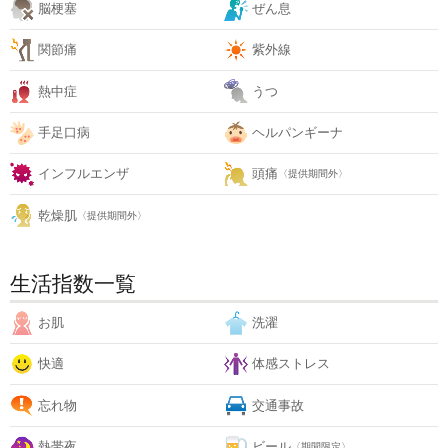
脳梗塞
ぜん息
関節痛
紫外線
熱中症
うつ
手足口病
ヘルパンギーナ
インフルエンザ
頭痛
〈提供期間外〉
乾燥肌
〈提供期間外〉
生活指数一覧
お肌
洗濯
快適
体感ストレス
忘れ物
交通事故
熱帯夜
ビール
〈期間限定〉