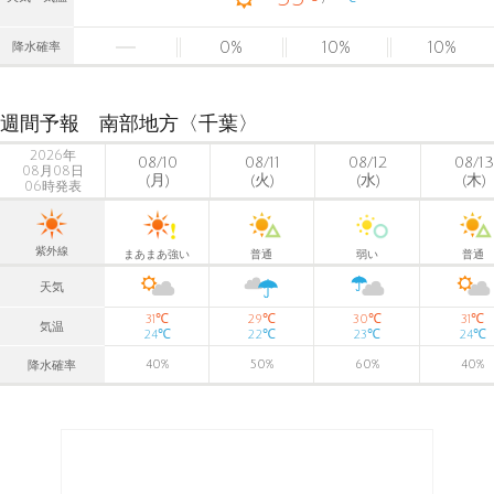
0
%
10
%
10
%
降水確率
週間予報 南部地方〈千葉〉
2026年
08/10
08/11
08/12
08/13
08月08日
(月)
(火)
(水)
(木)
06時発表
紫外線
まあまあ強い
普通
弱い
普通
天気
℃
℃
℃
℃
31
29
30
31
気温
℃
℃
℃
℃
24
22
23
24
40
%
50
%
60
%
40
%
降水確率