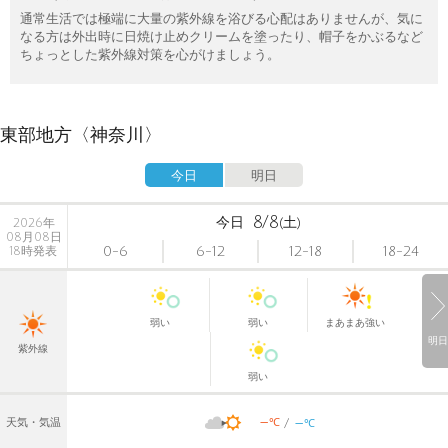
通常生活では極端に大量の紫外線を浴びる心配はありませんが、気に
なる方は外出時に日焼け止めクリームを塗ったり、帽子をかぶるなど
ちょっとした紫外線対策を心がけましょう。
東部地方〈神奈川〉
今日
明日
8/8
今日
(土)
2026年
08月08日
0-6
6-12
12-18
18-24
18時発表
弱い
弱い
まあまあ強い
明日
紫外線
弱い
-
-
℃
天気・気温
℃