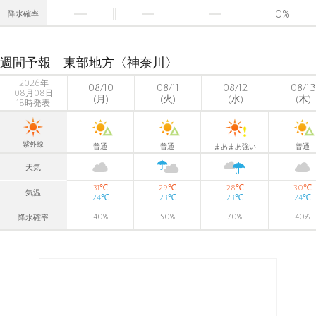
0
%
降水確率
週間予報 東部地方〈神奈川〉
2026年
08/10
08/11
08/12
08/13
08月08日
(月)
(火)
(水)
(木)
18時発表
紫外線
普通
普通
まあまあ強い
普通
天気
℃
℃
℃
℃
31
29
28
30
気温
℃
℃
℃
℃
24
23
23
24
40
%
50
%
70
%
40
%
降水確率