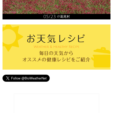
05/23
@葛尾村