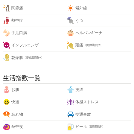
関節痛
紫外線
熱中症
うつ
手足口病
ヘルパンギーナ
インフルエンザ
頭痛
〈提供期間外〉
乾燥肌
〈提供期間外〉
生活指数一覧
お肌
洗濯
快適
体感ストレス
忘れ物
交通事故
熱帯夜
ビール
〈期間限定〉