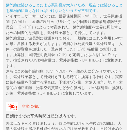
紫外線は浴びることによる悪影響が大きいため、現在では浴びること
を積極的に避けなければいけないというのが常識です。
バイオウェザーサービスでは、世界保健機関（WHO）、世界気象機
関（WMO）、国連環境計画（UNEP）及び国際非電離放射線防護委
員会（ICNIRP）によって考案された、紫外線強度を世界に周知する
ための国際的な指数を、紫外線予報として提供しています。
紫外線量は、波長別に観測されており、一般的にはこれを利用しやす
い形に変換する必要があります。観測された波長毎の紫外線量は、人
体への影響度を加味した（重み付けした）UVB 輻射量に換算しま
す。換算は、国際照明委員会（CIE）が定義したものを用いていま
す。換算されたUVB輻射量は、紫外線指数（UV Index）に変換され
ます。
さらにこの紫外線指数（UV Index）を一般の人に分かりやすいよう
に、紫外線予報として日焼けが生じる時間に換算するわけです。実際
に紫外線量を予測する場合は、予測オゾン量、太陽天頂角、地球・太
陽間の補正距離、光学空気質量などから算出し、UVB輻射量に換算し
た後、紫外線指数（UV Index）に変換しています。
非常に強い
日焼けまでの平均時間は15分以内です。
外出はなるべく避けましょう。特に午前10時から午後2時の間は、大
量の紫外線を浴びる可能性が高いので注意が必要です。日焼け止めク