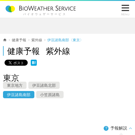

バイオウェザーサービス
Menu
健康予報
紫外線
伊豆諸島南部〈東京〉
健康予報 紫外線
東京
東京地方
伊豆諸島北部
伊豆諸島南部
小笠原諸島
予報解説
？