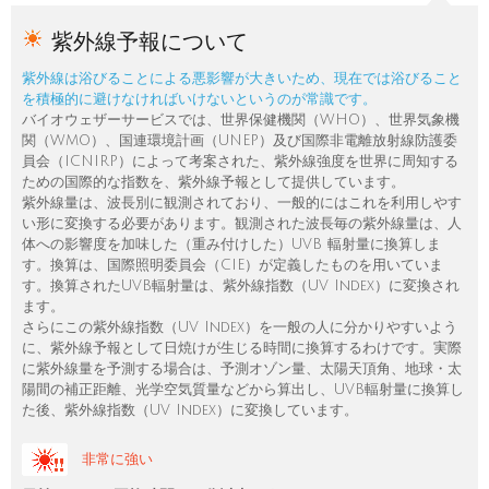
紫外線予報について
紫外線は浴びることによる悪影響が大きいため、現在では浴びること
を積極的に避けなければいけないというのが常識です。
バイオウェザーサービスでは、世界保健機関（WHO）、世界気象機
関（WMO）、国連環境計画（UNEP）及び国際非電離放射線防護委
員会（ICNIRP）によって考案された、紫外線強度を世界に周知する
ための国際的な指数を、紫外線予報として提供しています。
紫外線量は、波長別に観測されており、一般的にはこれを利用しやす
い形に変換する必要があります。観測された波長毎の紫外線量は、人
体への影響度を加味した（重み付けした）UVB 輻射量に換算しま
す。換算は、国際照明委員会（CIE）が定義したものを用いていま
す。換算されたUVB輻射量は、紫外線指数（UV Index）に変換され
ます。
さらにこの紫外線指数（UV Index）を一般の人に分かりやすいよう
に、紫外線予報として日焼けが生じる時間に換算するわけです。実際
に紫外線量を予測する場合は、予測オゾン量、太陽天頂角、地球・太
陽間の補正距離、光学空気質量などから算出し、UVB輻射量に換算し
た後、紫外線指数（UV Index）に変換しています。
非常に強い