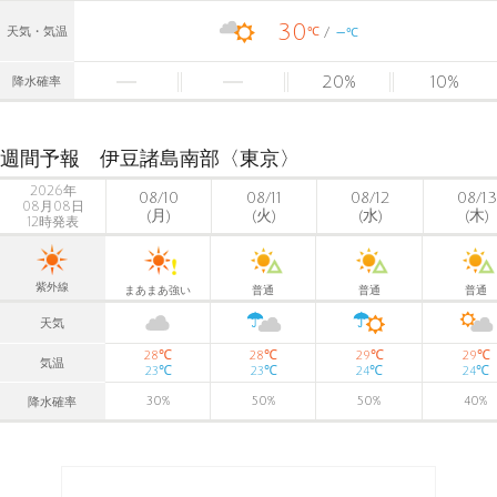
30
-
℃
天気・気温
℃
20
%
10
%
降水確率
週間予報 伊豆諸島南部〈東京〉
2026年
08/10
08/11
08/12
08/13
08月08日
(月)
(火)
(水)
(木)
12時発表
紫外線
まあまあ強い
普通
普通
普通
天気
℃
℃
℃
℃
28
28
29
29
気温
℃
℃
℃
℃
23
23
24
24
30
%
50
%
50
%
40
%
降水確率