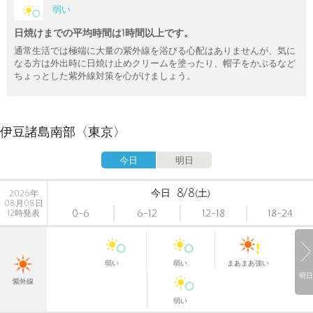
弱い
日焼けまでの平均時間は1時間以上です。
通常生活では極端に大量の紫外線を浴びる心配はありませんが、気に
なる方は外出時に日焼け止めクリームを塗ったり、帽子をかぶるなど
ちょっとした紫外線対策を心がけましょう。
伊豆諸島南部〈東京〉
今日
明日
8/8
今日
(土)
2026年
08月08日
0-6
6-12
12-18
18-24
12時発表
弱い
弱い
まあまあ強い
明日
紫外線
弱い