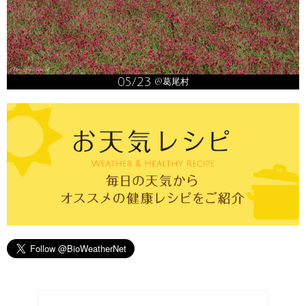
05/23
@葛尾村