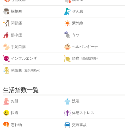
脳梗塞
ぜん息
関節痛
紫外線
熱中症
うつ
手足口病
ヘルパンギーナ
インフルエンザ
頭痛
〈提供期間外〉
乾燥肌
〈提供期間外〉
生活指数一覧
お肌
洗濯
快適
体感ストレス
忘れ物
交通事故