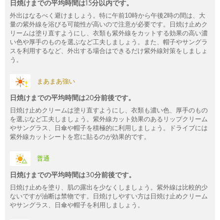
日焼けまでの平均時間は15分以内です。
外出はなるべく避けましょう。特に午前10時から午後2時の間は、大
量の紫外線を浴びる可能性が高いので注意が必要です。日焼け止めク
リームは塗り直すようにし、衣類も紫外線をカットする効果の高い濃
い色や厚手のものを選ぶなど工夫しましょう。また、帽子やサングラ
スを利用するなど、外出する場合はできるだけ紫外線対策をしましょ
う。
まあまあ強い
日焼けまでの平均時間は20分前後です。
日焼け止めクリームは塗り直すようにし、衣類も濃い色、厚手のもの
を選ぶなど工夫しましょう。紫外線カット効果のあるリップクリーム
やサングラス、日傘や帽子を積極的に利用しましょう。ドライブには
紫外線カットシートを窓に貼るのが効果的です。
普通
日焼けまでの平均時間は30分前後です。
日焼け止めを塗り、肌の露出を少なくしましょう。紫外線は比較的少
ないですが油断は禁物です。日焼けしやすい方は日焼け止めクリーム
やサングラス、日傘や帽子を利用しましょう。