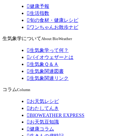

健康予報

生活指数

旬の食材・健康レシピ

ワンちゃんお散歩ナビ
生気象学について
About BioWeather

生気象学って何？

バイオウェザーとは

生気象Ｑ＆Ａ

生気象関連図書

生気象関連リンク
コラム
Column

お天気レシピ

わたしてんき

BIOWEATHER EXPRESS

お天気豆知識

健康コラム

生きもの歳時記