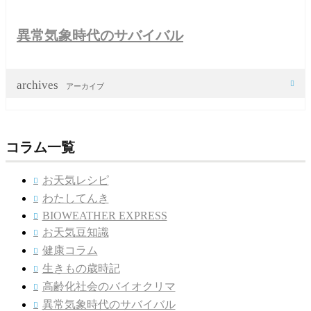
異常気象時代のサバイバル
archives

アーカイブ
コラム一覧
お天気レシピ

わたしてんき

BIOWEATHER EXPRESS

お天気豆知識

健康コラム

生きもの歳時記

高齢化社会のバイオクリマ

異常気象時代のサバイバル
