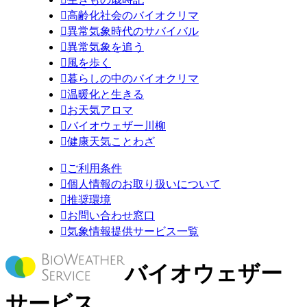

高齢化社会のバイオクリマ

異常気象時代のサバイバル

異常気象を追う

風を歩く

暮らしの中のバイオクリマ

温暖化と生きる

お天気アロマ

バイオウェザー川柳

健康天気ことわざ

ご利用条件

個人情報のお取り扱いについて

推奨環境

お問い合わせ窓口

気象情報提供サービス一覧
バイオウェザー
サービス