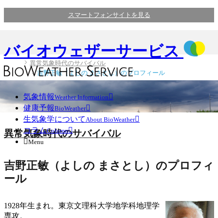
スマートフォンサイトを見る
バイオウェザーサービス
異常気象時代のサバイバル
吉野正敏（よしの まさとし）のプロフィール
気象情報

Weather Information
健康予報

BioWeather
生気象学について

About BioWeather
コラム

Column
異常気象時代のサバイバル

Menu
吉野正敏（よしの まさとし）のプロフィ
ール
1928年生まれ。東京文理科大学地学科地理学
専攻。