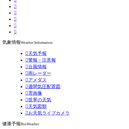






気象情報
Weather Information

天気予報

警報・注意報

台風情報

雨レーダー

アメダス

週間気圧配置図

雲画像

世界の天気

天気図類

お天気ライブカメラ
健康予報
BioWeather