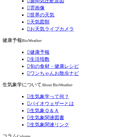

週間気圧配置図

雲画像

世界の天気

天気図類

お天気ライブカメラ
健康予報
BioWeather

健康予報

生活指数

旬の食材・健康レシピ

ワンちゃんお散歩ナビ
生気象学について
About BioWeather

生気象学って何？

バイオウェザーとは

生気象Ｑ＆Ａ

生気象関連図書

生気象関連リンク
コラム
Column