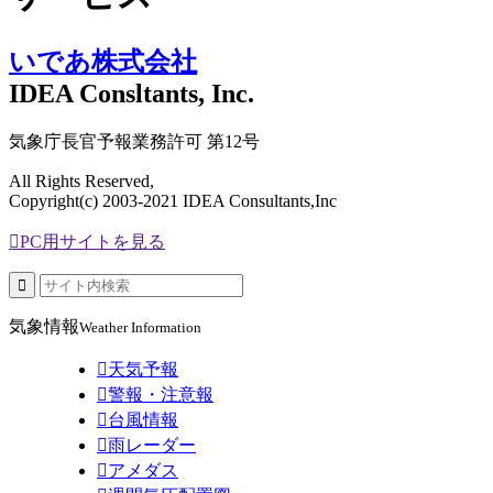
いであ株式会社
IDEA Consltants, Inc.
気象庁長官予報業務許可 第12号
All Rights Reserved,
Copyright(c) 2003-2021 IDEA Consultants,Inc

PC用サイトを見る

気象情報
Weather Information

天気予報

警報・注意報

台風情報

雨レーダー

アメダス