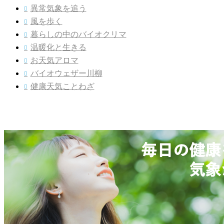
異常気象を追う

風を歩く

暮らしの中のバイオクリマ

温暖化と生きる

お天気アロマ

バイオウェザー川柳

健康天気ことわざ
