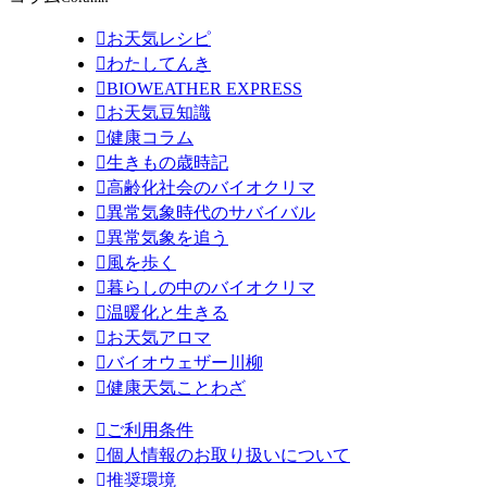

お天気レシピ

わたしてんき

BIOWEATHER EXPRESS

お天気豆知識

健康コラム

生きもの歳時記

高齢化社会のバイオクリマ

異常気象時代のサバイバル

異常気象を追う

風を歩く

暮らしの中のバイオクリマ

温暖化と生きる

お天気アロマ

バイオウェザー川柳

健康天気ことわざ

ご利用条件

個人情報のお取り扱いについて

推奨環境