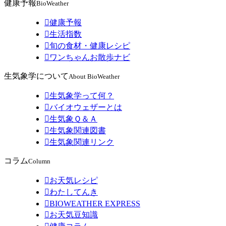
健康予報
BioWeather

健康予報

生活指数

旬の食材・健康レシピ

ワンちゃんお散歩ナビ
生気象学について
About BioWeather

生気象学って何？

バイオウェザーとは

生気象Ｑ＆Ａ

生気象関連図書

生気象関連リンク
コラム
Column

お天気レシピ

わたしてんき

BIOWEATHER EXPRESS

お天気豆知識