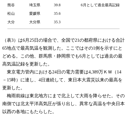
熊谷
埼玉県
39.8
6月として過去最高記録
松山
愛媛県
35.6
大分
大分県
35.3
（表3）は6月25日の場合で、全国で21の都府県における合計
65地点で最高気温を観測した。ここではその1例を示すにと
どめる。この他、群馬県・静岡県でも6月としては過去の最
高気温記録を更新した。
東京電力管内における24日の電力需要は4,389万ＫＷ（14
－15時）に達し、4日連続して、東日本大震災以来の最高を
更新した。
梅雨前線は東北地方にまで北上して大雨を降らせた。その
南側では北太平洋高気圧が張り出し、異常な高温を中央日本
以西の各地にもたらした。