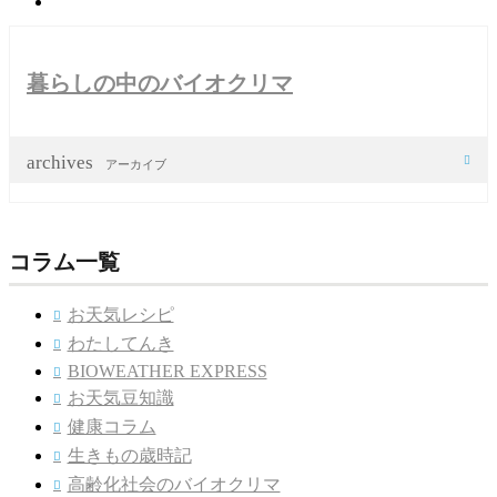
暮らしの中のバイオクリマ
archives

アーカイブ
コラム一覧
お天気レシピ

わたしてんき

BIOWEATHER EXPRESS

お天気豆知識

健康コラム

生きもの歳時記

高齢化社会のバイオクリマ
