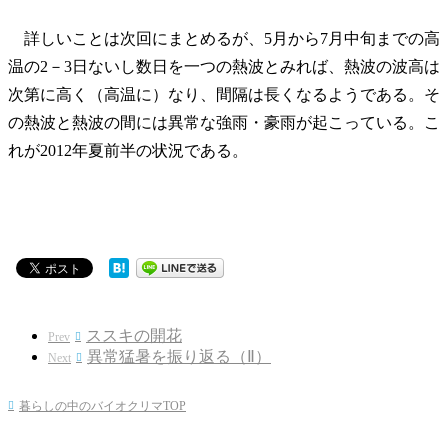
詳しいことは次回にまとめるが、5月から7月中旬までの高
温の2－3日ないし数日を一つの熱波とみれば、熱波の波高は
次第に高く（高温に）なり、間隔は長くなるようである。そ
の熱波と熱波の間には異常な強雨・豪雨が起こっている。こ
れが2012年夏前半の状況である。
ススキの開花
Prev

異常猛暑を振り返る（Ⅱ）
Next

暮らしの中のバイオクリマTOP
