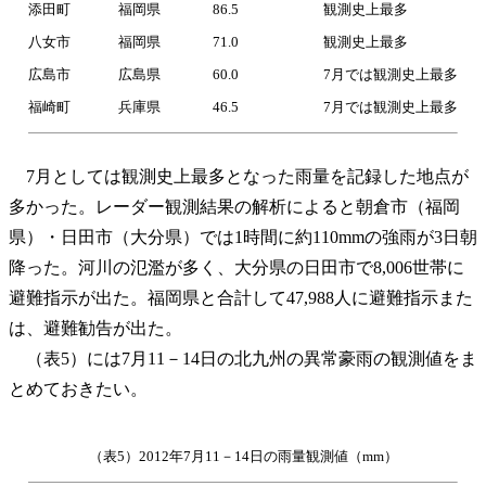
添田町
福岡県
86.5
観測史上最多
八女市
福岡県
71.0
観測史上最多
広島市
広島県
60.0
7月では観測史上最多
福崎町
兵庫県
46.5
7月では観測史上最多
7月としては観測史上最多となった雨量を記録した地点が
多かった。レーダー観測結果の解析によると朝倉市（福岡
県）・日田市（大分県）では1時間に約110mmの強雨が3日朝
降った。河川の氾濫が多く、大分県の日田市で8,006世帯に
避難指示が出た。福岡県と合計して47,988人に避難指示また
は、避難勧告が出た。
（表5）には7月11－14日の北九州の異常豪雨の観測値をま
とめておきたい。
（表5）2012年7月11－14日の雨量観測値（mm）