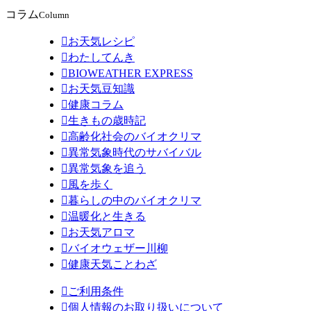
コラム
Column

お天気レシピ

わたしてんき

BIOWEATHER EXPRESS

お天気豆知識

健康コラム

生きもの歳時記

高齢化社会のバイオクリマ

異常気象時代のサバイバル

異常気象を追う

風を歩く

暮らしの中のバイオクリマ

温暖化と生きる

お天気アロマ

バイオウェザー川柳

健康天気ことわざ

ご利用条件

個人情報のお取り扱いについて