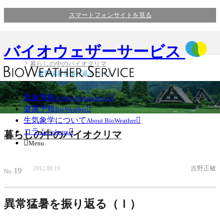
スマートフォンサイトを見る
バイオウェザーサービス
暮らしの中のバイオクリマ
異常猛暑を振り返る（Ｉ）
気象情報

Weather Information
健康予報

BioWeather
生気象学について

About BioWeather
コラム

Column
暮らしの中のバイオクリマ

Menu
吉野正敏
2012.09.19
19
No.
異常猛暑を振り返る（Ｉ）