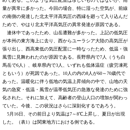
めである。このような気圧配置は珍しいものではないが、雨
量が異常に多かった。今回の場合、特に湿った空気が、前線
の南側の発達した北太平洋高気圧の西縁を廻って入り込んだ
ためで、やはり北太平洋高気圧の異常発達が原因である。
連休中であったため、山岳遭難が多かった。上記の低気圧
が本州の東方海上に去り、西からユーラシア大陸の高気圧が
張り出し、西高東低の気圧配置に一時なったため、低温・強
風雪に見舞われたのが原因である。長野県内で7人（うち白
馬岳で6人）、岐阜県内で3人、いずれも低体温症（疲労凍死
ともいう）が死因であった。10人の内の8人が60～70歳代で
あった。温暖化に伴う低地の気温上昇傾向の中で、山地の天
気の急変・低温・風雪が温帯低気圧の急激な発達のために強
化された。それに加えて、高齢者の登山人口の増加が関わっ
ていた。今後、この状況はさらに深刻化するであろう。
5月16日、その前日より気温は7～8℃上昇し、夏日が出現
した。（表1）は関東地方における例である。