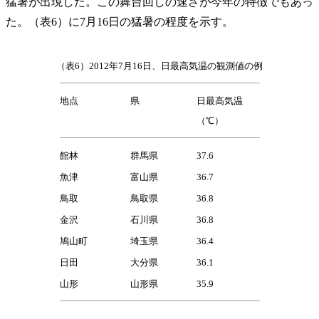
猛暑が出現した。この舞台回しの速さが今年の特徴でもあっ
た。（表6）に7月16日の猛暑の程度を示す。
（表6）2012年7月16日、日最高気温の観測値の例
地点
県
日最高気温
（℃）
館林
群馬県
37.6
魚津
富山県
36.7
鳥取
鳥取県
36.8
金沢
石川県
36.8
鳩山町
埼玉県
36.4
日田
大分県
36.1
山形
山形県
35.9