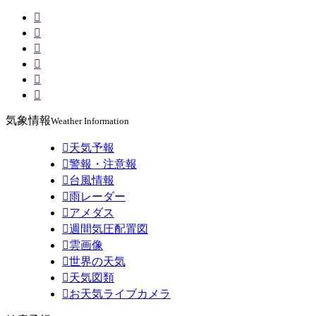






気象情報
Weather Information

天気予報

警報・注意報

台風情報

雨レーダー

アメダス

週間気圧配置図

雲画像

世界の天気

天気図類

お天気ライブカメラ