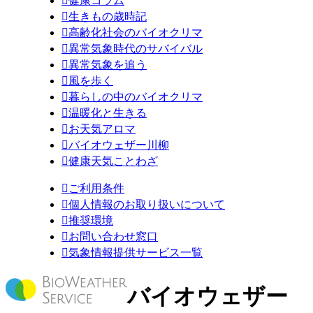

健康コラム

生きもの歳時記

高齢化社会のバイオクリマ

異常気象時代のサバイバル

異常気象を追う

風を歩く

暮らしの中のバイオクリマ

温暖化と生きる

お天気アロマ

バイオウェザー川柳

健康天気ことわざ

ご利用条件

個人情報のお取り扱いについて

推奨環境

お問い合わせ窓口

気象情報提供サービス一覧
バイオウェザー