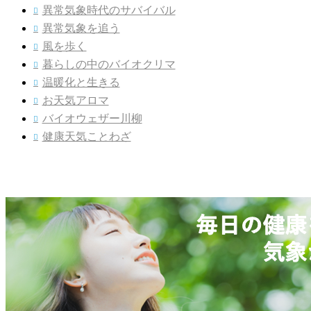
異常気象時代のサバイバル

異常気象を追う

風を歩く

暮らしの中のバイオクリマ

温暖化と生きる

お天気アロマ

バイオウェザー川柳

健康天気ことわざ
