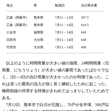
地点
県
観測日
合計降水量
乙姫（阿蘇市）
熊本県
7月11－12日
507.5
乙姫（阿蘇市）
熊本県
7月11－14日
816.5
八女市
福岡県
7月11－14日
649
日田市
大分県
7月11－14日
648
竹田市
大分県
7月11－14日
409
以上のように時間雨量が大きい値の強雨、24時間雨量（日
雨量、にちうりょう）が大きい値の豪雨であったばかりでな
く、2日～4日の合計雨量が大きかったのが特徴であった。こ
れは湿った暖気の流入が強く長く継続したために起こった。
梅雨前線の停滞する特徴がきわめてはっきりしていたためで
ある。
7月12日、熊本市で白川が氾濫し、70戸が全半壊、500戸以