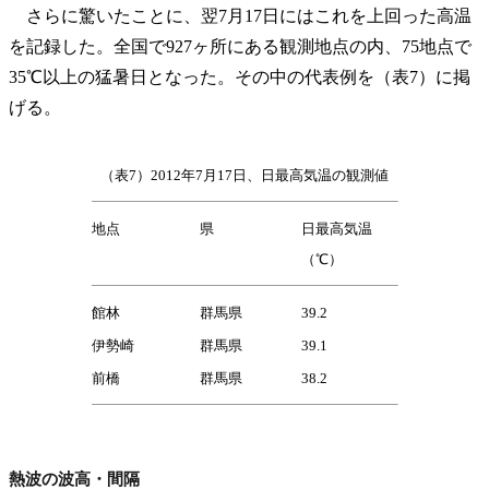
さらに驚いたことに、翌7月17日にはこれを上回った高温
を記録した。全国で927ヶ所にある観測地点の内、75地点で
35℃以上の猛暑日となった。その中の代表例を（表7）に掲
げる。
（表7）2012年7月17日、日最高気温の観測値
地点
県
日最高気温
（℃）
館林
群馬県
39.2
伊勢崎
群馬県
39.1
前橋
群馬県
38.2
熱波の波高・間隔