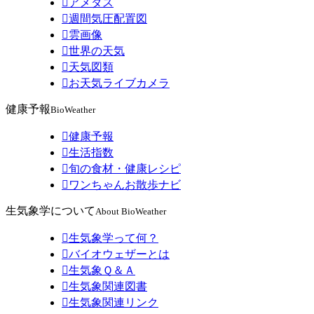

アメダス

週間気圧配置図

雲画像

世界の天気

天気図類

お天気ライブカメラ
健康予報
BioWeather

健康予報

生活指数

旬の食材・健康レシピ

ワンちゃんお散歩ナビ
生気象学について
About BioWeather

生気象学って何？

バイオウェザーとは

生気象Ｑ＆Ａ

生気象関連図書

生気象関連リンク