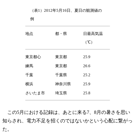
（表1）2012年5月16日、夏日の観測値の
例
地点
都・県
日最高気温
（℃）
東京都心
東京都
25.9
練馬
東京都
26.6
千葉
千葉県
25.2
横浜
神奈川県
25.9
さいたま市
埼玉県
25.8
この5月における記録は、あとに来る7、8月の暑さを思い
知らされ、電力不足を招くのではないかという心配に繋がっ
た。