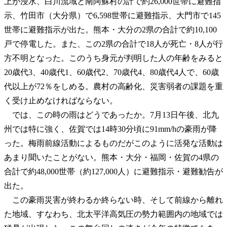
上が浸水、白川流域と南阿蘇村の計で約26,000世帯に避難指
示、竹田市（大分県）で6,598世帯に避難指示、大門市で145
世帯に避難指示が出た。熊本・大分の2県の合計で約10,100
戸で停電した。また、この2県の合計で18人が死亡・8人が行
方不明となった。このうち身元が判明した人の年齢をみると
20歳代3、40歳代1、60歳代2、70歳代4、80歳代4人で、60歳
代以上が72％をしめる。農村の高齢化、災害弱者の課題を重
く受け止めなければならない。
では、この時の雨はどうであったか。7月13日午後、北九
州では特に強く、佐賀では14時30分頃に91mm/hの豪雨が降
った。梅雨前線活動によるものだがこのように活発な活動は
あまり聞いたことがない。熊本・大分・福岡・佐賀の4県の
合計で約48,000世帯（約127,000人）に避難指示・避難勧告が
出た。
この豪雨災害が終わるか終らない時、そして前線から離れ
た地域、すなわち、北太平洋高気圧の勢力範囲内の地域では