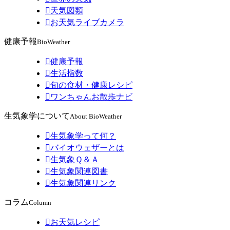

天気図類

お天気ライブカメラ
健康予報
BioWeather

健康予報

生活指数

旬の食材・健康レシピ

ワンちゃんお散歩ナビ
生気象学について
About BioWeather

生気象学って何？

バイオウェザーとは

生気象Ｑ＆Ａ

生気象関連図書

生気象関連リンク
コラム
Column

お天気レシピ