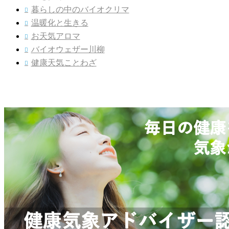
暮らしの中のバイオクリマ

温暖化と生きる

お天気アロマ

バイオウェザー川柳

健康天気ことわざ
