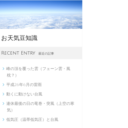
お天気豆知識
Recent Entry
最近の記事
峰の頂を覆った雲（フェーン雲・風

枕？）
平成26年6月の雷雨

動くに動けない台風

連休最後の日の竜巻・突風（上空の寒

気）
低気圧（温帯低気圧）と台風
