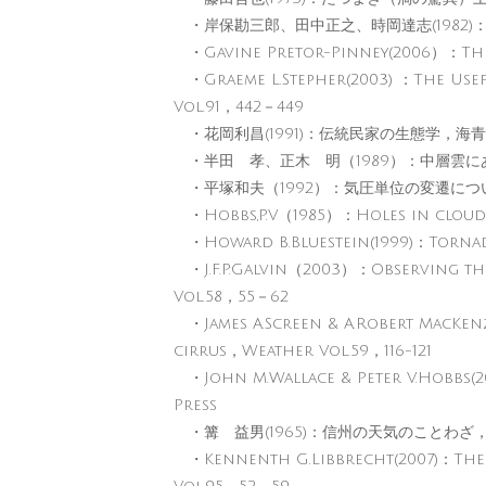
・岸保勘三郎、田中正之、時岡達志(1982
・Gavine Pretor-Pinney(2006）：The 
・Graeme L.Stepher(2003) ：The Usef
Vol.91，442－449
・花岡利昌(1991)：伝統民家の生態学，海
・半田 孝、正木 明（1989）：中層雲にあい
・平塚和夫（1992）：気圧単位の変遷につい
・Hobbs,P.V（1985）：Holes in cloud
・Howard B.Bluestein(1999)：Tornad
・J.F.P.Galvin（2003）：Observing th
Vol.58，55－62
・James A.Screen & A.Robert MacKenz
cirrus，Weather Vol.59，116-121
・John M.Wallace & Peter V.Hobbs(2
Press
・篝 益男(1965)：信州の天気のことわざ
・Kennenth G.Libbrecht(2007)：The 