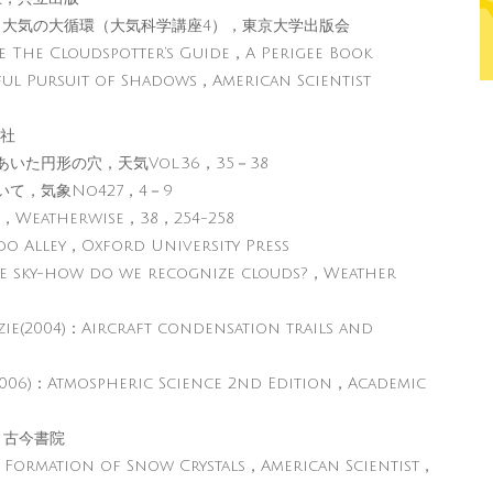
)：大気の大循環（大気科学講座4），東京大学出版会
The Cloudspotter’s Guide，A Perigee Book
ul Pursuit of Shadows，American Scientist
青社
た円形の穴，天気Vol.36，35－38
て，気象No427，4－9
，Weatherwise，38，254-258
o Alley，Oxford University Press
e sky-how do we recognize clouds?，Weather
ie(2004)：Aircraft condensation trails and
006)：Atmospheric Science 2nd Edition，Academic
，古今書院
Formation of Snow Crystals，American Scientist，