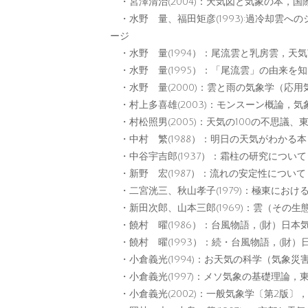
・宮澤清治(2004)：天気図と気象の本，国
・水野 量、福田矩彦(1993):過冷却雲へ
ージ
・水野 量(1994）：尾流雲と乳房雲，天気V
・水野 量(1995）：「尾流雲」の由来を知る
・水野 量(2000)：雲と雨の気象学（応用
・村上多喜雄(2003)：モンスーン概論，気象
・村松照男(2005)：天気の100の不思議、
・中村 繁(1988）：明日の天気がわかる
・中谷宇吉郎(1937）：霜柱の研究について，
・新野 宏(1987）：流れの安定性について，天気
・二宮洸三、秋山孝子(1979)：極東におけ
・新田次郎、山本三郎(1969)：雲（その
・饒村 曜(1986）：台風物語，(財）日本
・饒村 曜(1993）：続・台風物語，(財）
・小倉義光(1994)：お天気の科学（気象
・小倉義光(1997)：メソ気象の基礎理論，
・小倉義光(2002)：一般気象学〔第2版〕