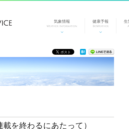
気象情報
健康予報
生
Weather Information
BioWeather
A


連載を終わるにあたって）