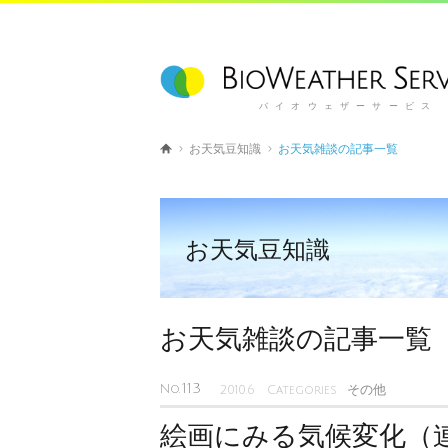
バイオウェザーサービス
お天気豆知識
お天気雑談の記事一覧
お天気豆知識
お天気雑談の記事一覧
113
No.
その他
2010.6 Categories
絵画にみる気候変化（