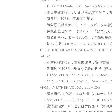
Vol.95，52－59
・Kerrty A.Emanuel(1994)：Atmospher
・木田重雄(1994)：いまさら流体力学？，
・気象庁（1975)：気象庁百年史
・気象庁広報室(1987）：クニッピングの曾
・気象衛星センター（1993）：「ひまわ
・気象衛星センター（2000）：気象衛星
・Klaus-Peter Hoinka、Manuel de C
depiction of mountain wave cloud
94-97
・小林禎作(1968)：雪華図説考，築地書館
・近藤純正(1987)：身近な気象の科学（
・L.T.Matveev(1984)：Ｃloud Dynamics
・M.Riikonen、L.Cowley、M.Schroed
arcs，Weather Vol.62，252－256
・増田善信（1989）：異常暈（ハロー）も空か
・Matveev，L.T.（1984）：Cloud Dynami
・宮澤清治(1994)：ことばの始まり『集中豪