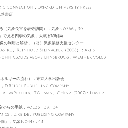
ic Convection，Oxford University Press
丸善書店
孫（気象長官を表敬訪問），気象No366，30
り」で見る四季の気象，大蔵省印刷局
画像の利用と解析，（財）気象業務支援センター
astro、Reinhold Steinacker（2008）：Artist
s(fohn clouds above lnnsbruck)，Weather Vol63，
熱エネルギーの流れ），東京大学出版会
，D.Reidel Publishing Company
er、M.Pekkola、T.Ohman、C.Hinz（2007)：Lowitz
らの手紙，Vol.36，39、54
cs，D.Reidel Publising Company
雨』，気象No447，43