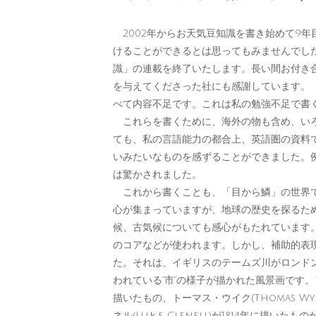
2002年からお天気豆知識を書き始めて9年
けることができるとは思ってもみませんでし
識」の連載を終了いたします。長い間お付き
を与えてくださった社にも感謝しています。
べて内容不足です。これは私の勉強不足で書
これらを書くために、海外の物も含め、いろ
ても、私の言語能力の都合上、英語圏の資料
いみたいなものを感ずることができました。例
は驚かされました。
これから書くことも、「目から鱗」の世界で
心が集まっていますが、地球の歴史を探るた
候、古気候についても感心がもたれています
のコアなどが使われます。しかし、補助的表
た。それは、イギリスのテームズ川がロンド
われている“市”の様子が描かれた風景画です。アブ
描いたもの、トーマス・ウイク(Thomas Wy
ネル(Luｋe Clenell)が1814年に描