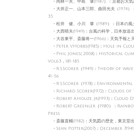
・岡林一夫、中島 肇(1987）：京都お天
・大井正一、山本三郎、曲田光夫（1974）：富
35
・松井 健、小川 肇（1989）：日本の風
・大西晴夫(1949)：台風の科学，日本放送
・大谷東平、斎藤将一(1966)：天気予報と
・Peter V.Hobbs(1985)：Hole in Clo
・Phil Jones( 2008)：Historical clim
Vol63，181-185
・R.S.Scorer（1949)：Theory of wave in 
41-56
・R.S.Scorer（1978)：Environmental 
・Richard Scorer(1972)：Clouds of T
・Robert A.Houze, Jr(1993)：Cloud D
・Robert Greenler（1980）：Rainbows,
Press
・斎藤直輔(1982)：天気図の歴史，東京堂
・Sean Potter(2007)：December 7,1941