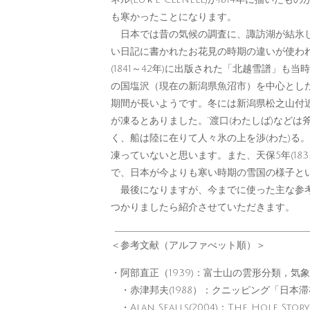
も寒かったことになります。
日本では昔の気候の調査に、諏訪湖が結氷し
い日記に書かれたお花見の時期の違いが使われてい
(1841～42年)に出版された「北越雪譜」
の国塩沢（現在の新潟県魚沼市）を中心とし
期間が長いようです。冬には新潟県松之山付
が凍るとありました。“渡口(わたしば)など
く、船は陸に在りて人々氷の上を渉(わた)る
凍っていないと思います。また、天保5年(1833
で、日本が今よりも寒い時期の雪国の様子と
最後になりますが、今までに使った主な参考
つかりましたら紹介させていただきます。
＜参考文献（アルファべット順）＞
・阿部直正（1939)：富士山の雲形分類，気象集誌，
・赤津邦夫(1988）：クニッピング「日本滞
・Alan Sealls(2004)：The Hole Story, 