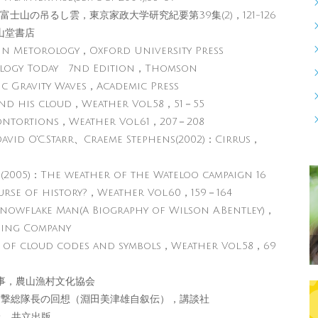
士山の吊るし雲，東京家政大学研究紀要第39集(2)，121-126
山堂書店
 Metorology，Oxford University Press
logy Today 7nd Edition，Thomson
 Gravity Waves，Academic Press
nd his cloud，Weather Vol.58，51－55
ntortions，Weather Vol.61，207－208
id O'C.Starr、Craeme Stephens(2002)：Cirrus，
05)：The weather of the Wateloo campaign 16
ourse of history?，Weather Vol.60，159－164
owflake Man(A Biography of Wilson A.Bentley)，
ing Company
 of cloud codes and symbols，Weather Vol.58，69
事，農山漁村文化協会
攻撃総隊長の回想（淵田美津雄自叙伝），講談社
上，共立出版