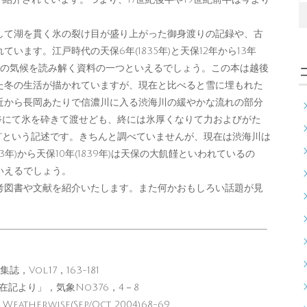
て湖を貫く氷の裂け目が盛り上がった御身渡りの記録や、古
ます。江戸時代の天保6年(1835年)と天保12年から13年
も当時の気候を読み解く資料の一つといえるでしょう。この本は越後
た冬の生活が描かれていますが、現在と比べると雪に埋もれた
近から長岡あたりで信濃川に入る渋海川の緩やかな流れの部分
は斧にて氷を砕きて渡せども、終には氷厚くなりて力およびがた
。”という記述です。きちんと調べていませんが、現在は渋海川は
年)から天保10年(1839年)は天保の大飢饉といわれているの
いえるでしょう。
図書や文献を紹介いたします。また何かおもしろい話題が見
Vol.17，163-181
在記より」，気象No376，4－8
Weatherwise(Sep/Oct 2004),68-69