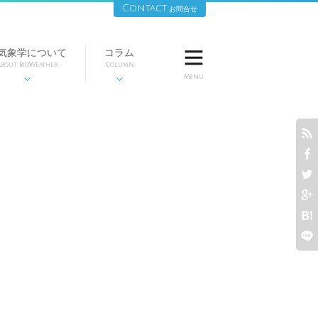
Contact
お問合せ
気象学について
コラム

bout BioWeather
Column
Menu







