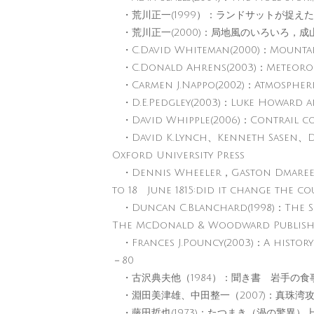
・荒川正一(1999）：ランドサットが捉えた富
・荒川正一(2000)：局地風のいろいろ，成
・C.David Whiteman(2000)：Mountain
・C.Donald Ahrens(2003)：Meteoro
・Carmen J.Nappo(2002)：Atmospheric
・D.E.Pedgley(2003)：Luke Howard a
・David Whipple(2006)：Contrail co
・David K.Lynch、Kenneth Sasen、Dav
Oxford University Press
・Dennis Wheeler，Gaston Dmaree(20
to 18 June 1815:did it change the c
・Duncan C.Blanchard(1998)：The Sn
The McDonald & Woodward Publish
・Frances J.Pouncy(2003)：A history
－80
・古沢典夫他（1984）：聞き書 岩手の食
・淵田美津雄、中田整一（2007)：真珠湾
・藤田哲也(1973)：たつまき（渦の驚異）