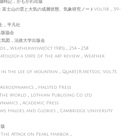
気歳時記，かもがわ出版
士山の雲と大気の成層状態、気象研究ノートVol.118，39-
土，平凡社
出版協会
天気図，法政大学出版会
uds，Weatherwisw(Oct 1985)，254－258
atology-a state of the art review，Weather
the lee of mountain，Quart.J.R.Met.Soc., Vol.75,
Aerodynamics，Halsted Press
he World，Lothian Publising Co Ltd.
ynamics，Academic Press
 Haloes, and Glories，Cambridge University
出版
:The Attack on Pearl Harbor，