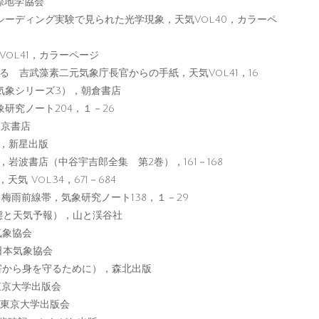
際地学協会
のシーディング実験で見られた光学現象，天気Vol.40，カラーペ
ol.41，カラーページ
 吉武藻素二元気象庁長官からの手紙，天気Vol.41，16
気象シリーズ3），朝倉書店
研究ノート204，１－26
東京書店
本，新星出版
岩波書店（中谷宇吉郎全集 第2巻），161－168
 Vol.34，671－684
る梅雨前線帯，気象研究ノート138，１－29
生態と天気予報），山と渓谷社
気象協会
日本気象協会
災害から身を守るために），森北出版
東京大学出版会
，東京大学出版会