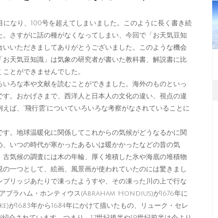
目になり、100号を超えてしまいました。このように長く書き続
た。さすがに話の種がなくなってしまい、今回で「お天気豆知
合いいただきましてありがとうございました。このような機会
「お天気豆知識」は気象の研究者が書いた教科書、解説書に比
くことができませんでした。
いろな本や文献を読むことができました。海外のものといっ
です。おかげさまで、西洋人と日本人の文化の違い、視点の違
えば、“飛行雲”についていろいろな考察がなされていることに
す。地球温暖化に関係してこれからの気候がどうなるかに関
め、いつの時代が寒かったあるいは暖かかったなどの昔の気
。古気候の調査には木の年輪、厚く堆積した氷や海底の堆積物
現の一つとして、絵画、風景画が使われていたのには驚きまし
ンブリッジあたりで凍ったようすや、その凍った川の上で行な
ラハム・ホンティウス(Abraham Hondius)が1676年に
ke)が1683年から1684年にかけて描いたもの、リューク・セレ
いたものが紹介されています。つまり、17世紀後半や19世紀前半は今より