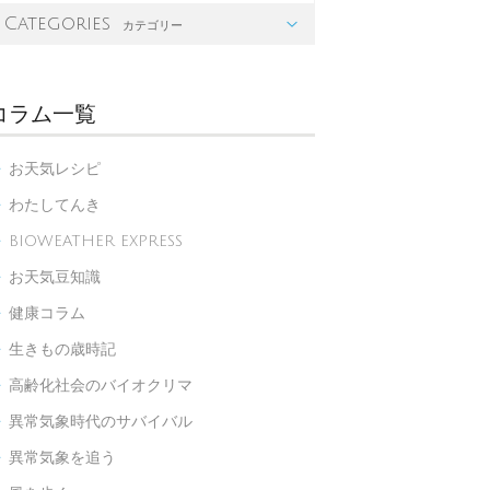
Categories

カテゴリー
コラム一覧
お天気レシピ

わたしてんき

BIOWEATHER EXPRESS

お天気豆知識

健康コラム

生きもの歳時記

高齢化社会のバイオクリマ

異常気象時代のサバイバル

異常気象を追う
