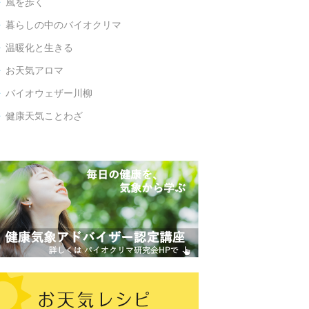
風を歩く

暮らしの中のバイオクリマ

温暖化と生きる

お天気アロマ

バイオウェザー川柳

健康天気ことわざ
