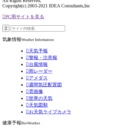
All Rights Reserved,
Copyright(c) 2003-2021 IDEA Consultants,Inc

PC用サイトを見る

気象情報
Weather Information

天気予報

警報・注意報

台風情報

雨レーダー

アメダス

週間気圧配置図

雲画像

世界の天気

天気図類

お天気ライブカメラ
健康予報
BioWeather