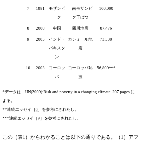
7
1981
モザンビ
南モザンビ
100,000
ーク
ーク干ばつ
8
2008
中国
四川地震
87,476
9
2005
インド・
カシミール地
73,338
パキスタ
震
ン
10
2003
ヨーロッ
ヨーロッパ熱
56,809***
パ
波
*データは、UN(2009):Risk and poverty in a changing climate. 207 pages.に
よる。
**連続エッセイ［
6
］を参考にされたし。
***連続エッセイ［
9
］を参考にされたし。
この（表1）からわかることは以下の通りである。（1）アフ