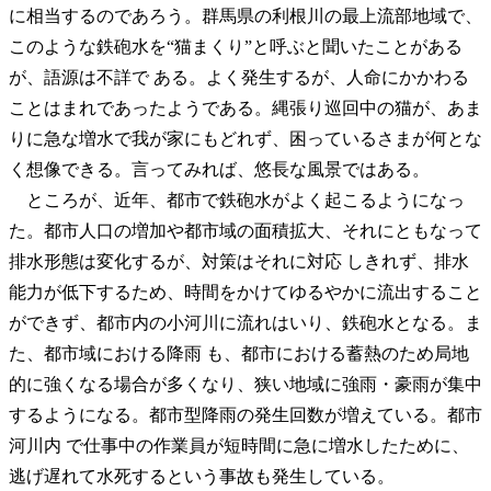
に相当するのであろう。群馬県の利根川の最上流部地域で、
このような鉄砲水を“猫まくり”と呼ぶと聞いたことがある
が、語源は不詳で ある。よく発生するが、人命にかかわる
ことはまれであったようである。縄張り巡回中の猫が、あま
りに急な増水で我が家にもどれず、困っているさまが何とな
く想像できる。言ってみれば、悠長な風景ではある。
ところが、近年、都市で鉄砲水がよく起こるようになっ
た。都市人口の増加や都市域の面積拡大、それにともなって
排水形態は変化するが、対策はそれに対応 しきれず、排水
能力が低下するため、時間をかけてゆるやかに流出すること
ができず、都市内の小河川に流れはいり、鉄砲水となる。ま
た、都市域における降雨 も、都市における蓄熱のため局地
的に強くなる場合が多くなり、狭い地域に強雨・豪雨が集中
するようになる。都市型降雨の発生回数が増えている。都市
河川内 で仕事中の作業員が短時間に急に増水したために、
逃げ遅れて水死するという事故も発生している。