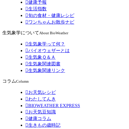

健康予報

生活指数

旬の食材・健康レシピ

ワンちゃんお散歩ナビ
生気象学について
About BioWeather

生気象学って何？

バイオウェザーとは

生気象Ｑ＆Ａ

生気象関連図書

生気象関連リンク
コラム
Column

お天気レシピ

わたしてんき

BIOWEATHER EXPRESS

お天気豆知識

健康コラム

生きもの歳時記