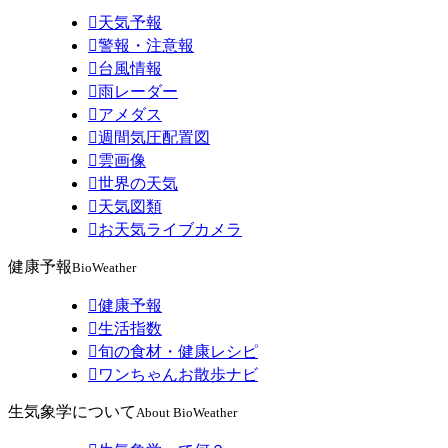

天気予報

警報・注意報

台風情報

雨レーダー

アメダス

週間気圧配置図

雲画像

世界の天気

天気図類

お天気ライブカメラ
健康予報
BioWeather

健康予報

生活指数

旬の食材・健康レシピ

ワンちゃんお散歩ナビ
生気象学について
About BioWeather