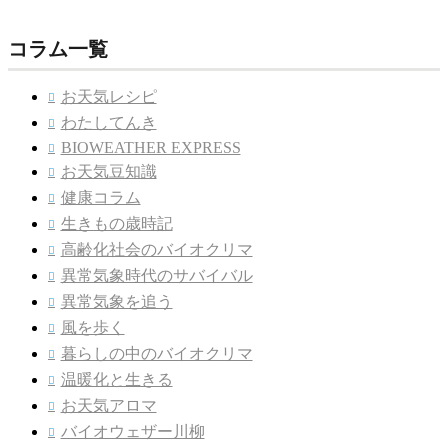
コラム一覧
お天気レシピ

わたしてんき

BIOWEATHER EXPRESS

お天気豆知識

健康コラム

生きもの歳時記

高齢化社会のバイオクリマ

異常気象時代のサバイバル

異常気象を追う

風を歩く

暮らしの中のバイオクリマ

温暖化と生きる

お天気アロマ

バイオウェザー川柳
