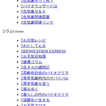

生気象学って何？

バイオウェザーとは

生気象Ｑ＆Ａ

生気象関連図書

生気象関連リンク
コラム
Column

お天気レシピ

わたしてんき

BIOWEATHER EXPRESS

お天気豆知識

健康コラム

生きもの歳時記

高齢化社会のバイオクリマ

異常気象時代のサバイバル

異常気象を追う

風を歩く

暮らしの中のバイオクリマ

温暖化と生きる

お天気アロマ