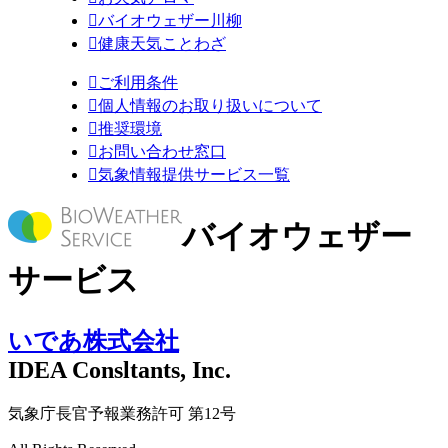

バイオウェザー川柳

健康天気ことわざ

ご利用条件

個人情報のお取り扱いについて

推奨環境

お問い合わせ窓口

気象情報提供サービス一覧
バイオウェザー
サービス
いであ株式会社
IDEA Consltants, Inc.
気象庁長官予報業務許可 第12号