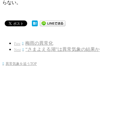
らない。
梅雨の異常化
Prev

“さまよえる湖”は異常気象の結果か
Next

異常気象を追うTOP
