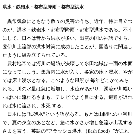
洪水・鉄砲水・都市型降雨・都市型洪水
異常気象にともなう数々の災害のうち、近年、特に目立つ
のが、洪水・鉄砲水・都市型降雨・都市型洪水である。不幸
にして、日本は昔から洪水が多い。出雲の国の神話ですら、
斐伊川上流部の洪水対策に成功したことが、国造りに関連し
たように組み立てられている。
農村地帯では河川の堤防が決壊して水田地域は一面の水面
になってしまう。集落内に水が入り、各家の床下浸水、やが
ては床上浸水となる。このような風景が 毎年どこかでみら
れる。川の水量は急に増加し、水位があがり、濁流が川幅い
っぱいに流れるさまも、テレビでよく目にする。避難が遅れ
れば水に流され、水死 する。
日本には“鉄砲水”という語がある。もとは山間地の小河川
で、夏の夕立のあとなど、急に水かさが増し急流が出現する
さまを言う。英語の“フラッシュ洪水 （flash flood）”がこれ