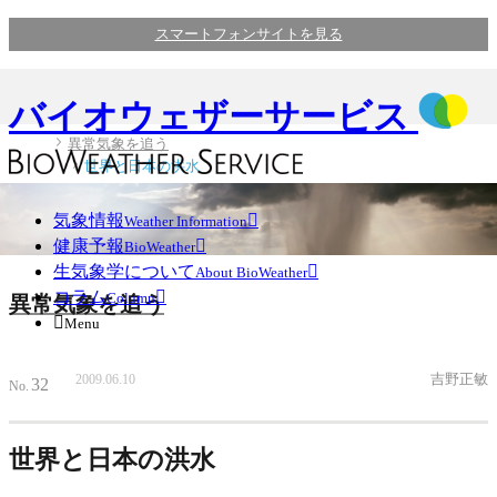
スマートフォンサイトを見る
バイオウェザーサービス
異常気象を追う
世界と日本の洪水
気象情報

Weather Information
健康予報

BioWeather
生気象学について

About BioWeather
コラム

Column
異常気象を追う

Menu
吉野正敏
2009.06.10
32
No.
世界と日本の洪水