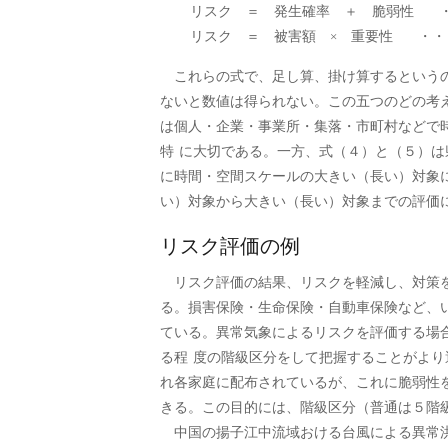
リスク ＝ 発生確率 ＋ 脆弱性 ・
リスク ＝ 被害額 × 重要性 ・・
これらの式で、足し算、掛け算するというの
ないと数値は得られない。この五つのどの考
は個人・企業・事業所・集落・市町村などで
特 に大切である。一方、式（４）と（５）
に時間・空間スケールの大きい（長い）対象
い）対象から大きい（長い）対象までの評価
リスク評価の例
リスク評価の結果、リスクを軽減し、対策を
る。損害保険・生命保険・自動車保険など、
ている。異常気象によるリスクを評価する場
る程 度の階級区分をして把握することがよ
れ各家庭に配布されているが、これに脆弱性
きる。この目的には、階級区分（普通は５階
中国の揚子江中流域おける台風による異常洪