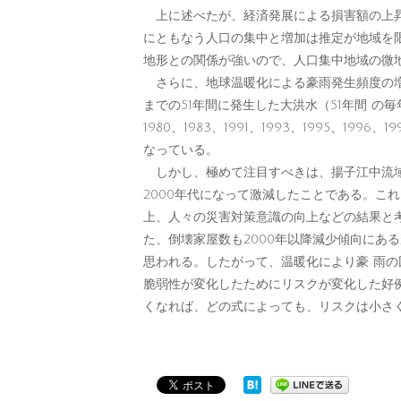
上に述べたが、経済発展による損害額の上昇
にともなう人口の集中と増加は推定が地域を
地形との関係が強いので、人口集中地域の微
さらに、地球温暖化による豪雨発生頻度の増加
までの51年間に発生した大洪水（51年間 の毎年
1980、1983、1991、1993、1995、1
なっている。
しかし、極めて注目すべきは、揚子江中流域
2000年代になって激減したことである。こ
上、人々の災害対策意識の向上などの結果と
た、倒壊家屋数も2000年以降減少傾向にあ
思われる。したがって、温暖化により豪 雨
脆弱性が変化したためにリスクが変化した好
くなれば、どの式によっても、リスクは小さ