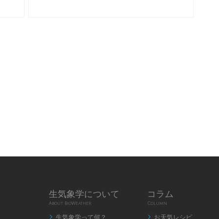
生気象学について
コラム
About BioWeather
Column
生気象学って何？
お天気レシピ

