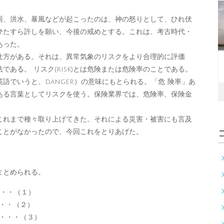
、洪水、暴風などが起こったのは、神の怒りとして、ひれ伏
ひたすら許しを願い、今後の戒めとする。これは、考古時代・
あった。
方がある。それは、異常気象のリスクをより合理的に評価
ある。 リスク(risk)とは危険または危険率のことである。
語でいうと、danger）の意味にもとられる。「危 険率」あ
ある言葉としてリスクを使う。保険業界では、危険率、保険金
れまで種々取り上げてきた。それによる災害・被害にも言及
ことがなかったので、今回これをとりあげた。
まとめられる。
・・（１）
・・（２）
・・・（３）