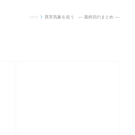
異常気象を追う ― 最終回のまとめ ―

Next