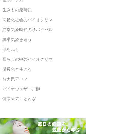
健康コラム

生きもの歳時記

高齢化社会のバイオクリマ

異常気象時代のサバイバル

異常気象を追う

風を歩く

暮らしの中のバイオクリマ

温暖化と生きる

お天気アロマ

バイオウェザー川柳

健康天気ことわざ
