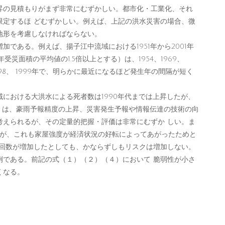
の見積もりがまず非常にむずかしい。都市化・工業化、それ
限定するほ どむずかしい。例えば、上記の洪水災害の場合、微
地形を考慮しなければならない。
である。例えば、揚子江中流域における1951年から2001年
受災面積の平均値の1.5倍以上とする）は、1954、1969、
996、1998、 1999年で、明らかに最近になるほど発生年の間隔が短く
における大洪水による死者数は1990年代までは上昇したが、
れ は、豪雨予報精度の上昇、災害発生予報や情報伝達の技術の向
考えられるが、その定量的把握・評価は非常にむずか しい。ま
るが、これも家屋強度が経済状況の好転によってあがったためと
の回数が増加したとしても、かならずしもリスクは増加しない。
例である。前記の式（１）（２）（４）において 脆弱性が小さ
くなる。