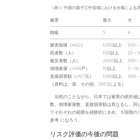
（表1）中国の揚子江中流域における台風による
被害
最大
大
階級
5
4
被害面積（km
2
）
1,000以上
500－
死者数（人）
100以上
20－1
被災者数（人）
2,000以上
500－
倒壊家屋（×10
4
戸）
10以上
5－10
直接損害額（×10
7
元）
1,000以上
300－
（資料は、張 その他、2007による）
当然のことながら、日本では被害の絶対値は
数、倒壊家屋数、直接損害額は異なるし、同
てそれぞれの範囲を経験的にきめ、５段階の
参考 になろう。
リスク評価の今後の問題