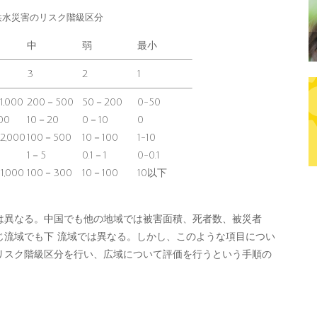
洪水災害のリスク階級区分
中
弱
最小
3
2
1
1,000
200－500
50－200
0-50
00
10－20
0－10
0
2,000
100－500
10－100
1-10
1－5
0.1－1
0-0.1
1,000
100－300
10－100
10以下
異なる。中国でも他の地域では被害面積、死者数、被災者
じ流域でも下 流域では異なる。しかし、このような項目につい
リスク階級区分を行い、広域について評価を行うという手順の