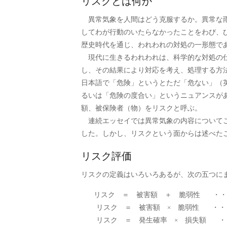
リスクとは何か
異常気象を人間はどう克服するか。異常な雨
してわが行動のいたらなかったことをわび、
歴史時代を通じ、われわれの対処の一形態で
現代に生きるわれわれは、科学的な対処の仕
し、その結果により対応を考え、処理する方法で
日本語で「危険」というとただ「危ない」（英
るいは「危険の度合い」というニュアンスが
額、被保険者（物）をリスクと呼ぶ。
連続エッセイでは異常気象の内容についてこ
した。しかし、リスクという面からは述べた
リスク評価
リスクの定義はいろいろあるが、次の五つに
リスク ＝ 被害額 ＋ 脆弱性 ・・
リスク ＝ 被害額 × 脆弱性 ・・
リスク ＝ 発生確率 × 損失額 ・