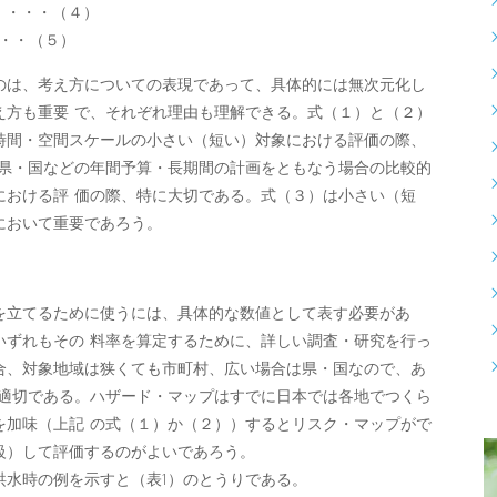
・・・（４）
・・（５）
は、考え方についての表現であって、具体的には無次元化し
え方も重要 で、それぞれ理由も理解できる。式（１）と（２）
時間・空間スケールの小さい（短い）対象における評価の際、
は県・国などの年間予算・長期間の計画をともなう場合の比較的
における評 価の際、特に大切である。式（３）は小さい（短
において重要であろう。
立てるために使うには、具体的な数値として表す必要があ
いずれもその 料率を算定するために、詳しい調査・研究を行っ
合、対象地域は狭くても市町村、広い場合は県・国なので、あ
り適切である。ハザード・マップはすでに日本では各地でつくら
を加味（上記 の式（１）か（２））するとリスク・マップがで
級）して評価するのがよいであろう。
水時の例を示すと（表1）のとうりである。