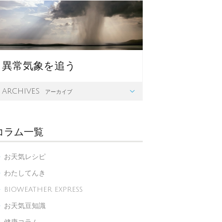
異常気象を追う
archives

アーカイブ
コラム一覧
お天気レシピ

わたしてんき

BIOWEATHER EXPRESS

お天気豆知識
