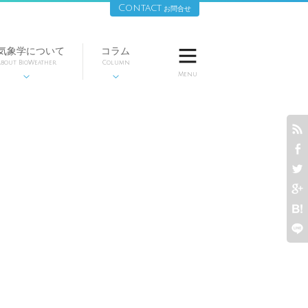
Contact
お問合せ
気象学について
コラム

bout BioWeather
Column
Menu







