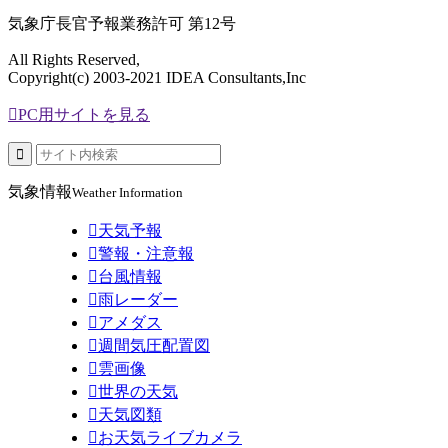
気象庁長官予報業務許可 第12号
All Rights Reserved,
Copyright(c) 2003-2021 IDEA Consultants,Inc

PC用サイトを見る

気象情報
Weather Information

天気予報

警報・注意報

台風情報

雨レーダー

アメダス

週間気圧配置図

雲画像

世界の天気

天気図類

お天気ライブカメラ