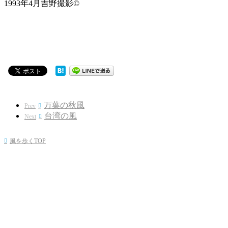
1993年4月吉野撮影©
万葉の秋風
Prev

台湾の風
Next

風を歩くTOP
