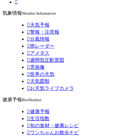

気象情報
Weather Information

天気予報

警報・注意報

台風情報

雨レーダー

アメダス

週間気圧配置図

雲画像

世界の天気

天気図類

お天気ライブカメラ
健康予報
BioWeather

健康予報

生活指数

旬の食材・健康レシピ

ワンちゃんお散歩ナビ