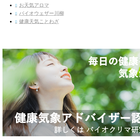
お天気アロマ

バイオウェザー川柳

健康天気ことわざ
