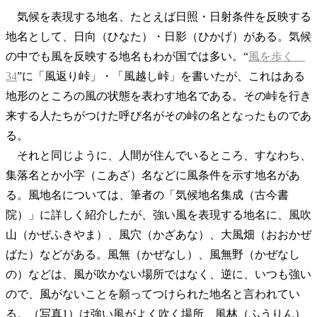
気候を表現する地名、たとえば日照・日射条件を反映する
地名として、日向（ひなた）・日影（ひかげ）がある。気候
の中でも風を反映する地名もわが国では多い。“
風を歩く
34
”に「風返り峠」・「風越し峠」を書いたが、これはある
地形のところの風の状態を表わす地名である。その峠を行き
来する人たちがつけた呼び名がその峠の名となったものであ
る。
それと同じように、人間が住んでいるところ、すなわち、
集落名とか小字（こあざ）名などに風条件を示す地名があ
る。風地名については、筆者の「気候地名集成（古今書
院）」に詳しく紹介したが、強い風を表現する地名に、風吹
山（かぜふきやま）、風穴（かざあな）、大風畑（おおかぜ
ばた）などがある。風無（かぜなし）、風無野（かぜなし
の）などは、風が吹かない場所ではなく、逆に、いつも強い
ので、風がないことを願ってつけられた地名と言われてい
る。（写真1）は強い風がよく吹く場所、風林（ふうりん）