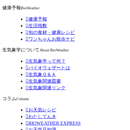
健康予報
BioWeather

健康予報

生活指数

旬の食材・健康レシピ

ワンちゃんお散歩ナビ
生気象学について
About BioWeather

生気象学って何？

バイオウェザーとは

生気象Ｑ＆Ａ

生気象関連図書

生気象関連リンク
コラム
Column

お天気レシピ

わたしてんき

BIOWEATHER EXPRESS

お天気豆知識