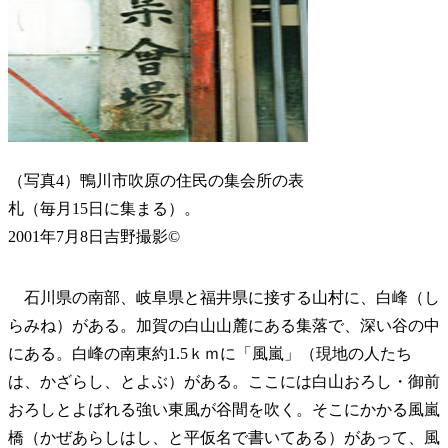
（写真4）鴨川市吹原の住民の集会所の表
札（毎月15日に集まる）。
2001年7月8日吉野撮影©
石川県の南部、岐阜県と福井県に接する山村に、白峰（し
らみね）がある。加賀の白山山麓にある集落で、深い谷の中
にある。白峰の南東約1.5ｋｍに「風嵐」（現地の人たち
は、かざらし、とよぶ）がある。ここには白山おろし・御前
おろしとよばれる強い東風が谷間を吹く。そこにかかる風嵐
橋（かぜあらしはし、と平仮名で書いてある）があって、風