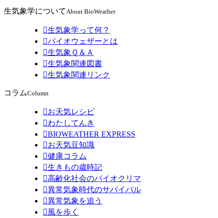
生気象学について
About BioWeather

生気象学って何？

バイオウェザーとは

生気象Ｑ＆Ａ

生気象関連図書

生気象関連リンク
コラム
Column

お天気レシピ

わたしてんき

BIOWEATHER EXPRESS

お天気豆知識

健康コラム

生きもの歳時記

高齢化社会のバイオクリマ

異常気象時代のサバイバル

異常気象を追う

風を歩く