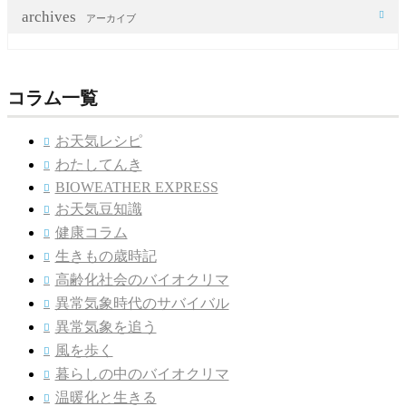
archives

アーカイブ
コラム一覧
お天気レシピ

わたしてんき

BIOWEATHER EXPRESS

お天気豆知識

健康コラム

生きもの歳時記

高齢化社会のバイオクリマ

異常気象時代のサバイバル

異常気象を追う

風を歩く

暮らしの中のバイオクリマ

温暖化と生きる
