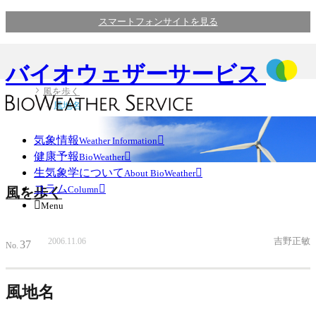
スマートフォンサイトを見る
バイオウェザーサービス
風を歩く
風地名
気象情報

Weather Information
健康予報

BioWeather
生気象学について

About BioWeather
コラム

Column
風を歩く

Menu
吉野正敏
2006.11.06
37
No.
風地名