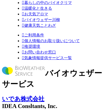

暮らしの中のバイオクリマ

温暖化と生きる

お天気アロマ

バイオウェザー川柳

健康天気ことわざ

ご利用条件

個人情報のお取り扱いについて

推奨環境

お問い合わせ窓口

気象情報提供サービス一覧
バイオウェザー
サービス
いであ株式会社
IDEA Consltants, Inc.