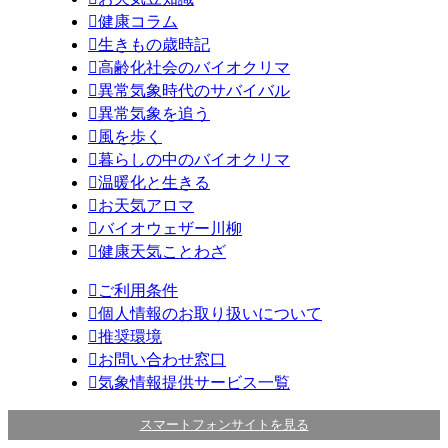

健康コラム

生きもの歳時記

高齢化社会のバイオクリマ

異常気象時代のサバイバル

異常気象を追う

風を歩く

暮らしの中のバイオクリマ

温暖化と生きる

お天気アロマ

バイオウェザー川柳

健康天気ことわざ

ご利用条件

個人情報のお取り扱いについて

推奨環境

お問い合わせ窓口

気象情報提供サービス一覧
スマートフォンサイトを見る