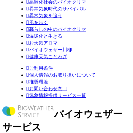

高齢化社会のバイオクリマ

異常気象時代のサバイバル

異常気象を追う

風を歩く

暮らしの中のバイオクリマ

温暖化と生きる

お天気アロマ

バイオウェザー川柳

健康天気ことわざ

ご利用条件

個人情報のお取り扱いについて

推奨環境

お問い合わせ窓口

気象情報提供サービス一覧
バイオウェザー
サービス