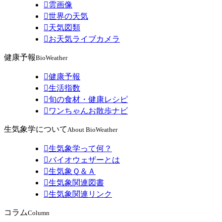

雲画像

世界の天気

天気図類

お天気ライブカメラ
健康予報
BioWeather

健康予報

生活指数

旬の食材・健康レシピ

ワンちゃんお散歩ナビ
生気象学について
About BioWeather

生気象学って何？

バイオウェザーとは

生気象Ｑ＆Ａ

生気象関連図書

生気象関連リンク
コラム
Column