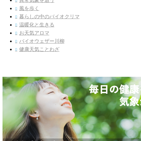
異常気象を追う

風を歩く

暮らしの中のバイオクリマ

温暖化と生きる

お天気アロマ

バイオウェザー川柳

健康天気ことわざ
