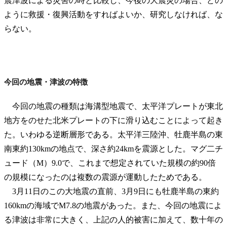
震津波による災害の時と比較し、今後の大震災の場合、どの
ように救援・復興活動をすればよいか、研究しなければ、な
らない。
今回の地震・津波の特徴
今回の地震の種類は海溝型地震で、太平洋プレートが東北
地方をのせた北米プレートの下に滑り込むことによって起き
た。いわゆる逆断層形である。太平洋三陸沖、牡鹿半島の東
南東約130kmの地点で、深さ約24kmを震源とした。マグ二チ
ュード（M）9.0で、これまで想定されていた規模の約90倍
の規模になったのは複数の震源が運動したためである。
3月11日のこの大地震の直前、3月9日にも牡鹿半島の東約
160kmの海域でM7.8の地震があった。また、今回の地震によ
る津波は非常に大きく、上記の人的被害に加えて、数十年の