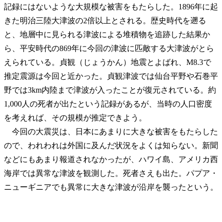
記録にはないような大規模な被害をもたらした。1896年に起
きた明治三陸大津波の2倍以上とされる。歴史時代を遡る
と、地層中に見られる津波による堆積物を追跡した結果か
ら、平安時代の869年に今回の津波に匹敵する大津波がとら
えられている。貞観（じょうかん）地震とよばれ、M8.3で
推定震源は今回と近かった。貞観津波では仙台平野や石巻平
野では3km内陸まで津波が入ったことが復元されている。約
1,000人の死者が出たという記録があるが、当時の人口密度
を考えれば、その規模が推定できよう。
今回の大震災は、日本にあまりに大きな被害をもたらした
ので、われわれは外国に及んだ状況をよくは知らない。新聞
などにもあまり報道されなかったが、ハワイ島、アメリカ西
海岸では異常な津波を観測した。死者さえも出た。パプア・
ニューギニアでも異常に大きな津波が沿岸を襲ったという。