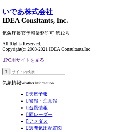
いであ株式会社
IDEA Consltants, Inc.
気象庁長官予報業務許可 第12号
All Rights Reserved,
Copyright(c) 2003-2021 IDEA Consultants,Inc

PC用サイトを見る

気象情報
Weather Information

天気予報

警報・注意報

台風情報

雨レーダー

アメダス

週間気圧配置図