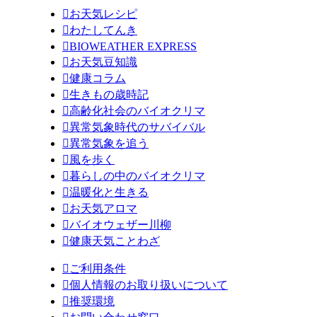

お天気レシピ

わたしてんき

BIOWEATHER EXPRESS

お天気豆知識

健康コラム

生きもの歳時記

高齢化社会のバイオクリマ

異常気象時代のサバイバル

異常気象を追う

風を歩く

暮らしの中のバイオクリマ

温暖化と生きる

お天気アロマ

バイオウェザー川柳

健康天気ことわざ

ご利用条件

個人情報のお取り扱いについて

推奨環境