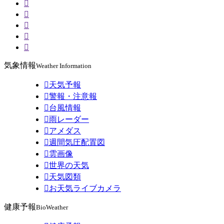





気象情報
Weather Information

天気予報

警報・注意報

台風情報

雨レーダー

アメダス

週間気圧配置図

雲画像

世界の天気

天気図類

お天気ライブカメラ
健康予報
BioWeather