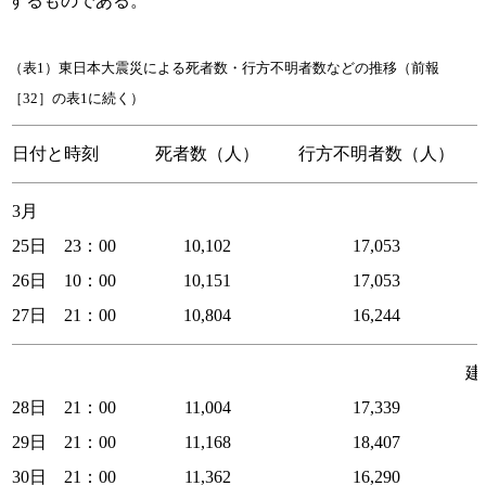
するものである。
（表1）東日本大震災による死者数・行方不明者数などの推移（前報
［32］の表1に続く）
日付と時刻
死者数（人）
行方不明者数（人）
3月
25日 23：00
10,102
17,053
26日 10：00
10,151
17,053
27日 21：00
10,804
16,244
建物被
28日 21：00
11,004
17,339
29日 21：00
11,168
18,407
30日 21：00
11,362
16,290