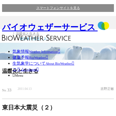
スマートフォンサイトを見る
バイオウェザーサービス
温暖化と生きる
東日本大震災（２）
気象情報

Weather Information
健康予報

BioWeather
生気象学について

About BioWeather
コラム

Column
温暖化と生きる

Menu
吉野正敏
2011.04.13
33
No.
東日本大震災（２）