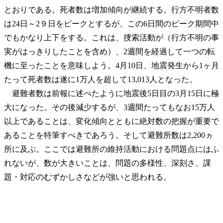
とおりである。死者数は増加傾向が継続する。行方不明者数
は24日～2９日をピークとするが、この6日間のピーク期間中
でもかなり上下をする。これは、捜索活動が（行方不明の事
実がはっきりしたことを含め）、2週間を経過して一つの転
機に至ったことを意味しよう。4月10日、地震発生から1ヶ月
たって死者数は遂に1万人を超して13,013人となった。
避難者数は前報に述べたように地震後5日目の3月15日に極
大になった。その後減少するが、3週間たってもなお15万人
以上であることは、変化傾向とともに絶対数の把握が重要で
あることを特筆すべきであろう。そして避難所数は2,200ヵ
所に及ぶ。ここでは避難所の維持活動における問題点にはふ
れないが、数が大きいことは、問題の多様性、深刻さ、課
題・対応のむずかしさなどが強いと思われる。