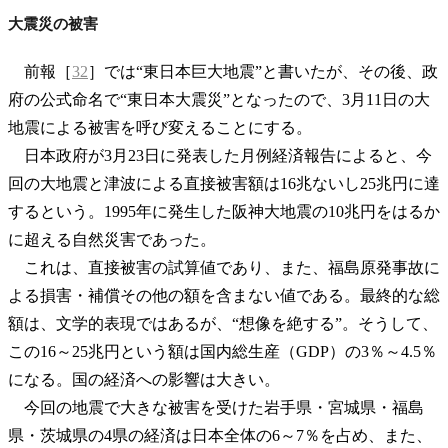
大震災の被害
前報［
32
］では“東日本巨大地震”と書いたが、その後、政
府の公式命名で“東日本大震災”となったので、3月11日の大
地震による被害を呼び変えることにする。
日本政府が3月23日に発表した月例経済報告によると、今
回の大地震と津波による直接被害額は16兆ないし25兆円に達
するという。1995年に発生した阪神大地震の10兆円をはるか
に超える自然災害であった。
これは、直接被害の試算値であり、また、福島原発事故に
よる損害・補償その他の額を含まない値である。最終的な総
額は、文学的表現ではあるが、“想像を絶する”。そうして、
この16～25兆円という額は国内総生産（GDP）の3％～4.5％
になる。国の経済への影響は大きい。
今回の地震で大きな被害を受けた岩手県・宮城県・福島
県・茨城県の4県の経済は日本全体の6～7％を占め、また、