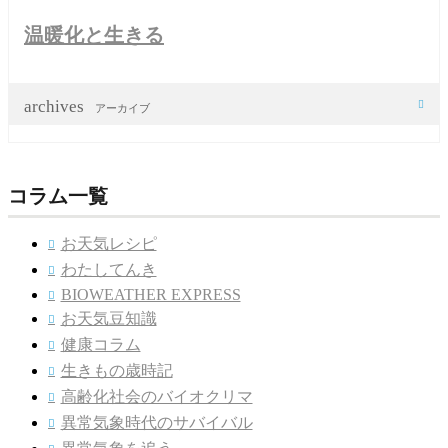
温暖化と生きる
archives

アーカイブ
コラム一覧
お天気レシピ

わたしてんき

BIOWEATHER EXPRESS

お天気豆知識

健康コラム

生きもの歳時記

高齢化社会のバイオクリマ

異常気象時代のサバイバル
