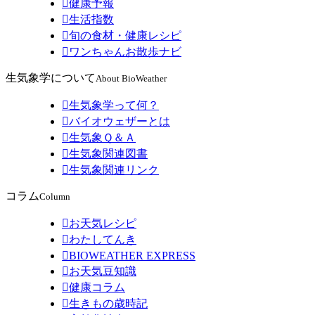

健康予報

生活指数

旬の食材・健康レシピ

ワンちゃんお散歩ナビ
生気象学について
About BioWeather

生気象学って何？

バイオウェザーとは

生気象Ｑ＆Ａ

生気象関連図書

生気象関連リンク
コラム
Column

お天気レシピ

わたしてんき

BIOWEATHER EXPRESS

お天気豆知識

健康コラム

生きもの歳時記