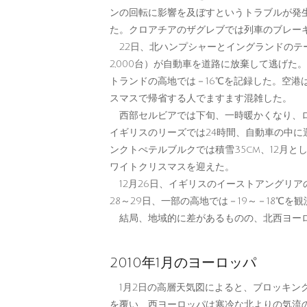
ンの回転に影響を及ぼすというトラブルが発生
た。クロアチアのザグレブでは列車のブレー
22日、北ハンプシャーとイングランドのテー
2,000台）が自動車を道路に放棄して逃げた
トランドの高地では－16℃を記録した。空港
スマスで帰省する人でますます混雑した。
西部セルビアでは下旬、一時暖かくなり、ロ
イギリスのリーズでは24時間、自動車の中に
ンクトぺテルブルクでは積雪35cm、12月とし
ワイトクリスマスを迎えた。
12月26日、イギリスのイーストアングリア
28～29日、一部の高地では－19～－18℃を
結局、地域的に差があるものの、北西ヨーロッ
2010年1月のヨーロッパ
1月2日の高層天気図によると、ブロッキン
を覆い、西ヨーロッパは寒冷な北よりの気流