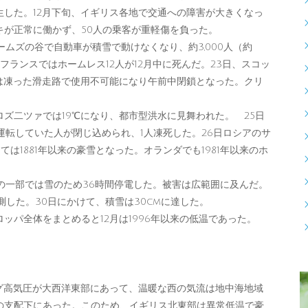
した。12月下旬、イギリス各地で交通への障害が大きくなっ
キが正常に働かず、50人の乗客が重軽傷を負った。
ムズの谷で自動車が積雪で動けなくなり、約3,000人（約
。フランスではホームレス12人が12月中に死んだ。23日、スコッ
は凍った滑走路で使用不可能になり午前中閉鎖となった。クリ
ズ二ツァでは19℃になり、都市型洪水に見舞われた。 25日
運転していた人が閉じ込められ、1人凍死した。26日ロシアのサ
ては1881年以来の豪雪となった。オランダでも1981年以来のホ
の一部では雪のため36時間停電した。被害は広範囲に及んだ。
観測した。30日にかけて、積雪は30cmに達した。
パ全体をまとめると12月は1996年以来の低温であった。
グ高気圧が大西洋東部にあって、温暖な西の気流は地中海地域
の支配下にあった。このため、イギリス北東部は異常低温で豪