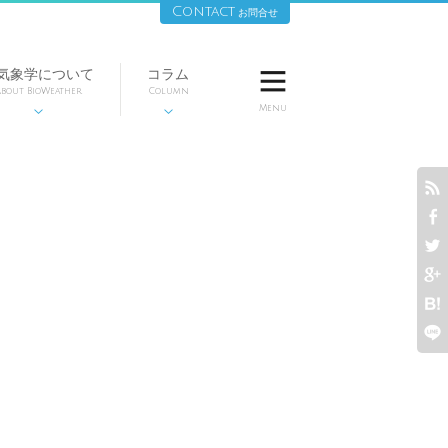
Contact
お問合せ
気象学について
コラム

bout BioWeather
Column
Menu







