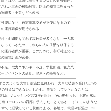
計画・対応。道路に散布する砂などの資材確保。
置された車両の移動対策。路上の積雪に埋まった
の運転者・乗客などの救出。
不可能になり、自家用車交通が不便になるので、
スの運行確保が期待される。
農村・山間部を問わず高齢者が多くなり、一人暮
くなっているため、これらの人の生活を確保する
スの運行確保が重要。このために、市町村道のほ
道の除雪計画が必要。
の不足。電力エネルギー不足。学校閉鎖。観光業
ポーツイベントの延期。健康への障害など。
ずこのような大雪と低温に見舞われ、大きな被害を受けたか”の
リの答えはできない。しかし、事実として明らかなことは、
循環型にブロッキング高気圧が現れ、その東側の北～北東の寒冷
て南ヨーロッパの西部に侵入したことである。（2）このような
すでに経験している状態である。各地で、積雪や低温は1981