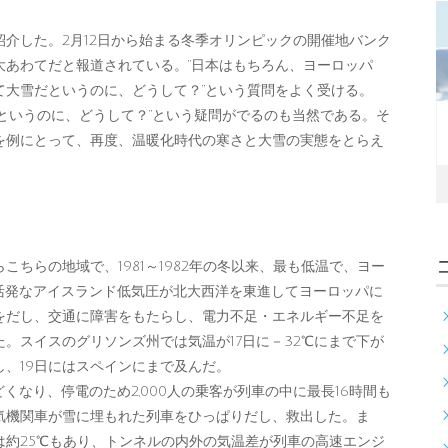
紹介した。2月12日から始まる冬季オリンピックの開催地バンク
大あわてだと報道されている。“日本はもちろん、ヨーロッパ
て大雪だというのに、どうして？”という質問をよく受ける。
というのに、どうして？”という疑問がでるのも当然である。そ
を例にとって、再度、温暖化時代の寒さと大雪の実態をとらえ
ちらの地域で、1981～1982年の冬以来、最も低温で、ヨー
、活発なアイスランド低気圧が北大西洋を東進してヨーロッパに
をだし、交通に障害をもたらし、電力不足・エネルギー不足を
。スイスのグリソンズ州では気温が17日に－32℃にまで下が
、19日にはスペインにまで及んだ。
くなり、停電のため2,000人の乗客が列車の中に最長16時間も
気機関車が雪に埋もれた列車をひっぱりだし、救出した。ま
は約25℃もあり、トンネルの内外の気温差が列車の高速エンジ