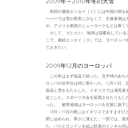
2009年～2010年冬の大雪
前回の連続エッセイ［
２
］には中国の例を
ーバーでは雪が異常に少なくて、主催者側は
や、アメリカ東部のニューヨークなどは寒く
そして、“だいたい、地球は温暖化している
こで、連続エッセイ［３］では、ヨーロッパ
ておきたい。
2009年12月のヨーロッパ
この冬はまず低温で始った。北半球のあちらこ
ロッパの北半分は特に寒かった。12月16日
低温と雪をもたらした。イギリスでは凍死者
起こした。スポーツ大会を延期させたりもした
った。 被害地域はヨーロッパを次第に南下し
18日～19日の夜にはイギリスでますますひど
閉じ込められ、寒さに凍えた。一部では、蒸
た、パリとロンドンを結ぶ鉄道のトンネル内