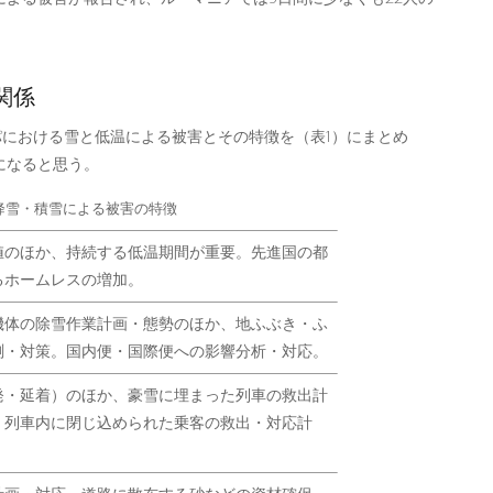
関係
ッパにおける雪と低温による被害とその特徴を（表1）にまとめ
になると思う。
降雪・積雪による被害の特徴
値のほか、持続する低温期間が重要。先進国の都
るホームレスの増加。
機体の除雪作業計画・態勢のほか、地ふぶき・ふ
測・対策。国内便・国際便への影響分析・対応。
発・延着）のほか、豪雪に埋まった列車の救出計
。列車内に閉じ込められた乗客の救出・対応計