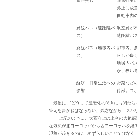
道路交通
除雪作業
路上に放
自動車内
路線バス（遠距離バ
航空路が
ス）
遠距離バ
路線バス（地域内バ
都市内、
ス）
らしが多
地域内バ
か、狭い
経済・日常生活への
野菜など
影響
停滞。ス
最後に、“どうして温暖化の傾向にも関わら
答えを書かねばならない。残念ながら、ズバ
（1）上記のように、大西洋上の上空の大気
な気流が北ヨーロッパから西ヨーロッパを経
現象が起きるのは、めずらしいことではなく、