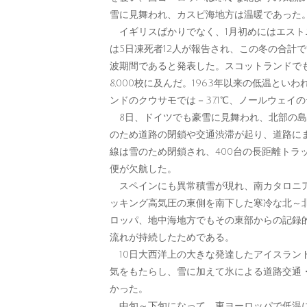
雪に見舞われ、カスピ海地方は温暖であった
イギリスばかりでなく、1月初めにはエスト
は5日凍死者12人が報告され、この冬の合計で
波期間であると発表した。スコットランドで
8,000校に及んだ。1963年以来の低温とい
ンドのクウサモでは－37.1℃、ノールウェイの
8日、ドイツでも豪雪に見舞われ、北部の島
のため道路の閉鎖や交通渋滞が起り、道路に
線は雪のため閉鎖され、400台の長距離トラ
便が欠航した。
スペインにも異常積雪が現れ、南カタロニアの
ッキング高気圧の東側を南下した寒冷な北～
ロッパ、地中海地方でもその東部からの記録
流れが持続したためである。
10日大西洋上の大きな発達したアイスラン
気をもたらし、雪に加えて氷による道路交通
かった。
中旬～下旬になって、東ヨーロッパで低温に