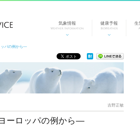
気象情報
健康予報
生
Weather Information
BioWeather
A


ロッパの例から―
吉野正敏
―ヨーロッパの例から―