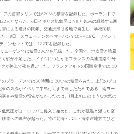
。
ニアの首都タリンでは62cmの積雪を記録した。ポーランドで
122人となった。6日イギリス気象局は1981年以来の継続する寒
も雪による道路の閉鎖、交通渋滞は各地で発生し、学校閉鎖
われた。8日、スウェーデンのヘマーバンでは－40.8℃、フィンラ
ティンセットでは－42.2℃を記録した。
リューゲンでは積雪30cmを記録した。全国で、地吹雪と強風
まく砂が不足した。ドイツにつながるフランスの高速道路35号
ックが路上で夜を過ごした。フランクフルトの国際空港では160
プラーデスでは30時間に120cmの積雪をみた。上記のブロ
北東の気流がイベリア半島付近まで達したためである。南ヨー
的寒さや積雪の報告がなかったのは、1月上旬このような大気の
ド低気圧がヨーロッパに侵入し始めた。これが低温と湿った空
・鉄道への障害が起った。特に北海・バルト海沿岸地方でひど
よる被害が報告され、ルーマニアでは5日間に少なくも22人の