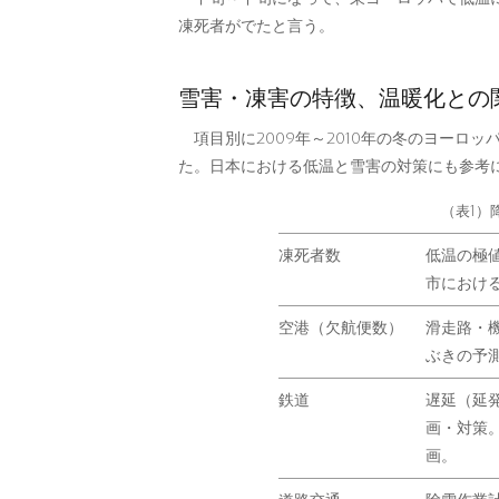
凍死者がでたと言う。
雪害・凍害の特徴、温暖化との
項目別に2009年～2010年の冬のヨーロ
た。日本における低温と雪害の対策にも参考
（表1）
凍死者数
低温の極
市におけ
空港（欠航便数）
滑走路・
ぶきの予
鉄道
遅延（延
画・対策
画。