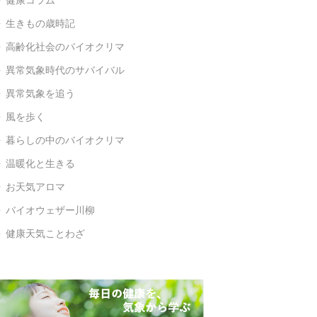
健康コラム

生きもの歳時記

高齢化社会のバイオクリマ

異常気象時代のサバイバル

異常気象を追う

風を歩く

暮らしの中のバイオクリマ

温暖化と生きる

お天気アロマ

バイオウェザー川柳

健康天気ことわざ
