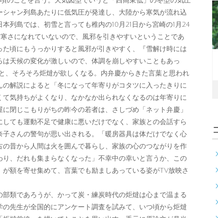
る頃のことを言う。天気図型でいうと「西高東低」の冬型の気圧
ーシャン列島あたりに低気圧が発達し、大陸から寒気が流れ込
列島では、初雪と言っても稚内の10月21日から宮崎の1月24
だ寒さになれていないので、風邪を引きやすいということであ
った頃にもうっかりすると風邪が引きやすく、『雪解け時には
ろは天候の変化が激しいので、体調を崩しやすいこともあっ
と、そろそろ炬燵が欲しくなる。内弁慶からきた言葉と思われ
んの解説によると「冬になって年寄りがコタツに入ったきりに
くて気持ちがよくなり、なかなか出られなくなるのは年寄りに
屋に閉じこもりがちの昨今の若者は、さしづめ「ネット弁慶」
にしても運動不足で健康に悪いだけでなく、家族との会話すら
奈子さんの警句が思い出される。「暖房器具は体だけでなく心
古の昔から人間は火を囲んで暮らし、家族の心のつながりを作
わり、だれも集まらなくなった」不幸中の幸いと言うか、この
」が額を寄せ集めて、言葉でも励ましあっている姿がTV放映さ
部類であろうが、かって炭・練炭時代の炬燵は心まで温まる
学の先生が全国的にアンケート調査を試みて、いつ頃から炬燵