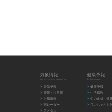
気象情報
健康予報
Weather Information
BioWeather
天気予報
健康予報


警報・注意報
生活指数


台風情報
旬の食材・健


雨レーダー
ワンちゃんお


アメダス
