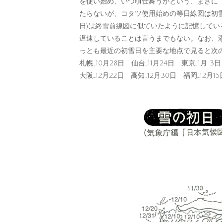
を使い始め、いつ頃仕舞うかという、まさに
たらないが、コタツ使用始めの等日線図は初雪
日)は終雪前線図に似ていたように記憶して
遅速していることは言うまでもない。なお、添
っとも最近の初雪日を主要な地点で見ると次
札幌…10月28日 仙台…11月24日 東京…1月 3
大阪…12月22日 高知…12月30日 福岡…12月1