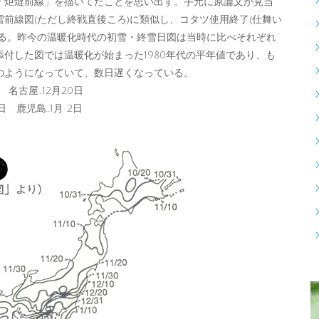
「炬燵前線」を描いてたことを思い出す。手元に原論文が見当
前線図(ただし終戦直後ころ)に類似し、コタツ使用終了(仕舞い
いる。昨今の温暖化時代の初雪・終雪日図は当時に比べそれぞれ
付した図では温暖化が始まった1980年代の平年値であり、も
のようになっていて、数日遅くなっている。
日 名古屋…12月20日
5日 鹿児島…1月 2日