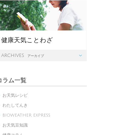
健康天気ことわざ
archives

アーカイブ
コラム一覧
お天気レシピ

わたしてんき

BIOWEATHER EXPRESS

お天気豆知識
