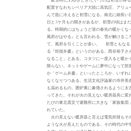
庭雪時(にわゆきどき)というのは初雪が降
配置すなわちシベリア大陸に高気圧、アリュ
んで急に冷えると初雪になる。南北に細長い日本
日と3ケ月もの開きがあるが、初雪の頃はま
る。時期的にはちょうど逆の春先の暖かくな
風邪がはやる』とも言われる。雪が解けるこ
て、風邪を引くことが多い。 初雪ともなる
る『炬燵弁慶』というのがある。西谷裕子さ
なること」とある。コタツに一度入ると暖か
限らない。ネットやゲームに夢中になって部
か「ゲーム弁慶」といったところか、いずれ
なくなりつつある。生活文化評論家の寺井美
も温めるもの。囲炉裏に象徴されるように太
ってきた。それが火の見えない暖房器具に変
たびの東北震災で避難所に大きな「家族集団
れていた。
火の見えない暖房器と言えば電気炬燵もその
ような火が見えたものである。その時代の中