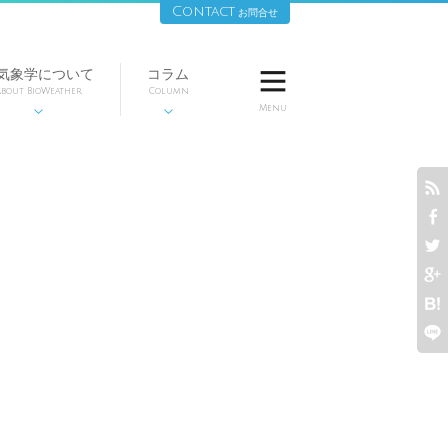
Contact
お問合せ
気象学について
コラム

bout BioWeather
Column
Menu







