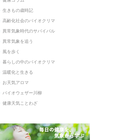
健康コラム

生きもの歳時記

高齢化社会のバイオクリマ

異常気象時代のサバイバル

異常気象を追う

風を歩く

暮らしの中のバイオクリマ

温暖化と生きる

お天気アロマ

バイオウェザー川柳

健康天気ことわざ
