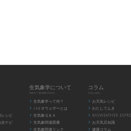
生気象学について
コラム
About BioWeather
Column
生気象学って何？
お天気レシピ


バイオウェザーとは
わたしてんき


康レシピ
生気象Ｑ＆Ａ
BIOWEATHER EXPRE


散歩ナビ
生気象関連図書
お天気豆知識


生気象関連リンク
健康コラム

