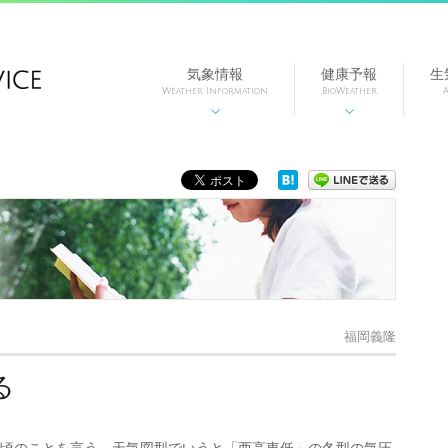
気象情報
健康予報
生
Weather Information
BioWeather
A


福岡義隆
る