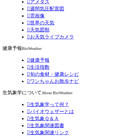

アメダス

週間気圧配置図

雲画像

世界の天気

天気図類

お天気ライブカメラ
健康予報
BioWeather

健康予報

生活指数

旬の食材・健康レシピ

ワンちゃんお散歩ナビ
生気象学について
About BioWeather

生気象学って何？

バイオウェザーとは

生気象Ｑ＆Ａ

生気象関連図書

生気象関連リンク