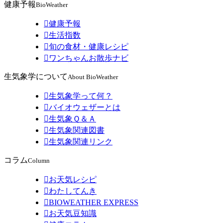
健康予報
BioWeather

健康予報

生活指数

旬の食材・健康レシピ

ワンちゃんお散歩ナビ
生気象学について
About BioWeather

生気象学って何？

バイオウェザーとは

生気象Ｑ＆Ａ

生気象関連図書

生気象関連リンク
コラム
Column

お天気レシピ

わたしてんき

BIOWEATHER EXPRESS

お天気豆知識