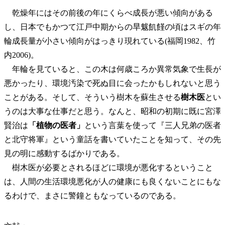
乾燥年にはその前後の年にくらべ成長が悪い傾向がある
し、日本でもかつて江戸中期からの旱魃飢饉の頃はスギの年
輪成長量が小さい傾向がはっきり現れている(福岡1982、竹
内2006)。
年輪を見ていると、この木は何歳ころか異常気象で生長が
悪かったり、環境汚染で死ぬ目に会ったかもしれないと思う
ことがある。そして、そういう樹木を蘇生させる
樹木医
とい
うのは大事な仕事だと思う。なんと、昭和の初期に既に宮澤
賢治は
「植物の医者」
という言葉を使って『三人兄弟の医者
と北守将軍』という童話を書いていたことを知って、その先
見の明に感動するばかりである。
樹木医が必要とされるほどに環境が悪化するということ
は、人間の生活環境悪化が人の健康にも良くないことにもな
るわけで、まさに警鐘ともなっているのである。