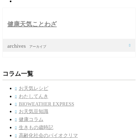
健康天気ことわざ
archives

アーカイブ
コラム一覧
お天気レシピ

わたしてんき

BIOWEATHER EXPRESS

お天気豆知識

健康コラム

生きもの歳時記

高齢化社会のバイオクリマ
