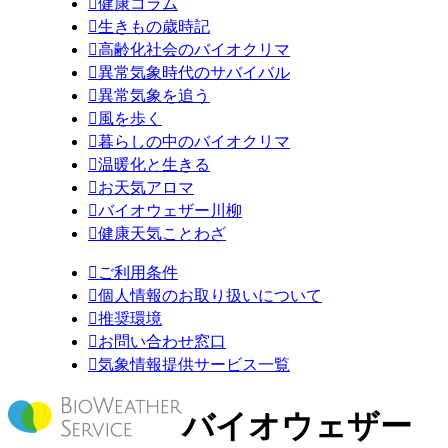

健康コラム

生きもの歳時記

高齢化社会のバイオクリマ

異常気象時代のサバイバル

異常気象を追う

風を歩く

暮らしの中のバイオクリマ

温暖化と生きる

お天気アロマ

バイオウェザー川柳

健康天気ことわざ

ご利用条件

個人情報のお取り扱いについて

推奨環境

お問い合わせ窓口

気象情報提供サービス一覧
バイオウェザー