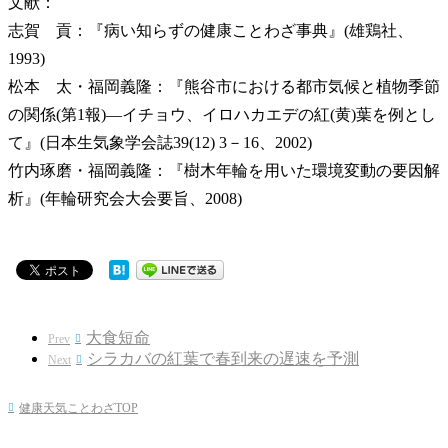
文献：
志賀 貢：『病い知らずの健康ことわざ事典』(雄鶏社、
1993)
松本 太・福岡義隆：『熊谷市における都市気候と植物季節
の関係(第1報)―イチョウ、イロハカエデの紅(黄)葉を例とし
て』(日本生気象学会誌39(12) 3－16、2002)
竹内琢磨・福岡義隆：『樹木年輪を用いた環境変動の要因解
析』(年輪研究会大会要旨、2008)
大食短命
Prev

シラカバの紅葉で春到来の遅速を予測
Next

健康天気ことわざTOP
