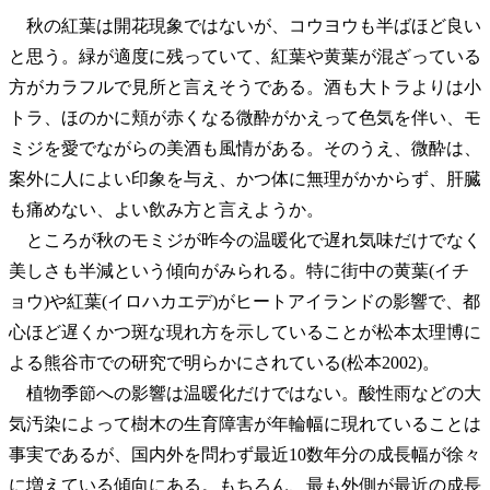
秋の紅葉は開花現象ではないが、コウヨウも半ばほど良い
と思う。緑が適度に残っていて、紅葉や黄葉が混ざっている
方がカラフルで見所と言えそうである。酒も大トラよりは小
トラ、ほのかに頬が赤くなる微酔がかえって色気を伴い、モ
ミジを愛でながらの美酒も風情がある。そのうえ、微酔は、
案外に人によい印象を与え、かつ体に無理がかからず、肝臓
も痛めない、よい飲み方と言えようか。
ところが秋のモミジが昨今の温暖化で遅れ気味だけでなく
美しさも半減という傾向がみられる。特に街中の黄葉(イチ
ョウ)や紅葉(イロハカエデ)がヒートアイランドの影響で、都
心ほど遅くかつ斑な現れ方を示していることが松本太理博に
よる熊谷市での研究で明らかにされている(松本2002)。
植物季節への影響は温暖化だけではない。酸性雨などの大
気汚染によって樹木の生育障害が年輪幅に現れていることは
事実であるが、国内外を問わず最近10数年分の成長幅が徐々
に増えている傾向にある。もちろん、最も外側が最近の成長