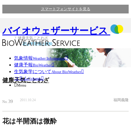
スマートフォンサイトを見る
バイオウェザーサービス
健康天気ことわざ
花は半開酒は微酔
気象情報

Weather Information
健康予報

BioWeather
生気象学について

About BioWeather
コラム

Column
健康天気ことわざ

Menu
福岡義隆
2011.10.24
39
No.
花は半開酒は微酔