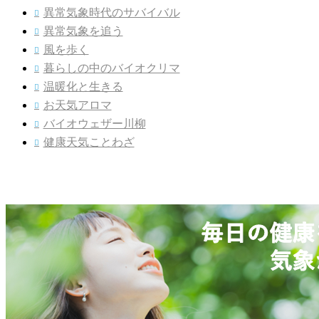
異常気象時代のサバイバル

異常気象を追う

風を歩く

暮らしの中のバイオクリマ

温暖化と生きる

お天気アロマ

バイオウェザー川柳

健康天気ことわざ
