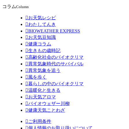
コラム
Column

お天気レシピ

わたしてんき

BIOWEATHER EXPRESS

お天気豆知識

健康コラム

生きもの歳時記

高齢化社会のバイオクリマ

異常気象時代のサバイバル

異常気象を追う

風を歩く

暮らしの中のバイオクリマ

温暖化と生きる

お天気アロマ

バイオウェザー川柳

健康天気ことわざ

ご利用条件

個人情報のお取り扱いについて