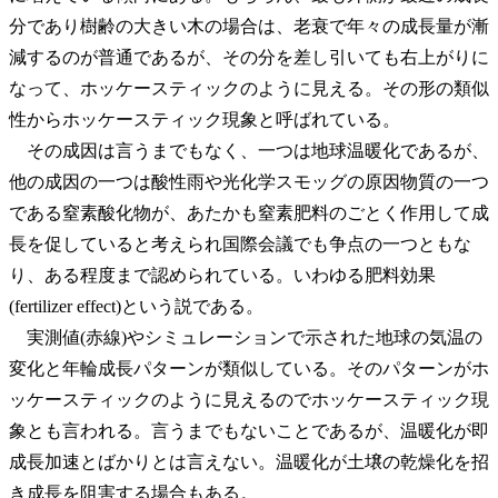
分であり樹齢の大きい木の場合は、老衰で年々の成長量が漸
減するのが普通であるが、その分を差し引いても右上がりに
なって、ホッケースティックのように見える。その形の類似
性からホッケースティック現象と呼ばれている。
その成因は言うまでもなく、一つは地球温暖化であるが、
他の成因の一つは酸性雨や光化学スモッグの原因物質の一つ
である窒素酸化物が、あたかも窒素肥料のごとく作用して成
長を促していると考えられ国際会議でも争点の一つともな
り、ある程度まで認められている。いわゆる肥料効果
(fertilizer effect)という説である。
実測値(赤線)やシミュレーションで示された地球の気温の
変化と年輪成長パターンが類似している。そのパターンがホ
ッケースティックのように見えるのでホッケースティック現
象とも言われる。言うまでもないことであるが、温暖化が即
成長加速とばかりとは言えない。温暖化が土壌の乾燥化を招
き成長を阻害する場合もある。