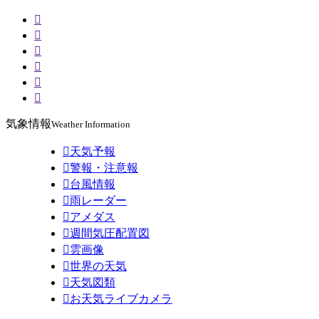






気象情報
Weather Information

天気予報

警報・注意報

台風情報

雨レーダー

アメダス

週間気圧配置図

雲画像

世界の天気

天気図類

お天気ライブカメラ