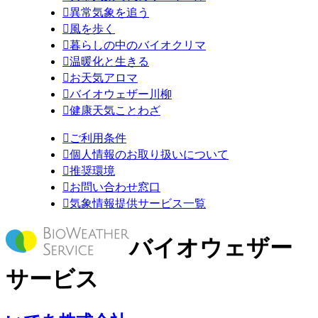

異常気象を追う

風を歩く

暮らしの中のバイオクリマ

温暖化と生きる

お天気アロマ

バイオウェザー川柳

健康天気ことわざ

ご利用条件

個人情報のお取り扱いについて

推奨環境

お問い合わせ窓口

気象情報提供サービス一覧
バイオウェザー
サービス