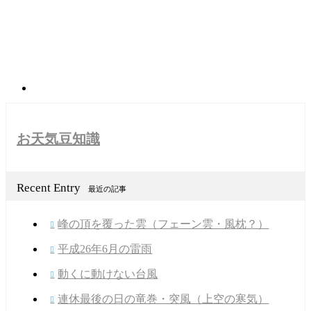
お天気豆知識
Recent Entry
最近の記事
峰の頂を覆った雲（フェーン雲・風枕？）

平成26年6月の雷雨

動くに動けない台風

連休最後の日の竜巻・突風（上空の寒気）
