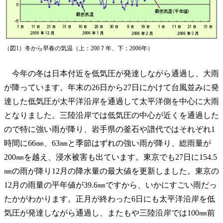
（図1）冬から早春の気温（上：200７年、下：2006年）
今年の冬は日本付近を低気圧が発達しながら通過し、大雨
が降っています。年末の26日から27日にかけて台風並みに発
達した低気圧が太平洋沿岸を通過して太平洋側を中心に大雨
となりました。三陸沿岸では低気圧の中心が近くを通過した
ので特に強い雨が降り、岩手県の釜石や譜代ではそれぞれ1
時間に66㎜、63㎜と季節はずれの強い雨が降り、総雨量が
200㎜を越え、浸水被害も出ています。東京でも27日に154.5
㎜の雨が降り12月の降水量の最大値を更新しました。東京の
12月の雨量の平年値が39.6㎜ですから、いかにすごい雨だっ
たかがわかります。正月が終わった6日にも太平洋沿岸を低
気圧が発達しながら通過し、またもや三陸沿岸では100㎜前