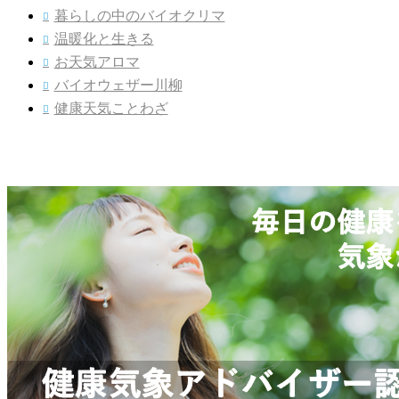
暮らしの中のバイオクリマ

温暖化と生きる

お天気アロマ

バイオウェザー川柳

健康天気ことわざ
