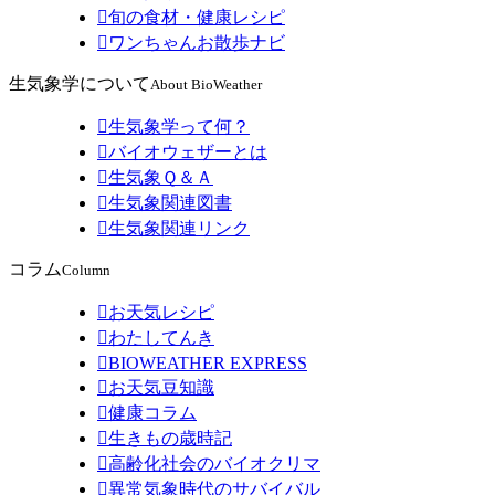

旬の食材・健康レシピ

ワンちゃんお散歩ナビ
生気象学について
About BioWeather

生気象学って何？

バイオウェザーとは

生気象Ｑ＆Ａ

生気象関連図書

生気象関連リンク
コラム
Column

お天気レシピ

わたしてんき

BIOWEATHER EXPRESS

お天気豆知識

健康コラム

生きもの歳時記

高齢化社会のバイオクリマ

異常気象時代のサバイバル