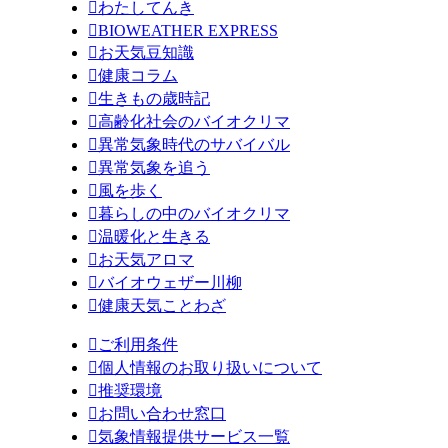

わたしてんき

BIOWEATHER EXPRESS

お天気豆知識

健康コラム

生きもの歳時記

高齢化社会のバイオクリマ

異常気象時代のサバイバル

異常気象を追う

風を歩く

暮らしの中のバイオクリマ

温暖化と生きる

お天気アロマ

バイオウェザー川柳

健康天気ことわざ

ご利用条件

個人情報のお取り扱いについて

推奨環境

お問い合わせ窓口

気象情報提供サービス一覧