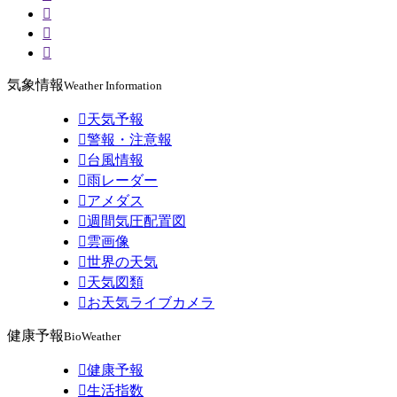



気象情報
Weather Information

天気予報

警報・注意報

台風情報

雨レーダー

アメダス

週間気圧配置図

雲画像

世界の天気

天気図類

お天気ライブカメラ
健康予報
BioWeather

健康予報

生活指数