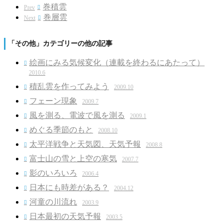
巻積雲
Prev

巻層雲
Next

「その他」カテゴリーの他の記事
絵画にみる気候変化（連載を終わるにあたって）

2010.6
積乱雲を作ってみよう
2009.10

フェーン現象
2009.7

風を測る、電波で風を測る
2009.1

めぐる季節のもと
2008.10

太平洋戦争と天気図、天気予報
2008.8

富士山の雪と上空の寒気
2007.7

影のいろいろ
2006.4

日本にも時差がある？
2004.12

河童の川流れ
2003.9

日本最初の天気予報
2003.5
