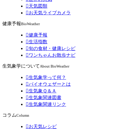

天気図類

お天気ライブカメラ
健康予報
BioWeather

健康予報

生活指数

旬の食材・健康レシピ

ワンちゃんお散歩ナビ
生気象学について
About BioWeather

生気象学って何？

バイオウェザーとは

生気象Ｑ＆Ａ

生気象関連図書

生気象関連リンク
コラム
Column

お天気レシピ