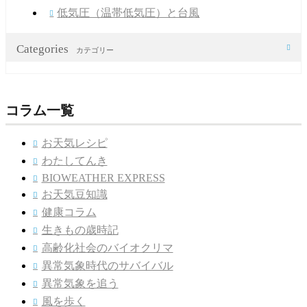
低気圧（温帯低気圧）と台風

Categories

カテゴリー
コラム一覧
お天気レシピ

わたしてんき

BIOWEATHER EXPRESS

お天気豆知識

健康コラム

生きもの歳時記

高齢化社会のバイオクリマ

異常気象時代のサバイバル

異常気象を追う

風を歩く
