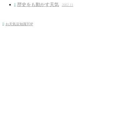
歴史をも動かす天気
2002.11

お天気豆知識TOP
