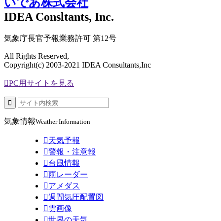
いであ株式会社
IDEA Consltants, Inc.
気象庁長官予報業務許可 第12号
All Rights Reserved,
Copyright(c) 2003-2021 IDEA Consultants,Inc

PC用サイトを見る

気象情報
Weather Information

天気予報

警報・注意報

台風情報

雨レーダー

アメダス

週間気圧配置図

雲画像

世界の天気