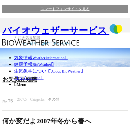
スマートフォンサイトを見る
バイオウェザーサービス
お天気豆知識
何か変だよ2007年冬から春へ
気象情報

Weather Information
健康予報

BioWeather
生気象学について

About BioWeather
コラム

Column
お天気豆知識

Menu
その他
2007.5 Categories
76
No.
何か変だよ2007年冬から春へ