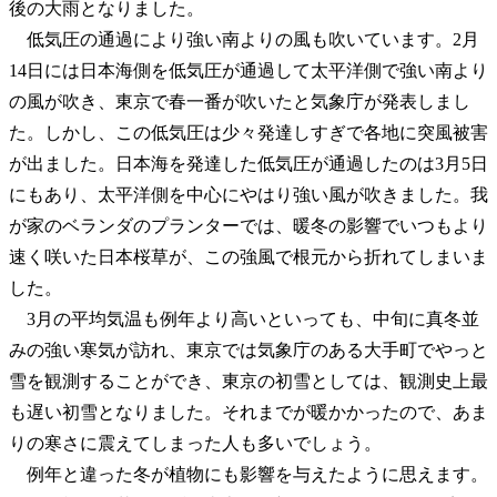
後の大雨となりました。
低気圧の通過により強い南よりの風も吹いています。2月
14日には日本海側を低気圧が通過して太平洋側で強い南より
の風が吹き、東京で春一番が吹いたと気象庁が発表しまし
た。しかし、この低気圧は少々発達しすぎで各地に突風被害
が出ました。日本海を発達した低気圧が通過したのは3月5日
にもあり、太平洋側を中心にやはり強い風が吹きました。我
が家のベランダのプランターでは、暖冬の影響でいつもより
速く咲いた日本桜草が、この強風で根元から折れてしまいま
した。
3月の平均気温も例年より高いといっても、中旬に真冬並
みの強い寒気が訪れ、東京では気象庁のある大手町でやっと
雪を観測することができ、東京の初雪としては、観測史上最
も遅い初雪となりました。それまでが暖かかったので、あま
りの寒さに震えてしまった人も多いでしょう。
例年と違った冬が植物にも影響を与えたように思えます。